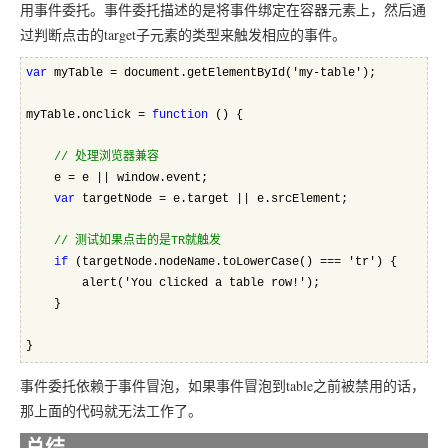
用事件委托。事件委托描述的是将事件绑定在容器元素上，然后通
过判断点击的target子元素的类型来触发相应的事件。
var
 myTable = document.getElementById('my-table');
myTable.onclick = 
function
 () {
//
 处理浏览器兼容
    e = e || window.event;
var
 targetNode = e.target || e.srcElement;
//
 测试如果点击的是TR就触发
if
 (targetNode.nodeName.toLowerCase() === 'tr') {
        alert('You clicked a table row!');
    }
}
事件委托依赖于事件冒泡，如果事件冒泡到table之前被禁用的话，
那上面的代码就无法工作了。
总结