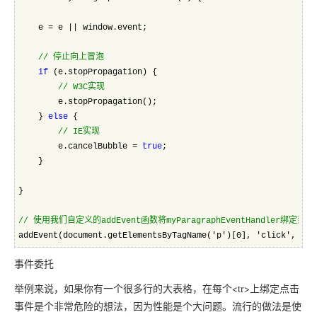
    e = e || window.event;
//
 停止向上冒泡
if
 (e.stopPropagation) {
//
 W3C实现  
        e.stopPropagation();
    } 
else
 {
//
 IE实现  
        e.cancelBubble = 
true
;
    }
}
//
 使用我们自定义的addEvent函数将myParagraphEventHandler绑定到c
addEvent(document.getElementsByTagName('p')[0], 'click', myP
事件委托
举例来说，如果你有一个很多行的大表格，在每个<tr>上绑定点击
事件是个非常危险的想法，因为性能是个大问题。流行的做法是使