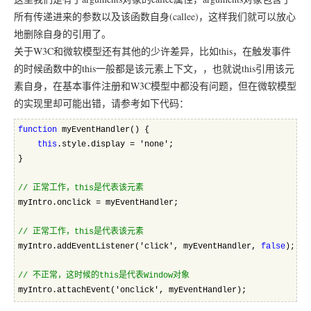
所有传递进来的参数以及该函数自身(callee)，这样我们就可以放心
地删除自身的引用了。
关于W3C和微软模型还有其他的少许差异，比如this，在触发事件
的时候函数中的this一般都是该元素上下文，，也就说this引用该元
素自身，在基本事件注册和W3C模型中都没有问题，但在微软模型
的实现里却可能出错，请参考如下代码：
function
 myEventHandler() {
this
.style.display = 'none';
}
//
 正常工作，this是代表该元素
myIntro.onclick = myEventHandler;
//
 正常工作，this是代表该元素
myIntro.addEventListener('click', myEventHandler, 
false
);
//
 不正常，这时候的this是代表Window对象
myIntro.attachEvent('onclick', myEventHandler);