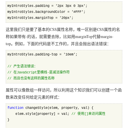
myIntroStyles.padding = '2px 3px 0 3px';  
myIntroStyles.backgroundColor = '#FFF';  
myIntroStyles.marginTop = '20px'; 
这里我们只是要了基本的CSS属性名称，唯一区别是CSS属性的名
称如果带有-的话，就需要去除，比如用marginTop代替margin-
top。例如，下面的代码是不工作的，并且会抛出语法错误：
myIntroStyles.padding-top = '10em';  
//
 产生语法错误：
//
 在JavaScript里横线-是减法操作符
//
 而且也没有这样的属性名称
属性可以像数组一样访问，所以利用这个知识我们可以创建一个函
数来改变任何给定元素的样式：
function
 changeStyle(elem, property, val) {
    elem.style[property] = val; 
//
 使用[]来访问属性
}