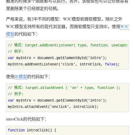
触发的时候多个函数都可以执行，另外，该模型也可以让你很容易
里删除某个已经绑定的句柄。
严格来说，有2中不同的模型：W3C模型和微软模型，除IE之外
W3C模型支持所有的现代浏览器，而微软模型只支持IE，使用
W3C
模型
的代码如下：
//
 格式：target.addEventListener( type, function, useCapture 
//
 例子:  
var
 myIntro = document.getElementById('intro');
myIntro.addEventListener('click', introClick, 
false
);
使用
IE模型
的代码如下：
//
 格式: target.attachEvent ( 'on' + type, function );  
//
 例子:  
var
 myIntro = document.getElementById('intro');
myIntro.attachEvent('onclick', introClick);
introClick的代码如下：
function
 introClick() {  