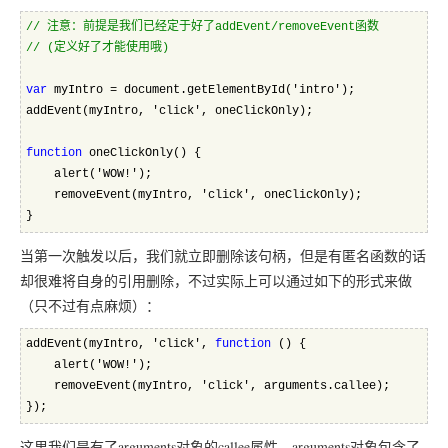
//
 注意：前提是我们已经定于好了addEvent/removeEvent函数
//
 (定义好了才能使用哦)  
var
 myIntro = document.getElementById('intro');
addEvent(myIntro, 'click', oneClickOnly);
function
 oneClickOnly() {
    alert('WOW!');
    removeEvent(myIntro, 'click', oneClickOnly);
} 
当第一次触发以后，我们就立即删除该句柄，但是有匿名函数的话
却很难将自身的引用删除，不过实际上可以通过如下的形式来做
（只不过有点麻烦）：
addEvent(myIntro, 'click', 
function
 () {
    alert('WOW!');
    removeEvent(myIntro, 'click', arguments.callee);
}); 
这里我们是有了arguments对象的callee属性，arguments对象包含了