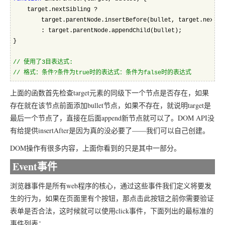
    target.nextSibling ?  
        target.parentNode.insertBefore(bullet, target.nextSi
        : target.parentNode.appendChild(bullet);  
}  
//
 使用了3目表达式:  
//
 格式：条件?条件为true时的表达式：条件为false时的表达式
上面的函数首先检查target元素的同级下一个节点是否存在，如果
存在就在该节点前面添加bullet节点，如果不存在，就说明target是
最后一个节点了，直接在后面append新节点就可以了。DOM API没
有给提供insertAfter是因为真的没必要了——我们可以自己创建。
DOM操作有很多内容，上面你看到的只是其中一部分。
Event事件
浏览器事件是所有web程序的核心，通过这些事件我们定义将要发
生的行为，如果在页面里有个按钮，那点击此按钮之前你需要验证
表单是否合法，这时候就可以使用click事件，下面列出的最标准的
事件列表：