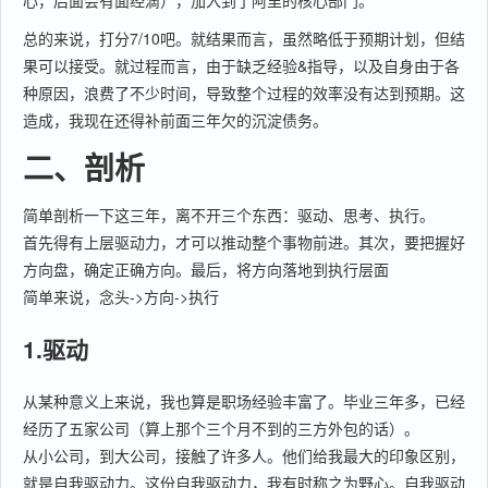
心，后面会有面经滴），加入到了阿里的核心部门。
总的来说，打分7/10吧。就结果而言，虽然略低于预期计划，但结
果可以接受。就过程而言，由于缺乏经验&指导，以及自身由于各
种原因，浪费了不少时间，导致整个过程的效率没有达到预期。这
造成，我现在还得补前面三年欠的沉淀债务。
二、剖析
简单剖析一下这三年，离不开三个东西：驱动、思考、执行。
首先得有上层驱动力，才可以推动整个事物前进。其次，要把握好
方向盘，确定正确方向。最后，将方向落地到执行层面
简单来说，念头->方向->执行
1.驱动
从某种意义上来说，我也算是职场经验丰富了。毕业三年多，已经
经历了五家公司（算上那个三个月不到的三方外包的话）。
从小公司，到大公司，接触了许多人。他们给我最大的印象区别，
就是自我驱动力。这份自我驱动力，我有时称之为野心。自我驱动