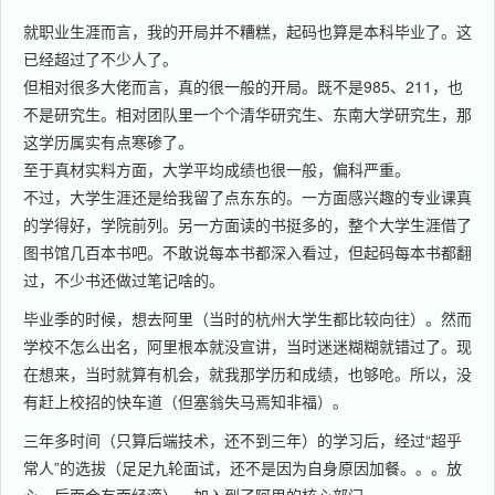
就职业生涯而言，我的开局并不糟糕，起码也算是本科毕业了。这
已经超过了不少人了。
但相对很多大佬而言，真的很一般的开局。既不是985、211，也
不是研究生。相对团队里一个个清华研究生、东南大学研究生，那
这学历属实有点寒碜了。
至于真材实料方面，大学平均成绩也很一般，偏科严重。
不过，大学生涯还是给我留了点东东的。一方面感兴趣的专业课真
的学得好，学院前列。另一方面读的书挺多的，整个大学生涯借了
图书馆几百本书吧。不敢说每本书都深入看过，但起码每本书都翻
过，不少书还做过笔记啥的。
毕业季的时候，想去阿里（当时的杭州大学生都比较向往）。然而
学校不怎么出名，阿里根本就没宣讲，当时迷迷糊糊就错过了。现
在想来，当时就算有机会，就我那学历和成绩，也够呛。所以，没
有赶上校招的快车道（但塞翁失马焉知非福）。
三年多时间（只算后端技术，还不到三年）的学习后，经过“超乎
常人”的选拔（足足九轮面试，还不是因为自身原因加餐。。。放