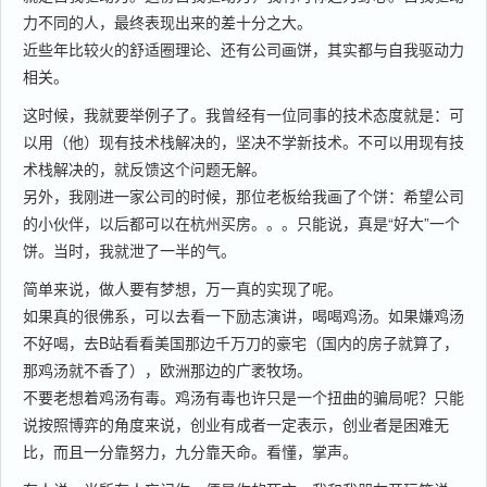
力不同的人，最终表现出来的差十分之大。
近些年比较火的舒适圈理论、还有公司画饼，其实都与自我驱动力
相关。
这时候，我就要举例子了。我曾经有一位同事的技术态度就是：可
以用（他）现有技术栈解决的，坚决不学新技术。不可以用现有技
术栈解决的，就反馈这个问题无解。
另外，我刚进一家公司的时候，那位老板给我画了个饼：希望公司
的小伙伴，以后都可以在杭州买房。。。只能说，真是“好大”一个
饼。当时，我就泄了一半的气。
简单来说，做人要有梦想，万一真的实现了呢。
如果真的很佛系，可以去看一下励志演讲，喝喝鸡汤。如果嫌鸡汤
不好喝，去B站看看美国那边千万刀的豪宅（国内的房子就算了，
那鸡汤就不香了），欧洲那边的广袤牧场。
不要老想着鸡汤有毒。鸡汤有毒也许只是一个扭曲的骗局呢？只能
说按照博弈的角度来说，创业有成者一定表示，创业者是困难无
比，而且一分靠努力，九分靠天命。看懂，掌声。