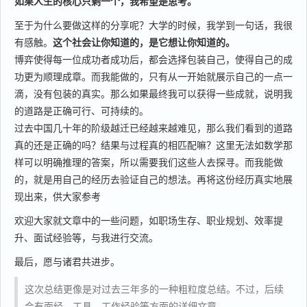
如果人生的核心只剩一个，我希望是思考。
至于为什么要做这样的分享呢？大学的时候，我学到一句话，我很
有感触。
这个社会让你知道的，是它想让你知道的。
博弈使得每一位成功者成功后，都会选择包装自己，使得自己的成
功更为顺理成章。而我能做的，只有从一开始就展示自己的一点一
滴，没有包装的真实。那么如果最终我可以获得一些成就，说明我
的道路是正确可行、可持续的。
过去中国几十年的阶级越迁已经越来越难见，那么我们看到的道路
真的还是正确的吗？结果与过程真的相匹配嘛？这里无法如数学那
样可以明确推理的答案，所以需要我们这些人去探寻。而我能做
的，就是用自己的经历去验证自己的想法。再将这份经历真实地展
现出来，供大家参考
欢迎大家就文章中的一些问题，如职场生存、职业规划、效率提
升、面试经验等，与我进行交流。
最后，愿与诸君共进步。
这次总结更像是对过去三年多的一种粗粒度总结。不过，后续
会有面经、工具、工作经验等方面的详细文章。