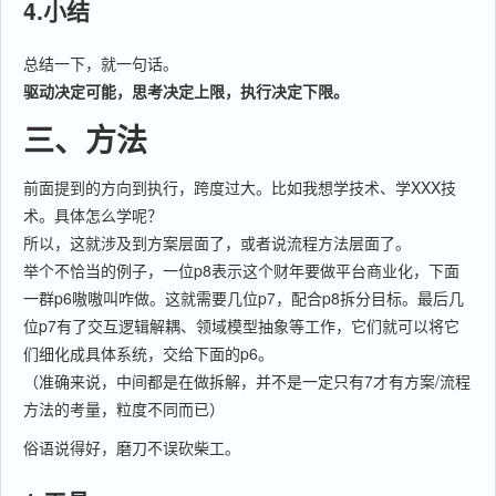
4.小结
总结一下，就一句话。
驱动决定可能，思考决定上限，执行决定下限。
三、方法
前面提到的方向到执行，跨度过大。比如我想学技术、学XXX技
术。具体怎么学呢？
所以，这就涉及到方案层面了，或者说流程方法层面了。
举个不恰当的例子，一位p8表示这个财年要做平台商业化，下面
一群p6嗷嗷叫咋做。这就需要几位p7，配合p8拆分目标。最后几
位p7有了交互逻辑解耦、领域模型抽象等工作，它们就可以将它
们细化成具体系统，交给下面的p6。
（准确来说，中间都是在做拆解，并不是一定只有7才有方案/流程
方法的考量，粒度不同而已）
俗语说得好，磨刀不误砍柴工。