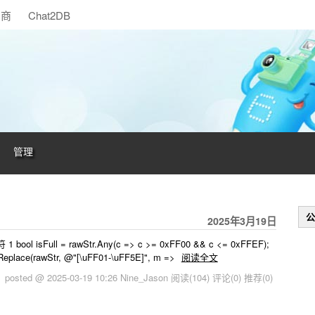
助商
Chat2DB
管理
公
2025年3月19日
Full = rawStr.Any(c => c >= 0xFF00 && c <= 0xFFEF);
place(rawStr, @"[\uFF01-\uFF5E]", m =>
阅读全文
posted @ 2025-03-19 10:26 Nine_Jason
阅读(104)
评论(0)
推荐(0)