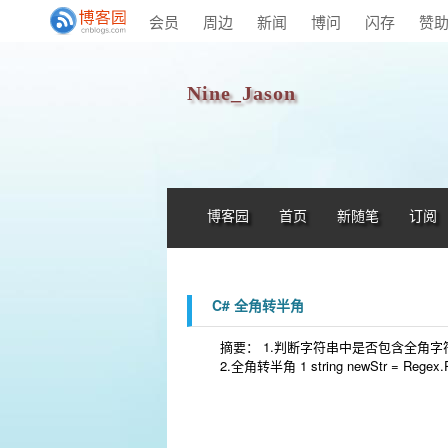
会员
周边
新闻
博问
闪存
赞
Nine_Jason
博客园
首页
新随笔
订阅
C# 全角转半角
摘要： 1.判断字符串中是否包含全角字符 1 bool is
2.全角转半角 1 string newStr = Regex.Re