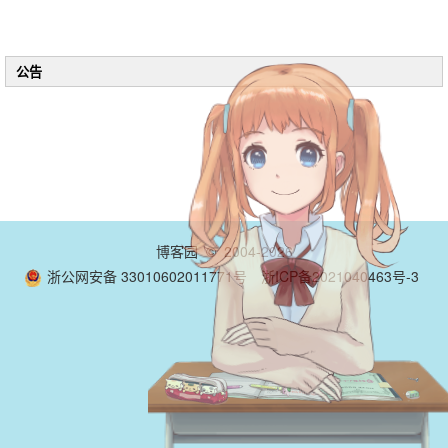
公告
博客园
© 2004-2026
浙公网安备 33010602011771号
浙ICP备2021040463号-3