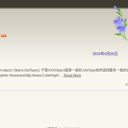
2010年4月26日
bject object; Object.GetType(); 不管XXXObject是那一级别,GetType始终返回最末一级
ighter (freeware)http://www.CodeHighl...
Read More
p