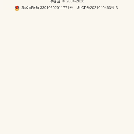
博客园
© 2004-2026
浙公网安备 33010602011771号
浙ICP备2021040463号-3