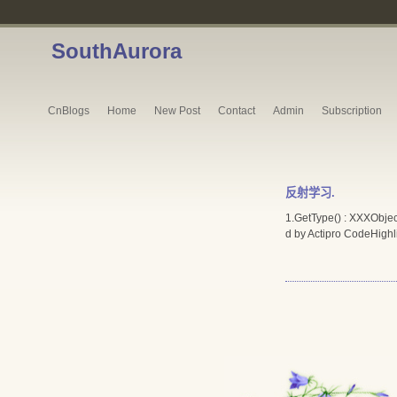
SouthAurora
CnBlogs
Home
New Post
Contact
Admin
Subscription
反射学习.
1.GetType() : XXXO
d by Actipro CodeHighl