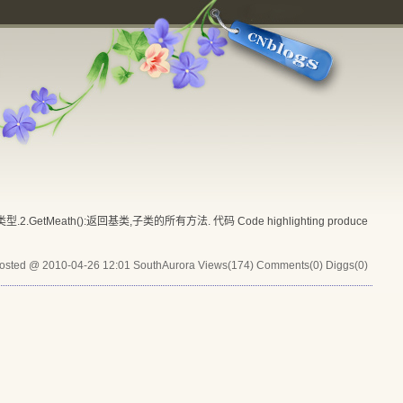
的类型.2.GetMeath():返回基类,子类的所有方法. 代码 Code highlighting produce
osted @ 2010-04-26 12:01 SouthAurora
Views(174)
Comments(0)
Diggs(0)