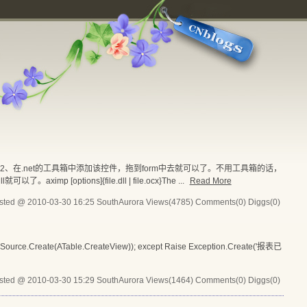
注册）2、在.net的工具箱中添加该控件，拖到form中去就可以了。不用工具箱的话，
tions]{file.dll | file.ocx}The ...
Read More
sted @ 2010-03-30 16:25 SouthAurora
Views(4785)
Comments(0)
Diggs(0)
e.Create(ATable.CreateView)); except Raise Exception.Create('报表已
sted @ 2010-03-30 15:29 SouthAurora
Views(1464)
Comments(0)
Diggs(0)