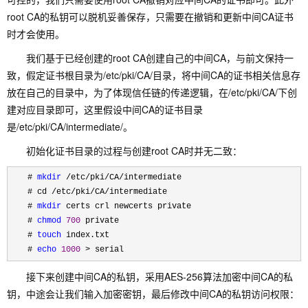
root CA的私钥可以脱机妥善保存，只需要在撤销和更新中间CA证书
时才会使用。
我们基于已经创建的root CA创建自己的中间CA，与前文保持一
致，假定证书根目录为/etc/pki/CA/目录，将中间CA的证书相关信息存
放在自己的目录中，为了体现信任链的传递逻辑，在/etc/pki/CA/下创
建对应目录即可，这里假设中间CA的证书目录
是/etc/pki/CA/intermediate/。
初始化证书目录的过程与创建root CA时并无二致：
　　# 
mkdir
 /etc/pki/CA/
intermediate

　　# cd 
/etc/pki/CA/
intermediate

　　# 
mkdir
 certs crl newcerts private

　　# 
chmod
700
 private

　　# 
touch
 index.txt

　　# 
echo
1000
 > serial
接下来创建中间CA的私钥，采用AES-256算法加密中间CA的私
钥，中途会让我们输入加密密钥，最后修改中间CA的私钥访问权限：