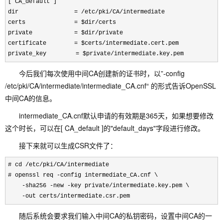
[ CA_default ]
dir                = /etc/pki/CA/intermediate
certs              = $dir/certs
private            = $dir/private
certificate        = $certs/intermediate.cert.pem
private_key     　　= $private/intermediate.key.pem
今后我们每次使用中间CA创建新的证书时，以”-config
/etc/pki/CA/intermediate/intermediate_CA.cnf“ 的形式告诉OpenSSL
中间CA的信息。
intermediate_CA.cnf默认申请的有效期是365天，如果想要修改
这个时长，可以在[ CA_default ]的"default_days"字段进行修改。
接下来就可以生成CSR文件了：
# cd /etc/pki/
CA/intermediate

# openssl req 
-config intermediate_CA
.cnf \

-sha256 -new -key private/
intermediate.key.pem \

-out certs/intermediate.csr.pem
随后系统会要求我们输入中间CA的私钥密码，设置中间CA的一