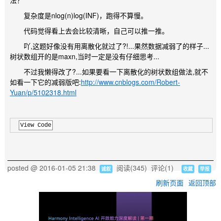
法？
复杂度是nlog(n)log(INF)，跑得不算慢。
代码觉得看上去会比较清晰，自己可以推一推。
吖,这题好像没有用离散化就过了?!...果然数据减弱了的样子...
树状数组开的是maxn,当时一定是没有仔细思考...
不过我懒得改了?...如果要看一下离散化的树状数组做法,就不
如看一下它的减弱版吧:
http://www.cnblogs.com/Robert-
Yuan/p/5102318.html
View Code
posted @
2016-01-05 21:38
阅读(
345
) 评论(
1
)
诚叙
收藏
举报
刷新页面
返回顶部