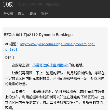
诚叙
束发心忧天下志，与国无疆。
博客园
首页
联系
管理
BZOJ1901 Zju2112 Dynamic Rankings
AC通道：
http://www.lydsy.com/JudgeOnline/problem.php?
id=1901
[分析]
这题是上题：
不带修改的求区间第k小
的加强版。
让我们再回顾一下上一道题的解法：利用线段树做桶，得知在
一定数值区间内的元素的数量。利用前缀和得知在一定下标区间内
的元素的数量。
两者结合——建n棵线段树，第i棵线段树表示前i个元素在数值
上的分布。利用前缀和和线段树可以知道在确定的下标区间内一定
数值区间内有多少数字，然后二分查找找到第k个元素所在的数值
区间。