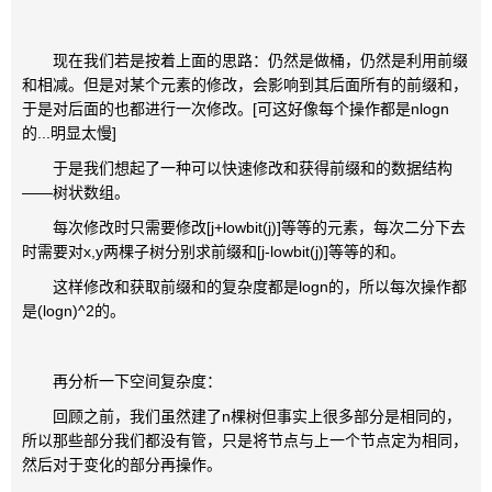
现在我们若是按着上面的思路：仍然是做桶，仍然是利用前缀
和相减。但是对某个元素的修改，会影响到其后面所有的前缀和，
于是对后面的也都进行一次修改。[可这好像每个操作都是nlogn
的...明显太慢]
于是我们想起了一种可以快速修改和获得前缀和的数据结构
——树状数组。
每次修改时只需要修改[j+lowbit(j)]等等的元素，每次二分下去
时需要对x,y两棵子树分别求前缀和[j-lowbit(j)]等等的和。
这样修改和获取前缀和的复杂度都是logn的，所以每次操作都
是(logn)^2的。
再分析一下空间复杂度：
回顾之前，我们虽然建了n棵树但事实上很多部分是相同的，
所以那些部分我们都没有管，只是将节点与上一个节点定为相同，
然后对于变化的部分再操作。