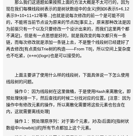
那么我们这道题如果按照上面的方法大概是不太可行的，因为
现在我们每棵线段树表示的是树状数组中的含义[例如6表示5+6,12
表示9+10+11+12等等...]也就是说每次修改的前一个是可能不同
的，不能将当前节点设为原来的节点改[事实上，原来那种改法是因
为前驱只有一个以及只要修改一个设计出来的，而我们这里两个都
不满足]，但是有一点思想是好的，就是我改变的每次都只有一条
链，而每次修改就是添加一条链上去，不是整个线段树已经建好了
再去修改[有点类似Trie树的构造——From TB]，所以空间上复杂度
也不吃紧，(n+m)(logn)也是可以接受的。
上面主要讲了使用什么样的线段树，下面具体说一下怎么使用
线段树的问题。
操作０：因为线段树在这里做桶，于是使用Hash来离散化，即
预处理快排一下，然后查找的时候二分找对应的位置。[注意：因为
操作中有修改元素的操作，所以离散化需要将这些元素也包含在
内，这就需要离线处理]
操作１：预处理原序列：对于第i个元素，对i及i后面的[指树状
数组中i+lowbit(i)的]所有节点都加上这个元素。