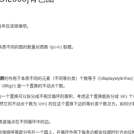
当年应该很难吧。
本质不同的图的数量对质数
\(p>n\)
取模。
群
的作用下本质不同的元素（不同等价类）个数等于
\(\displaystyle\frac{
，
\(M(g)\)
是一个置换的不动点个数。
为一个置换可以拆分成不相交循环的乘积，考虑这个置换能拆分成
\(k\)
个
然它的不动点个数为
\(m\)
的在这个置换下边的等价类个数次方。如何计
类是端点在不同循环中的边。
点按顺序等距分布在一个圆上，在循环作用下每条边都会往顺时针方向位