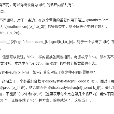
度不同，可以得出长度为
\(b\)
的循环内部共有
\
类。
不同循环。对于一条边，在这个置换的重复作用下经过
\(\mathrm{lcm}
小为
\(\mathrm{lcm}(b_1,b_2)\)
的等价类中，则不同等价类的个数为
\
d(b_1,b_2)\)
。
frac{b_i}{2}\right\rfloor+\sum_{i<j}\gcd(b_i,b_j)\)
。对于一个求出了
\(b\)
的
。
，但是可以发现，
\(b\)
一样的置换答案也相同。考虑枚举
\(b\)
，即本质不
数分拆。本题中
\(n\le 53\)
，而
\(53\)
的整数分拆数量也不大。
aystyle\sum b_i=n\)
，如何计算它对应了多少种不同的置换呢？
，这相当于一个多重组合数
\(\displaystyle\frac{n!}{\prod b_i!}\)
。而对于
\(\prod (b_i-1)!\)
，结合前面是
\(\displaystyle\frac{n!}{\prod b_i}\)
。最后
响，不能把
\(1,2\)
和
\(2,1\)
（这里表示每个点在第几个循环内）当作不同
c\)
个，正好多乘了
\(c!\)
种方案，除掉就好了。这相当于
\