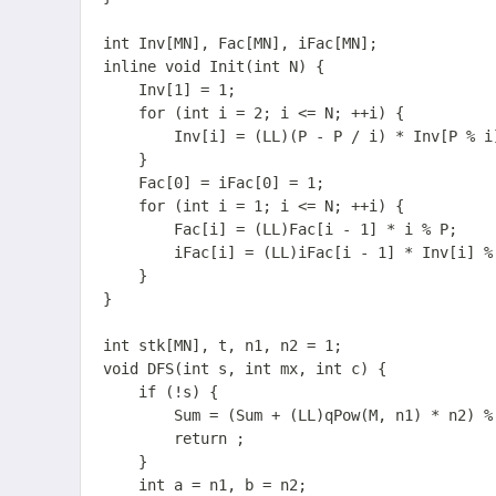
int Inv[MN], Fac[MN], iFac[MN];

inline void Init(int N) {

	Inv[1] = 1;

	for (int i = 2; i <= N; ++i) {

		Inv[i] = (LL)(P - P / i) * Inv[P % i] % P;

	}

	Fac[0] = iFac[0] = 1;

	for (int i = 1; i <= N; ++i) {

		Fac[i] = (LL)Fac[i - 1] * i % P;

		iFac[i] = (LL)iFac[i - 1] * Inv[i] % P;

	}

}

int stk[MN], t, n1, n2 = 1;

void DFS(int s, int mx, int c) {

	if (!s) {

		Sum = (Sum + (LL)qPow(M, n1) * n2) % P;

		return ;

	}

	int a = n1, b = n2;
