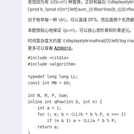
发现因为有
\(|G|=n!\)
种置换，正好和最后
\(\displaystyle
{\prod b_i\prod c!}m^{\left[\sum_{i}\lfloor\frac{b_i}{2}\rflo
对于枚举每一种
\(b\)
，可以直接 DFS。而后面两个东西都
本题很贴心地保证
\(p>n\)
，可以放心求阶乘和阶乘逆元。
时间复杂度大约是
\(\displaystyle\mathcal{O}\left(\log n\
更多可以查看
A296010
。
#include <cstdio>

#include <algorithm>

typedef long long LL;

const int MN = 60;

int N, M, P, Sum;

inline int qPow(int b, int e) {

	int a = 1;

	for (; e; b = (LL)b * b % P, e >>= 1)

		if (e & 1) a = (LL)a * b % P;

	return a;

}
