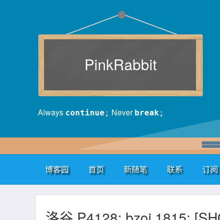
PinkRabbit
Always
Never
continue
;
break
;
博客园
首页
新随笔
联系
订阅
洛谷 P4128: bzoj 1815: [