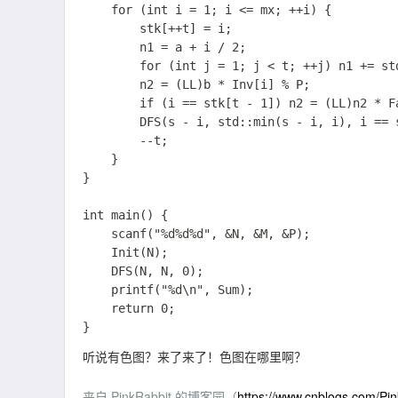
	for (int i = 1; i <= mx; ++i) {

		stk[++t] = i;

		n1 = a + i / 2;

		for (int j = 1; j < t; ++j) n1 += std::__gcd(stk[j], i);

		n2 = (LL)b * Inv[i] % P;

		if (i == stk[t - 1]) n2 = (LL)n2 * Fac[c] % P * iFac[c + 1] % P;

		DFS(s - i, std::min(s - i, i), i == stk[t - 1] ? c + 1 : 1);

		--t;

	}

}

int main() {

	scanf("%d%d%d", &N, &M, &P);

	Init(N);

	DFS(N, N, 0);

	printf("%d\n", Sum);

	return 0;

听说有色图？来了来了！色图在哪里啊？
来自 PinkRabbit 的博客园（
https://www.cnblogs.com/Pi