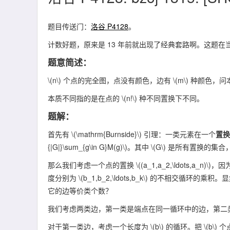
题目传送门：
洛谷 P4128
。
计数好题，原来是 13 年前就出现了经典套路啊。这题在
题意简述：
\(n\)
个点的完全图，点没有颜色，边有
\(m\)
种颜色，问
本质不同指的是在点的
\(n!\)
种不同置换下不同。
题解：
首先有
\(\mathrm{Burnside}\)
引理：一类元素在一个
置换
{|G|}\sum_{g\in G}M(g)\)
。其中
\(G\)
是所有置换的集合
那么我们考虑一个点的置换
\((a_1,a_2,\ldots,a_n)\)
，因
度分别为
\(b_1,b_2,\ldots,b_k\)
的不相交循环的乘积。显
它的边等价类个数？
我们考虑两类边，第一类是端点在同一循环中的边，第二
对于第一类边，考虑一个长度为
\(b\)
的循环。把
\(b\)
个