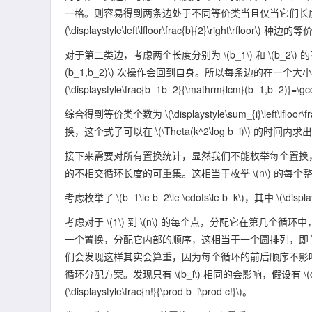
一格。则容易得到两条边处于不同等价类当且仅当它们长
(\displaystyle\left\lfloor\frac{b}{2}\right\rfloor\)
种边的等价
对于第二类边，考虑两个长度分别为
\(b_1\)
和
\(b_2\)
的
(b_1,b_2)\)
次操作会回到自身。所以每条边的在一个大
(\displaystyle\frac{b_1b_2}{\mathrm{lcm}(b_1,b_2)}=\gc
综合得到等价类个数为
\(\displaystyle\sum_{i}\left\lfloor\
换，这个式子可以在
\(\Theta(k^2\log b_i)\)
的时间内求出
接下来需要对所有置换统计，显然我们不能枚举每个置换
的不相交循环长度的可重集。这相当于枚举
\(n\)
的每个整
考虑枚举了
\(b_1\le b_2\le \cdots\le b_k\)
，其中
\(\displ
考虑对于
\(1\)
到
\(n\)
的每个点，分配它在第几个循环中
一个置换，分配它内部的顺序，这相当于一个圆排列，即
们会发现这样其实会算重，因为每个循环的前后顺序不影
循环分配方案。发现只有
\(b_i\)
相同的会影响，假设有
\(
(\displaystyle\frac{n!}{\prod b_i\prod c!}\)
。