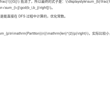
\frac{1}{|G|}\)
抵消了，所以最终的式子是：
\(\displaystyle\sum_{b}\frac{
or+\sum_{i<j}\gcd(b_i,b_j)\right]}\)
。
是能直接在 DFS 过程中计算的，优化常数。
sum_{p\in\mathrm{Partition}(n)}\mathrm{len}^{2}(p)\right)\)
，实际比较小