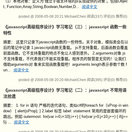
（1）本地对象：定义为“独立于宿主环境的js实现提供的对象”。包括Objec
t, Function,Array,String,Boolean,Number,D...
阅读全文
posted @ 2008-05-08 20:21 MichaelChen
阅读(337)
评论(0)
推荐(0)
《javascript高级程序设计》学习笔记（三）：javascript 函数一些
特性
摘要： 这里只记录下javascript函数的一些特性。关于对象，模拟类会在以
后的笔记中记录 1.javascript函数无重载。 js不支持重载，后面函数会覆盖
前面函数。它不支持重载的特点不免让人感到意外。 2.arguments对象 js
不支持重载，不代表我们不能实现重载。程序员的智慧是无穷的！让我们
借助arguments对 象来实现函数重载吧！arguments.length表示参数个数 f
un...
阅读全文
posted @ 2008-05-08 20:20 MichaelChen
阅读(395)
评论(0)
推荐(0)
《javascript高级程序设计》学习笔记（二）：javascript 不常用语
法拾遗
摘要： 1. for in 语句 严格的迭代语句，类似c#的foreach for（sProp in win
dow） { alert(sProp); } 2.label 标签 label: statement 常用的是嵌套循环的
跳出。例如 outermost: for(var i=0;i<10);i++) { for(var j=0;j<10;j++) { if(j==
5) ...
阅读全文