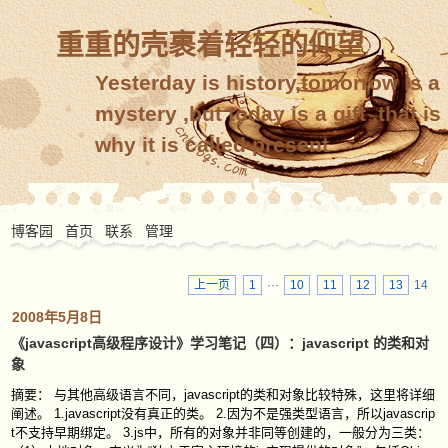
重重的壳裹着轻轻的仰望
Yesterday is history,tomorrow is a
mystery ,but today is a gift ,that is
why it is called present
博客园
首页
联系
管理
上一页
1
···
10
11
12
13
14
2008年5月8日
《javascript高级程序设计》学习笔记（四）：javascript 的类和对
象
摘要： 与其他高级语言不同，javascript的类和对象比较特殊，这里将详细
阐述。 1.javascript没有真正的类。 2.因为不是强类型语言，所以javascrip
t不支持早期绑定。 3.js中，所有的对象并非同等创建的，一般分为三类：