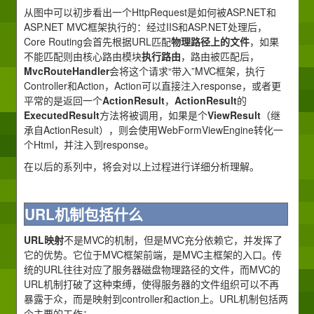
从图中可以初步看出一个HttpRequest是如何被ASP.NET和
ASP.NET MVC框架执行的：经过IIS和ASP.NET处理后，
Core Routing会首先根据URL匹配
物理路径上的文件
，如果
不能匹配则由核心路由模块
执行路由
，路由被匹配后，
MvcRouteHandler
会将这个请求“带入”MVC框架，执行
Controller和Action，Action可以直接注入response，或者更
平常的是返回一个
ActionResult
，
ActionResult
的
ExecutedResult
方法将被调用，如果是个
ViewResult
（继
承自ActionResult），则会使用WebFormViewEngine转化一
个Html，并注入到response。
在以后的系列中，将会对以上过程进行详细分析理解。
URL机制包括什么
URL映射
不是MVC的机制，但是MVC充分依赖它，并发挥了
它的优势。它位于MVC框架前端，是MVC主框架的入口。传
统的URL往往对应了服务器磁盘物理路径的文件，而MVC的
URL机制打破了这种束缚，使得服务器的文件组织可以不再
暴露于众，而是映射到controller和action上。URL机制包括两
个主要的工作：