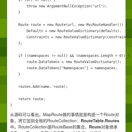
    if (url == null) {

        throw new ArgumentNullException("url");

    }

    Route route = new Route(url, new MvcRouteHandler()) {

        Defaults = new RouteValueDictionary(defaults),

        Constraints = new RouteValueDictionary(constraints)

    };

    if ((namespaces != null) && (namespaces.Length > 0)) {

        route.DataTokens = new RouteValueDictionary();

        route.DataTokens["Namespaces"] = namespaces;

    }

    routes.Add(name, route);

    return route;

}
从源码可以看出，MapRoute做的事情就是构造一个Route对
象，将它加到全局的RouteCollection：
RouteTable.Routes
中。RouteCollection是RouteBase的集合，
Route
对象继承