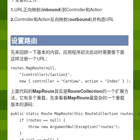
1.
URL正向映射(
inbound
)到Controller和Action
2.
Controller和Action反向映射(
outbound
)并构造URL
设置路由
先来回顾一下基本的内容。应用程序初次启动时需要像下面
这样注册一个URL：
routes.MapRoute(null,

    "{controller}/{action}",

    new { controller = "CarView", action = "Index" } );
上面代码的
MapRoute
其实是
RouteCollection
的一个扩展方
法，它有多个重载，先来看看
MapRoute
最复杂的一个重载
版本的源码：
public static Route MapRoute(this RouteCollection routes, s
    if (routes == null) {

        throw new ArgumentNullException("routes");

    }
