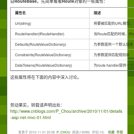
自
RouteBase
。先简单看看
Route
对象的一些属性：
属性名
描述
Url(string)
将要被匹配的URL模型，
RouteHandler(IRouteHandler)
当Route匹配的时候，IRout
Defaults(RouteValueDictionary)
为参数提供一个默认值表
Constraints(RouteValueDictionary)
为参数提供匹配规则表
DataTokens(RouteValueDictionary)
为route handler提供
这些属性将在下面的内容中深入讨论。
劳动果实，转载请声明出处：
http://www.cnblogs.com/P_Chou/archive/2010/11/01/details
-asp-net-mvc-01.html
发表于
2010-11-01 20:58
P_CHOU
阅读(
13099
) 评论(
10
)
收藏
举报