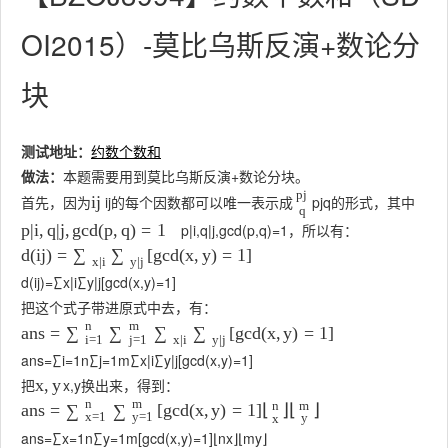
OI2015）-莫比乌斯反演+数论分
块
测试地址：
约数个数和
做法：
本题需要用到莫比乌斯反演+数论分块。
p
j
首先，因为
i
j
的每个因数都可以唯一表示成
p
j
q
的形式，其中
i
j
q
p
|
i
,
q
|
j
,
gcd
(
p
,
q
)
=
1
，所以有：
p
|
i
,
q
|
j
,
gcd
(
p
,
q
)
=
1
d
(
i
j
)
=
[
gcd
(
x
,
y
)
=
1
]
∑
∑
x
|
i
y
|
j
d
(
i
j
)
=
∑
x
|
i
∑
y
|
j
[
gcd
(
x
,
y
)
=
1
]
把这个式子带进原式中去，有：
n
m
a
n
s
=
[
gcd
(
x
,
y
)
=
1
]
∑
∑
∑
∑
i
=
1
j
=
1
x
|
i
y
|
j
a
n
s
=
∑
i
=
1
n
∑
j
=
1
m
∑
x
|
i
∑
y
|
j
[
gcd
(
x
,
y
)
=
1
]
把
x
,
y
换出来，得到：
x
,
y
n
m
n
m
a
n
s
=
[
gcd
(
x
,
y
)
=
1
]
⌊
⌋
⌊
⌋
∑
∑
x
=
1
y
=
1
x
y
a
n
s
=
∑
x
=
1
n
∑
y
=
1
m
[
gcd
(
x
,
y
)
=
1
]
⌊
n
x
⌋
⌊
m
y
⌋