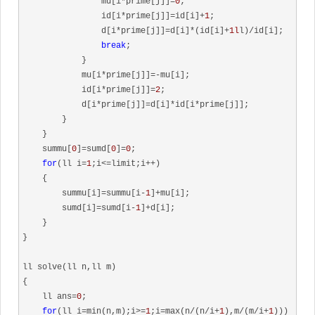
                mu[i*prime[j]]=
0
;

                id[i*prime[j]]=id[i]+
1
;

                d[i*prime[j]]=d[i]*(id[i]+
1l
l)/id[i];

break
;

            }

            mu[i*prime[j]]=-mu[i];

            id[i*prime[j]]=
2
;

            d[i*prime[j]]=d[i]*id[i*prime[j]];

        }

    }

    summu[
0
]=sumd[
0
]=
0
;

for
(ll i=
1
;i<=limit;i++)

    {

        summu[i]=summu[i-
1
]+mu[i];

        sumd[i]=sumd[i-
1
]+d[i];

    }

}

ll solve(ll n,ll m)

{

    ll ans=
0
;

for
(ll i=min(n,m);i>=
1
;i=max(n/(n/i+
1
),m/(m/i+
1
)))
