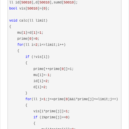
ll id[
50010
],d[
50010
],sumd[
50010
bool
 vis[
50010
]={
0
};

void
 calc(ll limit)

{

    mu[
1
]=d[
1
]=
1
;

    prime[
0
]=
0
;

for
(ll i=
2
;i<=limit;i++)

    {

if
 (!vis[i])

        {

            prime[++prime[
0
]]=i;

            mu[i]=-
1
;

            id[i]=
2
;

            d[i]=
2
;

        }

for
(ll j=
1
;j<=prime[
0
]&&i*prime[j]<=limit;j++)

        {

            vis[i*prime[j]]=
1
;

if
 (i%prime[j]==
0
)

            {
