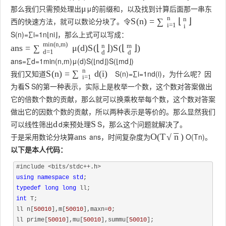
那么我们只需预处理出
μ
的前缀和，以及找到计算后面那一串东
μ
n
n
西的快速方法，就可以数论分块了。令
S
(
n
)
=
⌊
⌋
∑
i
=
1
i
S
(
n
)
=
∑
i
=
1
n
⌊
n
i
⌋
，那么上式可以写成：
min
(
n
,
m
)
n
m
a
n
s
=
μ
(
d
)
S
(
⌊
⌋
)
S
(
⌊
⌋
)
∑
d
=
1
d
d
a
n
s
=
∑
d
=
1
min
(
n
,
m
)
μ
(
d
)
S
(
⌊
n
d
⌋
)
S
(
⌊
m
d
⌋
)
n
我们又知道
S
(
n
)
=
∑
i
=
1
n
d
(
i
)
，为什么呢？因
S
(
n
)
=
d
(
i
)
∑
i
=
1
为看
S
的第一种表示，实际上是枚举一个数，这个数对答案做出
S
它的倍数个数的贡献，那么就可以换乘枚举每个数，这个数对答案
做出它的因数个数的贡献，所以两种表示是等价的。那么显然我们
可以线性筛出
d
来预处理
S
，那么这个问题就解决了。
d
S
−
−
于是采用数论分块算
a
n
s
，时间复杂度为
O
(
T
n
)
。
a
n
s
O
(
T
)
n
√
以下是本人代码：
#include <bits/stdc++.h>
using
namespace
std
typedef
long
long
int
 T;

ll n[
50010
],m[
50010
],maxn=
0
;

ll prime[
50010
],mu[
50010
],summu[
50010
];
