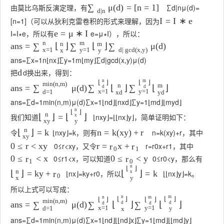
由莫比乌斯反演定理，有
∑
d
|
n
μ
(
d
)
=
μ
(
d
)
=
[
n
=
1
]
∑
d
|
n
[
n
=
1
]
（可以从狄利克雷卷积的形式来理解，因为
I
=
I
∗
e
I
=
I
∗
e
，所以有
e
=
μ
∗
I
），所以：
e
=
μ
∗
I
n
m
n
m
a
n
s
=
⌊
⌋
⌊
⌋
μ
(
d
)
∑
∑
∑
x
=
1
y
=
1
d
|
gcd
(
x
,
y
)
x
y
a
n
s
=
∑
x
=
1
n
⌊
n
x
⌋
∑
y
=
1
m
⌊
m
y
⌋
∑
d
|
gcd
(
x
,
y
)
μ
(
d
)
把
d
换出来，得到：
d
n
m
⌊
⌋
⌊
⌋
min
(
n
,
m
)
n
m
a
n
s
=
μ
(
d
)
⌊
⌋
⌊
⌋
∑
∑
∑
d
d
x
=
1
y
=
1
d
=
1
x
d
y
d
a
n
s
=
∑
d
=
1
min
(
n
,
m
)
μ
(
d
)
∑
x
=
1
⌊
n
d
⌋
⌊
n
x
d
⌋
∑
y
=
1
⌊
m
d
⌋
⌊
m
y
d
⌋
n
⌊
⌋
n
我们知道
⌊
n
x
y
⌋
=
⌊
⌊
n
x
⌋
y
⌋
，简单证明如下：
⌊
⌋
=
⌊
⌋
x
x
y
y
n
令
⌊
n
x
y
⌋
=
k
，则有
n
=
k
(
x
y
)
+
r
，其中
⌊
⌋
=
k
n
=
k
(
x
y
)
+
r
x
y
0
≤
r
<
x
y
，又令
r
=
r
0
x
+
r
1
，其中
0
≤
r
<
x
y
r
=
x
+
r
r
0
1
0
≤
r
1
<
x
，可以知道
0
≤
r
0
<
y
，那么有
0
≤
<
x
0
≤
<
y
r
r
1
0
n
⌊
⌋
n
⌊
n
x
⌋
=
k
y
+
r
0
，所以
⌊
⌊
n
x
⌋
y
⌋
=
k
。
⌊
⌋
=
k
y
+
⌊
⌋
=
k
r
x
0
x
y
所以上式可以写成：
n
m
n
m
⌊
⌋
⌊
⌋
⌊
⌋
⌊
⌋
min
(
n
,
m
)
a
n
s
=
μ
(
d
)
⌊
⌋
⌊
⌋
∑
∑
∑
d
d
d
d
x
=
1
y
=
1
d
=
1
x
y
a
n
s
=
∑
d
=
1
min
(
n
,
m
)
μ
(
d
)
∑
x
=
1
⌊
n
d
⌋
⌊
⌊
n
d
⌋
x
⌋
∑
y
=
1
⌊
m
d
⌋
⌊
⌊
m
d
⌋
y
⌋