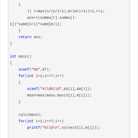
    {

        ll l=max(n/(n/i+
1
),m/(m/i+
1
))+
1
,r=i;

        ans+=(summu[r]-summu[l-
1
])*sumd[n/i]*sumd[m/i];

    }

return
 ans;

}

int
 main()

{

scanf
(
"%d"
,&T);

for
(
int
 i=
1
;i<=T;i++)

    {

scanf
(
"%lld%lld"
,&n[i],&m[i]);

        maxn=max(maxn,max(n[i],m[i]));

    }

    calc(maxn);

for
(
int
 i=
1
;i<=T;i++)

printf
(
"%lld\n"
,solve(n[i],m[i]));
