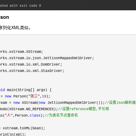
Json
n与序列化XML类似，


rks.xstream.XStream;

rks.xstream.io.json.JettisonMappedXmlDriver;

rks.xstream.io.xml.DomDriver;

rks.xstream.io.xml.StaxDriver;

oid
 main(String[] args) {

 
= 
new
 Person(
"
张三
"
,
19
);

ream 
= 
new
 XStream(
new
 JettisonMappedXmlDriver());
//
设置Json解析器
Mode(XStream.NO_REFERENCES);
//
设置reference模型,不引用
as(
"
人
"
,Person.
class
);
//
为类名节点重命名

=
 xstream.toXML(bean);

println(xml);
