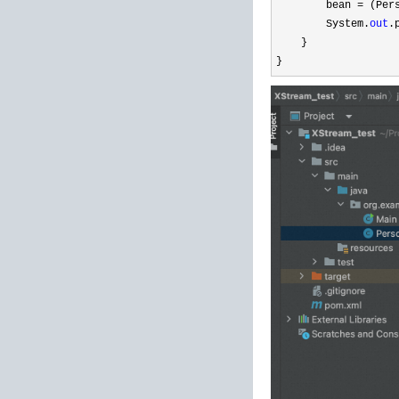
        bean 
=
 (Per
        System.
out
.
    }

}