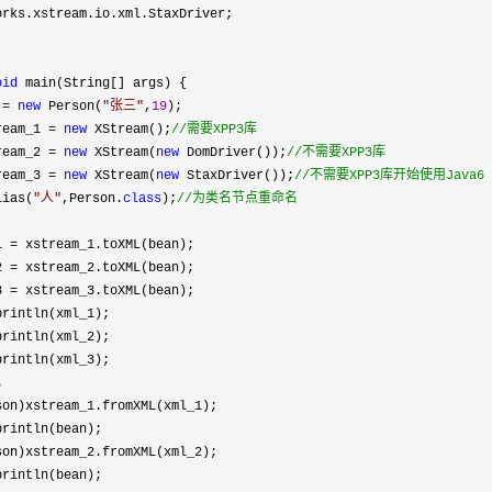
rks.xstream.io.xml.StaxDriver;

oid
 main(String[] args) {

 
= 
new
 Person(
"
张三
"
,
19
);

ream_1 
= 
new
 XStream();
//
需要XPP3库
ream_2 = 
new
 XStream(
new
 DomDriver());
//
不需要XPP3库
ream_3 = 
new
 XStream(
new
 StaxDriver());
//
不需要XPP3库开始使用Java6
lias(
"
人
"
,Person.
class
);
//
为类名节点重命名

1 =
 xstream_1.toXML(bean);

2 
=
 xstream_2.toXML(bean);

3 
=
 xstream_3.toXML(bean);

println(xml_1);

println(xml_2);

println(xml_3);

化
son)xstream_1.fromXML(xml_1);

println(bean);

son)xstream_2.fromXML(xml_2);

println(bean);
