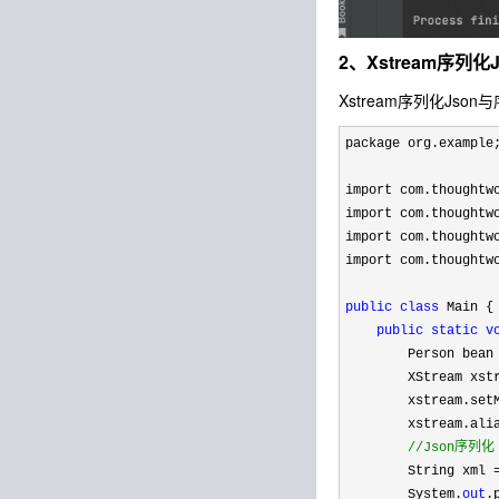
2、Xstream序列化
Xstream序列化Jso
package org.example;
import com.thoughtwo
import com.thoughtwo
import com.thoughtwo
import com.thoughtwo
public
class
 Main {

public
static
v
        Person bean
        XStream xst
        xstream.set
        xstream.ali
//
Json序列化
        String xml 
        System.
out
.