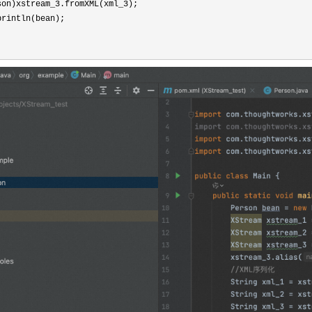
son)xstream_3.fromXML(xml_3);

println(bean);
