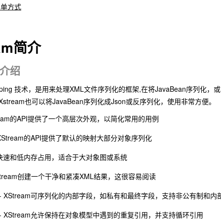
名单方式
eam简介
m介绍
Mapping 技术，是用来处理XML文件序列化的框架,在将JavaBean
stream也可以将JavaBean序列化成Json或反序列化，使用非常方便。
tream的API提供了一个高层次外观，以简化常用的用例
XStream的API提供了默认的映射大部分对象序列化
ream快速和低内存占用，适合于大对象图或系统
XStream创建一个干净和紧凑XML结果，这很容易阅读
- XStream可序列化的内部字段，如私有和最终字段，支持非公有制和
- XStream允许保持在对象模型中遇到的重复引用，并支持循环引用