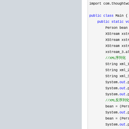
import com.thoughtwo
public
class
 Main {

public
static
v
        Person bean
        XStream xst
        XStream xst
        XStream xst
        xstream_3.a
//
XML序列化
        String xml_
        String xml_
        String xml_
        System.
out
.
        System.
out
.
        System.
out
.
//
XML反序列
        bean =
 (Per
        System.
out
.
        bean 
=
 (Per
        System.
out
.