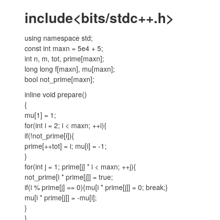
include<bits/stdc++.h>
using namespace std;
const int maxn = 5e4 + 5;
int n, m, tot, prime[maxn];
long long f[maxn], mu[maxn];
bool not_prime[maxn];
inline void prepare()
{
mu[1] = 1;
for(int i = 2; i < maxn; ++i){
if(!not_prime[i]){
prime[++tot] = i; mu[i] = -1;
}
for(int j = 1; prime[j] * i < maxn; ++j){
not_prime[i * prime[j]] = true;
if(i % prime[j] == 0){mu[i * prime[j]] = 0; break;}
mu[i * prime[j]] = -mu[i];
}
}