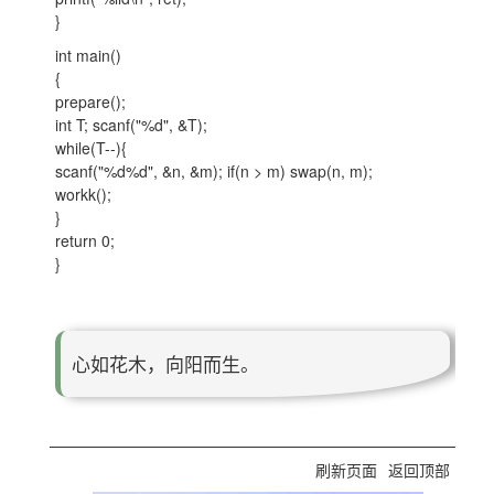
}
int main()
{
prepare();
int T; scanf("%d", &T);
while(T--){
scanf("%d%d", &n, &m); if(n > m) swap(n, m);
workk();
}
return 0;
}
心如花木，向阳而生。
刷新页面
返回顶部