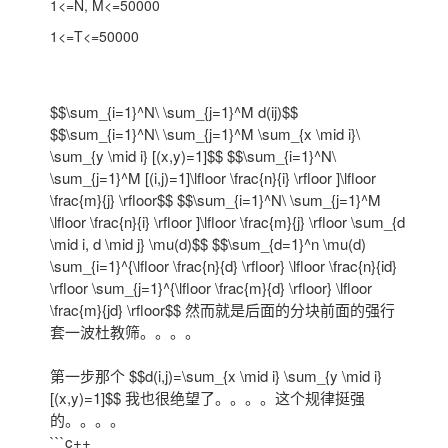
1<=N, M<=50000
1<=T<=50000
$$\sum_{i=1}^N\ \sum_{j=1}^M d(ij)$$
$$\sum_{i=1}^N\ \sum_{j=1}^M \sum_{x \mid i}\
\sum_{y \mid i} [(x,y)=1]$$ $$\sum_{i=1}^N\
\sum_{j=1}^M [(i,j)=1]\lfloor \frac{n}{i} \rfloor ]\lfloor
\frac{m}{j} \rfloor$$ $$\sum_{i=1}^N\ \sum_{j=1}^M
\lfloor \frac{n}{i} \rfloor ]\lfloor \frac{m}{j} \rfloor \sum_{d
\mid i, d \mid j} \mu(d)$$ $$\sum_{d=1}^n \mu(d)
\sum_{i=1}^{\lfloor \frac{n}{d} \rfloor} \lfloor \frac{n}{id}
\rfloor \sum_{j=1}^{\lfloor \frac{m}{d} \rfloor} \lfloor
\frac{m}{jd} \rfloor$$ 然而就是后面的分块前面的强行
套一波杜教筛。。。。
第一步那个 $$d(i,j)=\sum_{x \mid i} \sum_{y \mid i}
[(x,y)=1]$$ 我也很绝望了。。。。这个规律挺强
的。。。。
```c++