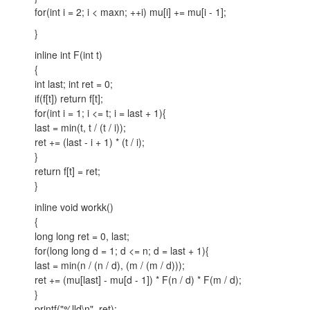
for(int i = 2; i < maxn; ++i) mu[i] += mu[i - 1];
}
inline int F(int t)
{
int last; int ret = 0;
if(f[t]) return f[t];
for(int i = 1; i <= t; i = last + 1){
last = min(t, t / (t / i));
ret += (last - i + 1) * (t / i);
}
return f[t] = ret;
}
inline void workk()
{
long long ret = 0, last;
for(long long d = 1; d <= n; d = last + 1){
last = min(n / (n / d), (m / (m / d)));
ret += (mu[last] - mu[d - 1]) * F(n / d) * F(m / d);
}
printf("%lld\n", ret);