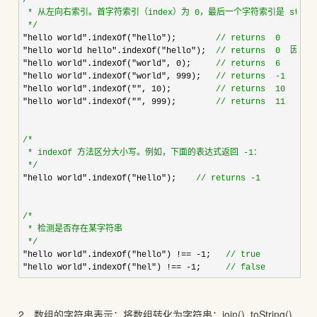
/*
 * 从左向右索引。首字符索引（index）为 0，最后一个字符索引是 stringNam
*/
"hello world".indexOf("hello");        
//
 returns  0
"hello world hello".indexOf("hello");  
//
 returns  0  
"hello world".indexOf("world", 0);     
//
 returns  6
"hello world".indexOf("world", 999);   
//
 returns  -1
"hello world".indexOf("", 10);         
//
 returns  10
"hello world".indexOf("", 999);        
//
 returns  11
/*
 * indexOf 方法区分大小写。例如，下面的表达式返回 -1：

*/
"hello world".indexOf("Hello");    
//
 returns -1
/*
 * 检测是否存在某字符串

*/
"hello world".indexOf("hello") !== -1;   
//
 true
"hello world".indexOf("hel") !== -1;     
//
 false
2．数组的字符串表示：将数组转化为字符串：join() toString()