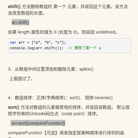
shift()
方法删除数组的 第一个 元素，并返回这个元素。该方法
会改变数组的长度。
arr.shift()
如果 length 属性的值为 0 (长度为 0)，则返回 undefined。
var
 arr = ["a", "b", "c"
];

console.log(arr.shift());  
//
 删除了第一个 a
3．从数组中间位置添加和删除元素：splice()
上面提过了。
4．数组排序：正序(字典顺序)：sort(), 倒序;reverse()
sort()
方法对数组的元素做原地的排序，并返回该数组。 默认按
照字符串的Unicode码位点（code point）排序。
arr.sort([compareFunction])
compareFunction【可选】用来指定按某种顺序进行排列的函