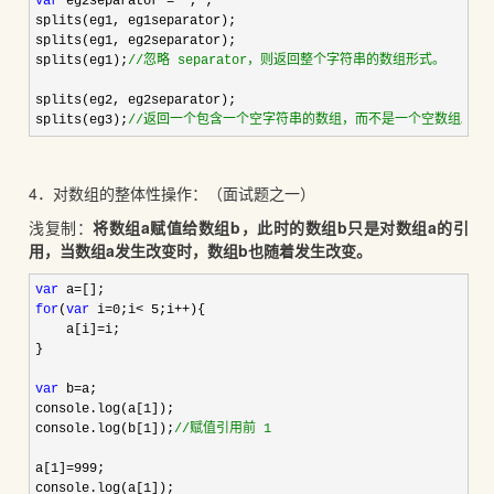
var
 eg2separator = ","
;

splits(eg1, eg1separator);

splits(eg1, eg2separator);

splits(eg1);
//
忽略 separator，则返回整个字符串的数组形式。
splits(eg2, eg2separator);

splits(eg3);
//
返回一个包含一个空字符串的数组，而不是一个空数组。
4．对数组的整体性操作：（面试题之一）
浅复制：
将数组a赋值给数组b，此时的数组b只是对数组a的引
用，当数组a发生改变时，数组b也随着发生改变。
var
 a=
for
(
var
 i=0;i< 5;i++
){

    a[i]
=
i;

}

var
 b=
a;

console.log(a[
1
]);

console.log(b[
1]);
//
赋值引用前 1
a[
1]=999
;

console.log(a[
1
]);
