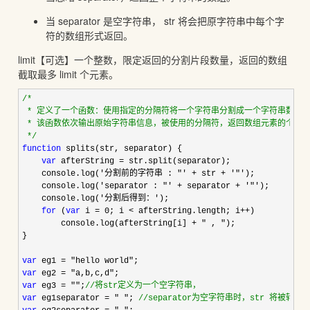
当 separator 是空字符串， str 将会把原字符串中每个字
符的数组形式返回。
limit【可选】一个整数，限定返回的分割片段数量，返回的数组
截取最多 limit 个元素。
/*
 * 定义了一个函数：使用指定的分隔符将一个字符串分割成一个字符串数组。
 * 该函数依次输出原始字符串信息，被使用的分隔符，返回数组元素的个数，
*/
function
 splits(str, separator) {

var
 afterString =
 str.split(separator);

    console.log(
'分割前的字符串 : "' + str + '"'
);

    console.log(
'separator : "' + separator + '"'
);

    console.log(
'分割后得到：'
);

for
 (
var
 i = 0; i < afterString.length; i++
)

        console.log(afterString[i] 
+ " , "
);

}

var
 eg1 = "hello world"
var
 eg2 = "a,b,c,d"
var
 eg3 = "";
//
将str定义为一个空字符串，
var
 eg1separator = " "; 
//
separator为空字符串时，str 将被转换为