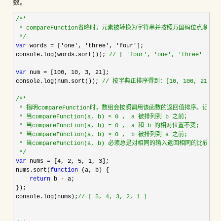
数。
/*
*

 * compareFunction省略时，元素被转换为字符串并按照万国码位点顺序排
*/
var
 words = ['one', 'three', 'four'
];

console.log(words.sort()); 
//
 [ 'four', 'one', 'three' ]
var
 num = [100, 10, 3, 21
];

console.log(num.sort()); 
//
 按字典正排序得到：[10, 100, 21, 3
/*
*

 * 指明compareFunction时，数组会按照调用该函数的返回值排序。记 a
 * 当compareFunction(a, b) < 0 ， a 被排列到 b 之前；

 * 当compareFunction(a, b) = 0 ， a 和 b 的相对位置不变;

 * 当compareFunction(a, b) > 0 ， b 被排列到 a 之前;

 * 当compareFunction(a, b) 必须总是对相同的输入返回相同的比
*/
var
 nums = [4, 2, 5, 1, 3
];

nums.sort(
function
 (a, b) {

return
 b -
 a;

});

console.log(nums);
//
 [ 5, 4, 3, 2, 1 ]