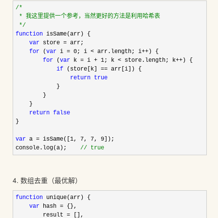
/*
 * 我这里提供一个参考，当然更好的方法是利用哈希表

*/
function
 isSame(arr) {

var
 store =
 arr;

for
 (
var
 i = 0; i < arr.length; i++
) {

for
 (
var
 k = i + 1; k < store.length; k++
) {

if
 (store[k] ==
 arr[i]) {

return
true
            }

        }

    }

return
false
}

var
 a = isSame([1, 7, 7, 9
]);

console.log(a);    
//
 true
4. 数组去重（最优解）
function
 unique(arr) {

var
 hash =
 {},

        result 
=
 [],
