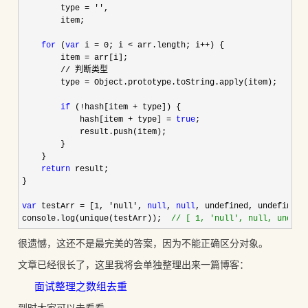
        type 
= ''
,

        item;

for
 (
var
 i = 0; i < arr.length; i++
) {

        item 
=
 arr[i];
        // 判断类型

        type 
=
 Object.prototype.toString.apply(item);

if
 (!hash[item +
 type]) {

            hash[item 
+ type] = 
true
;

            result.push(item);

        }

    }

return
 result;

}

var
 testArr = [1, 'null', 
null
, 
null
, undefined, undefined,
console.log(unique(testArr));  
//
 [ 1, 'null', null, undefi
很遗憾，这还不是最完美的答案，因为不能正确区分对象。
文章已经很长了，这里我将会单独整理出来一篇博客：
面试整理之数组去重
到时大家可以去看看。