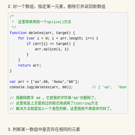
2. 对一个数组，指定某一元素，删除它并返回新数组
/*
 *  这里简单用到一个splice()方法

*/
function
 deletes(arr, target) {

for
 (
var
 i = 0; i < arr.length; i++
) {

if
 (arr[i] ==
 target) {

            arr.splice(i, 
1
)

        }

    }

return
 arr;

}

var
 arr = ['as',88, '0uou','88'
];

console.log(deletes(arr, 
88));         
//
 [ 'as',  '0uou' ]
//
 我删除数字 88 ，它把我的字符串‘88’也删除了。
//
 这里就是上文提到过的隐式地调用了toString方法
//
 解决方法就是加入一个类型判断，这里我就不再提供代码了。
3. 判断某一数组中是否存在相同的元素