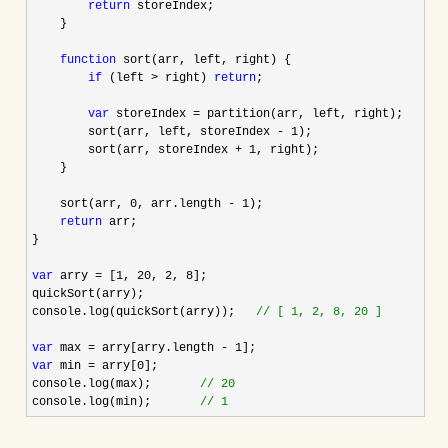
return
 storeIndex;

    }

function
 sort(arr, left, right) {

if
 (left > right) 
return
;

var
 storeIndex =
 partition(arr, left, right);

        sort(arr, left, storeIndex 
- 1
);

        sort(arr, storeIndex 
+ 1
, right);

    }

    sort(arr, 
0, arr.length - 1
);

return
 arr;

}

var
 arry = [1, 20, 2, 8
];

quickSort(arry);

console.log(quickSort(arry));   
//
 [ 1, 2, 8, 20 ]
var
 max = arry[arry.length - 1
var
 min = arry[0
];

console.log(max);       
//
 20
console.log(min);       
//
 1