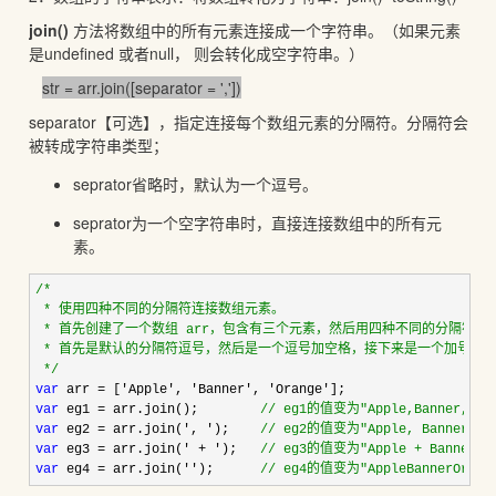
join()
方法将数组中的所有元素连接成一个字符串。（如果元素
是undefined 或者null， 则会转化成空字符串。）
str = arr.join([separator = ','])
separator【可选】，指定连接每个数组元素的分隔符。分隔符会
被转成字符串类型；
seprator省略时，默认为一个逗号。
seprator为一个空字符串时，直接连接数组中的所有元
素。
/*
 * 使用四种不同的分隔符连接数组元素。

 * 首先创建了一个数组 arr，包含有三个元素，然后用四种不同的分隔符连
 * 首先是默认的分隔符逗号，然后是一个逗号加空格，接下来是一个加号前后
*/
var
 arr = ['Apple', 'Banner', 'Orange'
var
 eg1 = arr.join();        
//
 eg1的值变为"Apple,Banner,Ora
var
 eg2 = arr.join(', ');    
//
 eg2的值变为"Apple, Banner, Or
var
 eg3 = arr.join(' + ');   
//
 eg3的值变为"Apple + Banner + 
var
 eg4 = arr.join('');      
//
 eg4的值变为"AppleBannerOrang