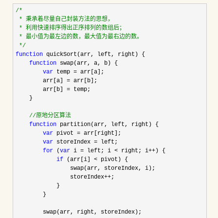
/*
 * 秉承着尽量自己封装方法的思想，

 * 利用快速排序得出正序排列的数组后；

 * 最小值为最左边的数，最大值为最右边的数。

*/
function
 quickSort(arr, left, right) {

function
 swap(arr, a, b) {

var
 temp =
 arr[a];

        arr[a] 
=
 arr[b];

        arr[b] 
=
 temp;

    }

//
原地分区算法
function
 partition(arr, left, right) {

var
 pivot =
 arr[right];

var
 storeIndex =
 left;

for
 (
var
 i = left; i < right; i++
) {

if
 (arr[i] <
 pivot) {

                swap(arr, storeIndex, i);

                storeIndex
++
;

            }

        }

        swap(arr, right, storeIndex);
