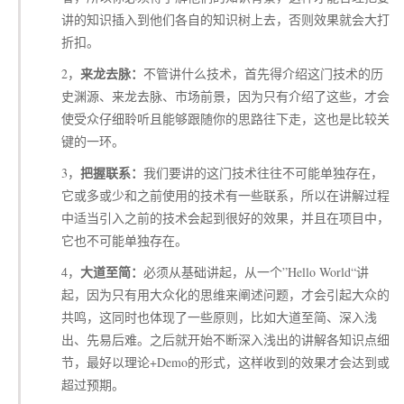
讲的知识插入到他们各自的知识树上去，否则效果就会大打
折扣。
来龙去脉：
2，
不管讲什么技术，首先得介绍这门技术的历
史渊源、来龙去脉、市场前景，因为只有介绍了这些，才会
使受众仔细聆听且能够跟随你的思路往下走，这也是比较关
键的一环。
把握联系：
3，
我们要讲的这门技术往往不可能单独存在，
它或多或少和之前使用的技术有一些联系，所以在讲解过程
中适当引入之前的技术会起到很好的效果，并且在项目中，
它也不可能单独存在。
大道至简：
4，
必须从基础讲起，从一个”Hello World“讲
起，因为只有用大众化的思维来阐述问题，才会引起大众的
共鸣，这同时也体现了一些原则，比如大道至简、深入浅
出、先易后难。之后就开始不断深入浅出的讲解各知识点细
节，最好以理论+Demo的形式，这样收到的效果才会达到或
超过预期。