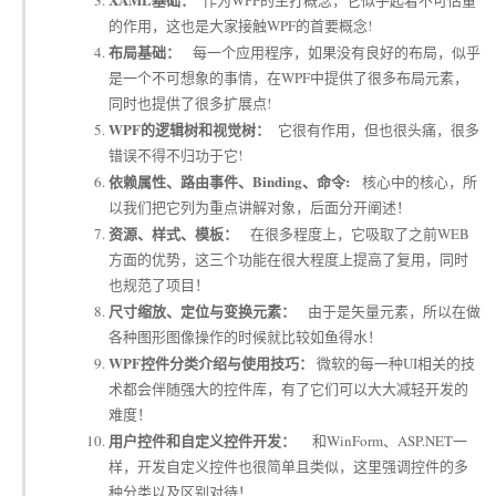
作为WPF的主打概念，它似乎起着不可估量
的作用，这也是大家接触WPF的首要概念!
布局基础：
每一个应用程序，如果没有良好的布局，似乎
是一个不可想象的事情，在WPF中提供了很多布局元素，
同时也提供了很多扩展点!
WPF的逻辑树和视觉树：
它很有作用，但也很头痛，很多
错误不得不归功于它!
依赖属性、路由事件、Binding、命令:
核心中的核心，所
以我们把它列为重点讲解对象，后面分开阐述！
资源、样式、模板：
在很多程度上，它吸取了之前WEB
方面的优势，这三个功能在很大程度上提高了复用，同时
也规范了项目！
尺寸缩放、定位与变换元素：
由于是矢量元素，所以在做
各种图形图像操作的时候就比较如鱼得水！
WPF控件分类介绍与使用技巧：
微软的每一种UI相关的技
术都会伴随强大的控件库，有了它们可以大大减轻开发的
难度！
用户控件和自定义控件开发：
和WinForm、ASP.NET一
样，开发自定义控件也很简单且类似，这里强调控件的多
种分类以及区别对待！