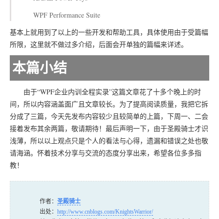
WPF Performance Suite
基本上就用到了以上的一些开发和帮助工具，具体使用由于受篇幅
所限，这里就不做过多介绍，后面会开单独的篇幅来详述。
本篇小结
由于“WPF企业内训全程实录”这篇文章花了十多个晚上的时
间，所以内容涵盖面广且文章较长。为了提高阅读质量，我把它拆
分成了三篇，今天先发布内容较少且较简单的上篇，下周一、二会
接着发布其余两篇，敬请期待！最后声明一下，由于圣殿骑士才识
浅薄，所以以上观点只是个人的看法与心得，遗漏和错误之处也敬
请海涵。怀着技术分享与交流的态度分享出来，希望各位多多指
教！
作者：
圣殿骑士
出处：
http://www.cnblogs.com/KnightsWarrior/