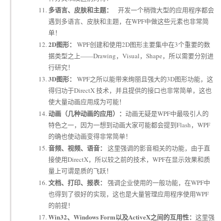
多语言、皮肤和主题：
开发一个稍微大型的应用程序都会
遇到多语言、皮肤和主题，在WPF中做这些元素也非常简
单！
2D图形：
WPF创建和使用2D图形主要集中在3个重要的数
据类型之上——Drawing，Visual，Shape，所以需要分别进
行研究！
3D图形：
WPF之所以能带来绚丽且强大的3D图形功能，这
得归功于DirectX 技术，并且提供的接口也非常简单，这也
使大量动画应用成为可能！
动画（几种动画的应用）：
动画无疑是WPF中最吸引人的
特色之一，因为一想到动画大家可能都会提到Flash，WPF
的确也使动画变得非常简单！
音频、视频、语音：
这里强调的影音相关的功能，由于直
接使用DirectX，所以较之前的技术，WPF在显示效果和质
量上可谓是质的飞跃！
文档、打印、报表：
强调企业使用的一般功能，在WPF中
也得到了很好的实现，这也是大量管理应用程序使用WPF
的前提！
Win32、Windows Form以及ActiveX之间的互用性：
这里强