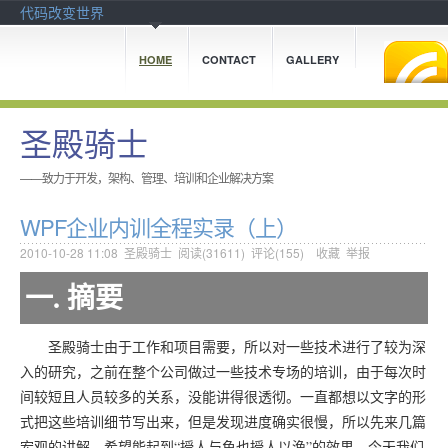
代码改变世界
HOME
CONTACT
GALLERY
圣殿骑士
——致力于开发，架构、管理、培训和企业解决方案
WPF企业内训全程实录（上）
2010-10-28 11:08
圣殿骑士
阅读(
31611
) 评论(
155
)
收藏
举报
一. 摘要
圣殿骑士由于工作和项目需要，所以对一些技术进行了较为深
入的研究，之前在整个公司做过一些技术专场的培训，由于每次时
间较短且人员较多的关系，没能讲得很透彻。一直都想以文字的形
式把这些培训细节写出来，但是发现进度确实很慢，所以先来几篇
宏观的讲解，希望能起到“授人与鱼也授人以渔”的效果。今天我们