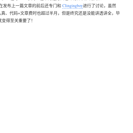
在发布上一篇文章的前后还专门和
Clingingboy
进行了讨论，虽然
认真、代码+文章费时也超过半月，但是终究还是没能讲透讲全，毕
就变得至关重要了！