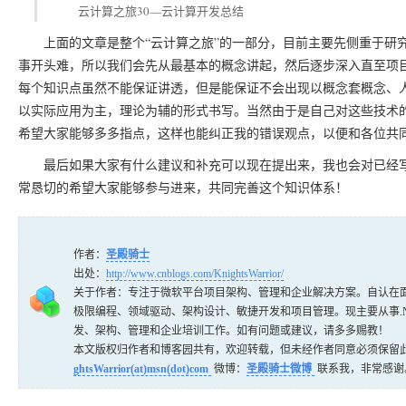
云计算之旅30—云计算开发总结
上面的文章是整个“云计算之旅”的一部分，目前主要先侧重于研究Win
事开头难，所以我们会先从最基本的概念讲起，然后逐步深入直至项目
每个知识点虽然不能保证讲透，但是能保证不会出现以概念套概念、
以实际应用为主，理论为辅的形式书写。当然由于是自己对这些技术
希望大家能够多多指点，这样也能纠正我的错误观点，以便和各位共
最后如果大家有什么建议和补充可以现在提出来，我也会对已经写
常恳切的希望大家能够参与进来，共同完善这个知识体系！
作者：
圣殿骑士
出处：
http://www.cnblogs.com/KnightsWarrior/
关于作者：专注于微软平台项目架构、管理和企业解决方案。自认在面
极限编程、领域驱动、架构设计、敏捷开发和项目管理。现主要从事.NET/.NET Core
发、架构、管理和企业培训工作。如有问题或建议，请多多赐教！
本文版权归作者和博客园共有，欢迎转载，但未经作者同意必须保留
ghtsWarrior(at)msn(dot)com
微博：
圣殿骑士微博
联系我，非常感谢