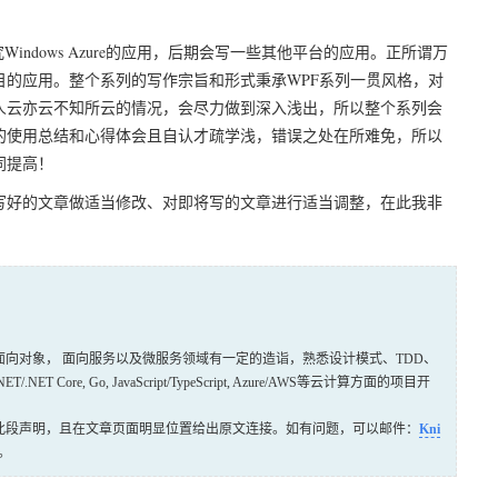
dows Azure的应用，后期会写一些其他平台的应用。正所谓万
的应用。整个系列的写作宗旨和形式秉承WPF系列一贯风格，对
人云亦云不知所云的情况，会尽力做到深入浅出，所以整个系列会
的使用总结和心得体会且自认才疏学浅，错误之处在所难免，所以
同提高！
好的文章做适当修改、对即将写的文章进行适当调整，在此我非
向对象， 面向服务以及微服务领域有一定的造诣，熟悉设计模式、TDD、
, Go, JavaScript/TypeScript, Azure/AWS等云计算方面的项目开
此段声明，且在文章页面明显位置给出原文连接。如有问题，可以邮件：
Kni
。