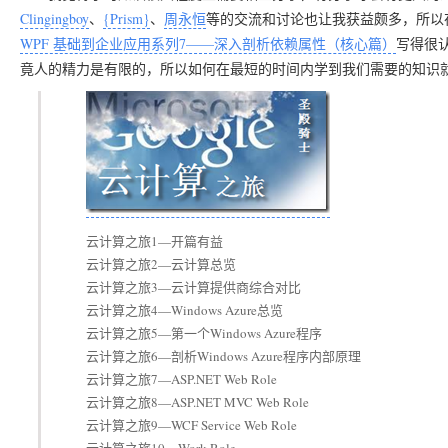
Clingingboy
、
{Prism}
、
周永恒
等的交流和讨论也让我获益颇多，所以
WPF 基础到企业应用系列7——深入剖析依赖属性（核心篇）
写得很
竟人的精力是有限的，所以如何在最短的时间内学到我们需要的知识
云计算之旅1—开篇有益
云计算之旅2—云计算总览
云计算之旅3—云计算提供商综合对比
云计算之旅4—Windows Azure总览
云计算之旅5—第一个Windows Azure程序
云计算之旅6—剖析Windows Azure程序内部原理
云计算之旅7—ASP.NET Web Role
云计算之旅8—ASP.NET MVC Web Role
云计算之旅9—WCF Service Web Role