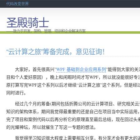
代码改变世界
圣殿骑士
——致力于开发，架构、管理、培训和企业解决方案
“云计算之旅”筹备完成，意见征询！
大家好，首先很高兴”
WPF 基础到企业应用系列
”能得到大家的
目和个人爱好原因），晚上和闲暇时间才写WPF，所以就没能很好专
原打算写完WPF这个系列以后才继续“云计算之旅”这个系列，但是
同时进行。
经过几个月的筹备(期间包括折腾公司的云计算项目、研究相关云计
知识的架构体系，期间我觉得最重要的还是自己在项目当中实际运用
完了项目和案例代码以后再分析它的原理直至最后总结，现在回过头来
的光耀神坛，所以就催生了写这一专题的想法。
我觉得学习知识很大程度上需要相互分享，有分享才会有更大的进