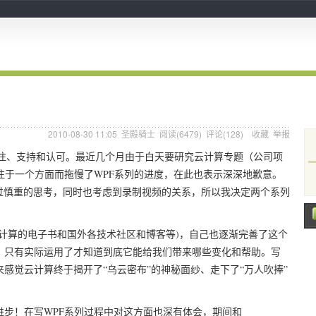
2010-08-30 11:05
圣殿骑士
阅读(
6479
) 评论(
128
)
收藏
举报
关注、支持和认可。最近几个月由于白天要研究云计算专题（公司项
注于一个方面而拖慢了WPF系列的进度，在此也表示深深地歉意。
经过慎重的思考，同时也考虑到录制视频的关系，所以我决定两个系列
算的电子书和国外各技术社区和博客等)，自己也逐渐完善了这个
，只有实际运用了才知道到底它能给我们带来哪些变化和帮助。写
感觉云计算终于揭开了“乌云密布”的神秘面纱、走下了“万人吹捧”
步！在写WPF系列过程中对这方面也深有体会，期间和