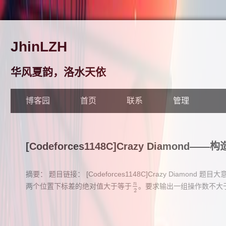
JhinLZH
华风夏韵，洛水天依
博客园
首页
联系
管理
[Codeforces1148C]Crazy Diamond——构
摘要： 题目链接： [Codeforces1148C]Crazy Diamond 题
n
两个位置下标差的绝对值大于等于
。要求输出一组操作数不大
n
2
2