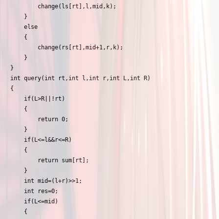
        change(ls[rt],l,mid,k);

    }

    else

    {

        change(rs[rt],mid+1,r,k);

    }

}

int query(int rt,int l,int r,int L,int R)

{

    if(L>R||!rt)

    {

        return 0;

    }

    if(L<=l&&r<=R)

    {

        return sum[rt];

    }

    int mid=(l+r)>>1;

    int res=0;

    if(L<=mid)

    {
