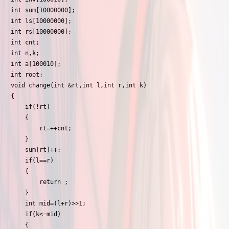
int sum[10000000];

int ls[10000000];

int rs[10000000];

int cnt;

int n,k;

int a[100010];

int root;

void change(int &rt,int l,int r,int k)

{

    if(!rt)

    {

        rt=++cnt;

    }

    sum[rt]++;

    if(l==r)

    {

        return ;

    }

    int mid=(l+r)>>1;

    if(k<=mid)

    {
