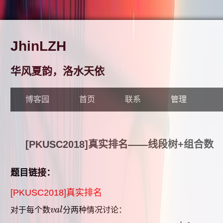
JhinLZH
华风夏韵，洛水天依
博客园
首页
联系
管理
[PKUSC2018]真实排名——线段树+组合数
题目链接：
[PKUSC2018]真实排名
对于每个数
v
a
l
分两种情况讨论：
v
a
l