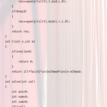
        res+=query(ls[rt],l,mid,L,R);

    }

    if(R>mid)

    {

        res+=query(rs[rt],mid+1,r,L,R);

    }

    return res;

}

int C(int n,int m)

{

    if(n<m||m<0)

    {

        return 0;

    }

    return 1ll*fac[n]*inv[m]%mod*inv[n-m]%mod;

}

int solve(int val)

{

    int ans=0;

    int num=0;

    int sum=0;

    if(!val)
