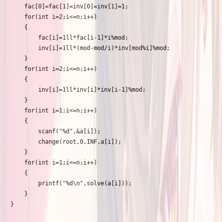
    fac[0]=fac[1]=inv[0]=inv[1]=1;

    for(int i=2;i<=n;i++)

    {

        fac[i]=1ll*fac[i-1]*i%mod;

        inv[i]=1ll*(mod-mod/i)*inv[mod%i]%mod;

    }

    for(int i=2;i<=n;i++)

    {

        inv[i]=1ll*inv[i]*inv[i-1]%mod;

    }

    for(int i=1;i<=n;i++)

    {

        scanf("%d",&a[i]);

        change(root,0,INF,a[i]);

    }

    for(int i=1;i<=n;i++)

    {

        printf("%d\n",solve(a[i]));

    }

}