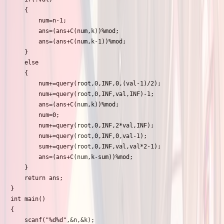
    {

        num=n-1;

        ans=(ans+C(num,k))%mod;

        ans=(ans+C(num,k-1))%mod;

    }

    else

    {

        num+=query(root,0,INF,0,(val-1)/2);

        num+=query(root,0,INF,val,INF)-1;

        ans=(ans+C(num,k))%mod;

        num=0;

        num+=query(root,0,INF,2*val,INF);

        num+=query(root,0,INF,0,val-1);

        sum+=query(root,0,INF,val,val*2-1);

        ans=(ans+C(num,k-sum))%mod;

    }

    return ans;

}

int main()

{

    scanf("%d%d",&n,&k);
