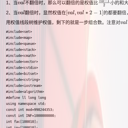
−
1
v
a
l
1、当
v
a
l
不翻倍时，那么可以翻倍的是权值比
小的和
v
a
l
v
a
l
−
1
2
2
[
,
∗
2
−
1
]
2、当
v
a
l
翻倍时，显然权值在
v
a
l
v
a
l
的都要翻倍
v
a
l
[
v
a
l
,
v
a
l
∗
2
−
1
]
用权值线段树维护权值，剩下的就是一步组合数。注意对
v
a
l
v
a
l
#include<set>

#include<map>

#include<queue>

#include<stack>

#include<cmath>

#include<vector>

#include<cstdio>

#include<bitset>

#include<cstring>

#include<iostream>

#include<algorithm>

#define ll long long

using namespace std;

const int mod=998244353;

const int INF=1000000000;

int fac[100010];

int inv[100010];
