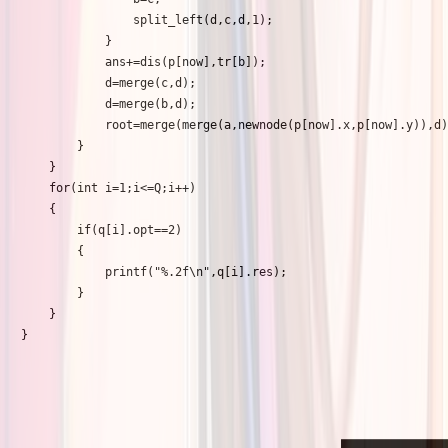
				split_left(d,c,d,1);

			}

			ans+=dis(p[now],tr[b]);

			d=merge(c,d);

			d=merge(b,d);

			root=merge(merge(a,newnode(p[now].x,p[now].y)),d);

		}

	}

	for(int i=1;i<=Q;i++)

	{

		if(q[i].opt==2)

		{

			printf("%.2f\n",q[i].res);

		}

	}

}