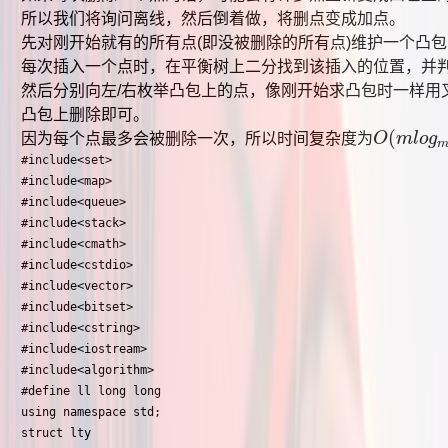
所以我们将询问离线，然后倒着做，将删点变成加点。
先对刚开始就有的所有点(即没被删除的所有点)维护一个凸
每次插入一个点时，在平衡树上二分找到该插入的位置，并判
然后分别向左/右枚举凸包上的点，像刚开始求凸包时一样用
凸包上删除即可。
(
因为每个点最多会被删除一次，所以时间复杂度为
O
m
l
o
g
O
(
m
l
o
g
m
+
#include<set>

#include<map>

#include<queue>

#include<stack>

#include<cmath>

#include<cstdio>

#include<vector>

#include<bitset>

#include<cstring>

#include<iostream>

#include<algorithm>

#define ll long long

using namespace std;

struct lty
