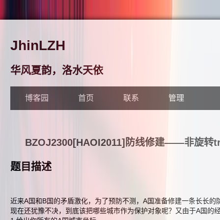
JhinLZH
华风夏韵，洛水天依
博客园
首页
联系
管理
BZOJ2300[HAOI2011]防线修建——非旋
题目描述
近来A国和B国的矛盾激化，为了预防不测，A国准备修建一条长长的
现在还犹豫不决，到底该把哪些城市作为保护对象呢？又由于A国的