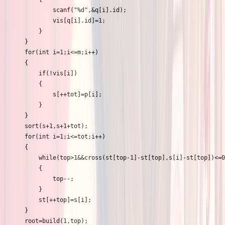
			scanf("%d",&q[i].id);

			vis[q[i].id]=1;

		}

	}

	for(int i=1;i<=m;i++)

	{

		if(!vis[i])

		{

			s[++tot]=p[i];

		}

	}

	sort(s+1,s+1+tot);

	for(int i=1;i<=tot;i++)

	{

		while(top>1&&cross(st[top-1]-st[top],s[i]-st[top])<=0)

		{

			top--;

		}

		st[++top]=s[i];

	}

	root=build(1,top);
