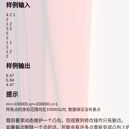
样例输入
4 2 1
2
1 2
3 2
5
2
1 1
2
1 2
2
样例输出
6.47
5.84
4.47
提示
m<=100000,q<=200000,n>1
所有点的坐标范围均在10000以内, 数据保证没有重点
题目要求动态维护一个凸包，但观察到修改操作只有删点。
如果每次删除一个点的话，可能会有许多点重新变成凸包上