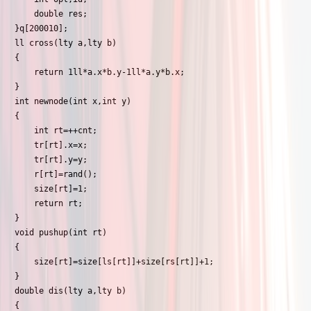
	double res;

}q[200010];

ll cross(lty a,lty b)

{

	return 1ll*a.x*b.y-1ll*a.y*b.x;

}

int newnode(int x,int y)

{

	int rt=++cnt;

	tr[rt].x=x;

	tr[rt].y=y;

	r[rt]=rand();

	size[rt]=1;

	return rt;

}

void pushup(int rt)

{

	size[rt]=size[ls[rt]]+size[rs[rt]]+1;

}

double dis(lty a,lty b)

{
