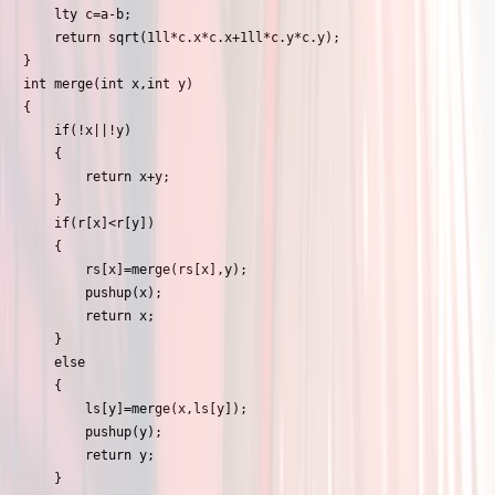
	lty c=a-b;

	return sqrt(1ll*c.x*c.x+1ll*c.y*c.y);

}

int merge(int x,int y)

{

	if(!x||!y)

	{

		return x+y;

	}

	if(r[x]<r[y])

	{

		rs[x]=merge(rs[x],y);

		pushup(x);

		return x;

	}

	else

	{

		ls[y]=merge(x,ls[y]);

		pushup(y);

		return y;

	}
