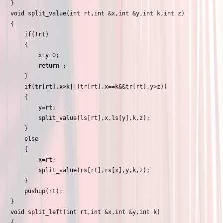
}

void split_value(int rt,int &x,int &y,int k,int z)

{

	if(!rt)

	{

		x=y=0;

		return ;

	}

	if(tr[rt].x>k||(tr[rt].x==k&&tr[rt].y>z))

	{

		y=rt;

		split_value(ls[rt],x,ls[y],k,z);

	}

	else

	{

		x=rt;

		split_value(rs[rt],rs[x],y,k,z);

	}

	pushup(rt);

}

void split_left(int rt,int &x,int &y,int k)

{
