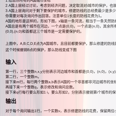
1.给出你所有的A国城市坐标
2.A国上层经过讨论，考虑到经济问题，决定取消对i城市的保护，也
3.A国上层询问对于剩下要保护的城市，修建防线的总经费最少是多少
你需要对每次询问作出回答。注意单位1长度的防线花费为1。
A国的地形是这样的，形如下图，x轴是一条河流，相当于一条天然防
A国总是有两个城市在河边，一个点是(0,0)，一个点是(n,0)，其余所
(0,0),(n,0)和首都这三个城市是一定需要保护的。
上图中，A,B,C,D,E点为A国城市，且目前都要保护，那么修建的防线
这个时候撤销B点的保护，那么防线变成下图
输入
第一行，三个整数n,x,y分别表示河边城市和首都是(0,0)，(n,0)，(x,y
第二行，一个整数m。
接下来m行，每行两个整数a,b表示A国的一个非首都非河边城市的坐标为
再接下来一个整数q，表示修改和询问总数。
接下来q行每行要么形如1 i，要么形如2，分别表示撤销第i个城市的
输出
对于每个询问输出1行，一个实数v，表示修建防线的花费，保留两位