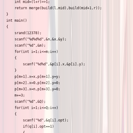
	int mid=(l+r)>>1;

	return merge(build(l,mid),build(mid+1,r));

}

int main()

{

	srand(12378);

	scanf("%d%d%d",&n,&x,&y);

	scanf("%d",&m);

	for(int i=1;i<=m;i++)

	{

		scanf("%d%d",&p[i].x,&p[i].y);

	}

	p[m+1].x=x,p[m+1].y=y;

	p[m+2].x=0,p[m+2].y=0;

	p[m+3].x=n,p[m+3].y=0;

	m+=3;

	scanf("%d",&Q);

	for(int i=1;i<=Q;i++)

	{

		scanf("%d",&q[i].opt);

		if(q[i].opt==1)

		{
