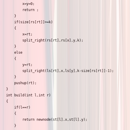
		x=y=0;

		return ;

	}

	if(size[rs[rt]]>=k)

	{

		x=rt;

		split_right(rs[rt],rs[x],y,k);

	}

	else

	{

		y=rt;

		split_right(ls[rt],x,ls[y],k-size[rs[rt]]-1);

	}

	pushup(rt);

}

int build(int l,int r)

{

	if(l==r)

	{

		return newnode(st[l].x,st[l].y);

	}
