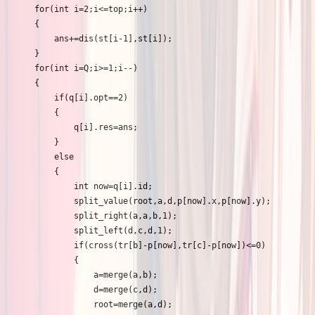
	for(int i=2;i<=top;i++)

	{

		ans+=dis(st[i-1],st[i]);

	}

	for(int i=Q;i>=1;i--)

	{

		if(q[i].opt==2)

		{

			q[i].res=ans;

		}

		else

		{

			int now=q[i].id;

			split_value(root,a,d,p[now].x,p[now].y);

			split_right(a,a,b,1);

			split_left(d,c,d,1);

			if(cross(tr[b]-p[now],tr[c]-p[now])<=0)

			{

				a=merge(a,b);

				d=merge(c,d);

				root=merge(a,d);
