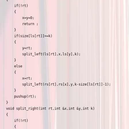
	if(!rt)

	{

		x=y=0;

		return ;

	}

	if(size[ls[rt]]>=k)

	{

		y=rt;

		split_left(ls[rt],x,ls[y],k);

	}

	else

	{

		x=rt;

		split_left(rs[rt],rs[x],y,k-size[ls[rt]]-1);

	}

	pushup(rt);

}

void split_right(int rt,int &x,int &y,int k)

{

	if(!rt)

	{
