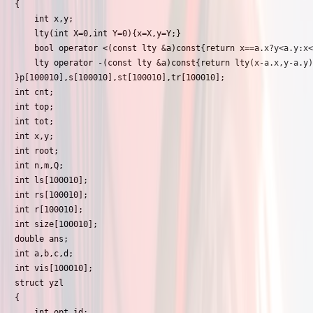
{

	int x,y;

	lty(int X=0,int Y=0){x=X,y=Y;}

	bool operator <(const lty &a)const{return x==a.x?y<a.y:x<a.x;}

	lty operator -(const lty &a)const{return lty(x-a.x,y-a.y);}

}p[100010],s[100010],st[100010],tr[100010];

int cnt;

int top;

int tot;

int x,y;

int root;

int n,m,Q;

int ls[100010];

int rs[100010];

int r[100010];

int size[100010];

double ans;

int a,b,c,d;

int vis[100010];

struct yzl

{

	int opt,id;
