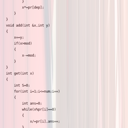
		}

		x*=pr[dep];

	}

}

void add(int &x,int y)

{

	x+=y;

	if(x>mod)

	{

		x-=mod;

	}

}

int get(int x)

{

	int S=0;

	for(int i=1;i<=num;i++)

	{

		int ans=0;

		while(x%pr[i]==0)

		{

			x/=pr[i],ans++;

		}
