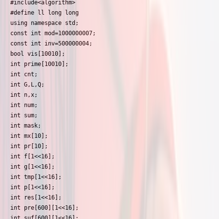
#include<algorithm>

#define ll long long

using namespace std;

const int mod=1000000007;

const int inv=500000004;

bool vis[10010];

int prime[10010];

int cnt;

int G,L,Q;

int n,x;

int num;

int sum;

int mask;

int mx[10];

int pr[10];

int f[1<<16];

int g[1<<16];

int tmp[1<<16];

int p[1<<16];

int res[1<<16];

int pre[600][1<<16];

int suf[600][1<<16];
