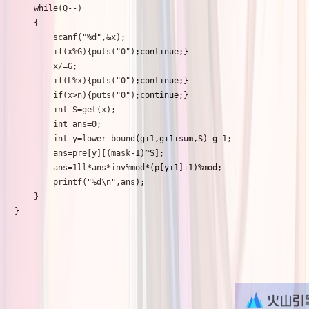
	while(Q--)

	{

		scanf("%d",&x);

		if(x%G){puts("0");continue;}

		x/=G;

		if(L%x){puts("0");continue;}

		if(x>n){puts("0");continue;}

		int S=get(x);

		int ans=0;

		int y=lower_bound(g+1,g+1+sum,S)-g-1;

		ans=pre[y][(mask-1)^S];

		ans=1ll*ans*inv%mod*(p[y+1]+1)%mod;

		printf("%d\n",ans);

	}

}