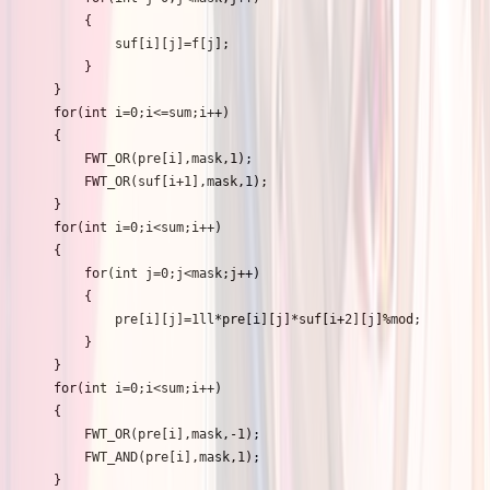
		{

			suf[i][j]=f[j];

		}

	}

	for(int i=0;i<=sum;i++)

	{

		FWT_OR(pre[i],mask,1);

		FWT_OR(suf[i+1],mask,1);

	}

	for(int i=0;i<sum;i++)

	{

		for(int j=0;j<mask;j++)

		{

			pre[i][j]=1ll*pre[i][j]*suf[i+2][j]%mod;

		}

	}

	for(int i=0;i<sum;i++)

	{

		FWT_OR(pre[i],mask,-1);

		FWT_AND(pre[i],mask,1);

	}
