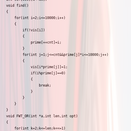
void find()

{

	for(int i=2;i<=10000;i++)

	{

		if(!vis[i])

		{

			prime[++cnt]=i;

		}

		for(int j=1;j<=cnt&&prime[j]*i<=10000;j++)

		{

			vis[i*prime[j]]=1;

			if(i%prime[j]==0)

			{

				break;

			}

		}

	}

}

void FWT_OR(int *a,int len,int opt)

{

	for(int k=2;k<=len;k<<=1)
