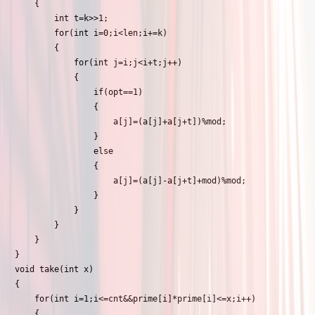
	{

		int t=k>>1;

		for(int i=0;i<len;i+=k)

		{

			for(int j=i;j<i+t;j++)

			{

				if(opt==1)

				{	

					a[j]=(a[j]+a[j+t])%mod;

				}

				else

				{	

					a[j]=(a[j]-a[j+t]+mod)%mod;

				}

			}

		}

	}

}

void take(int x)

{

	for(int i=1;i<=cnt&&prime[i]*prime[i]<=x;i++)

	{
