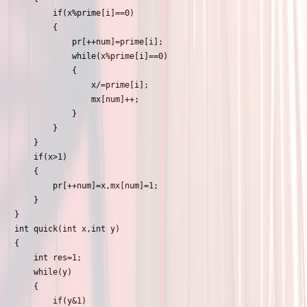
		if(x%prime[i]==0)

		{

			pr[++num]=prime[i];

			while(x%prime[i]==0)

			{

				x/=prime[i];

				mx[num]++;

			}

		}

	}

	if(x>1)

	{

		pr[++num]=x,mx[num]=1;

	}

}

int quick(int x,int y)

{

	int res=1;

	while(y)

	{

		if(y&1)
