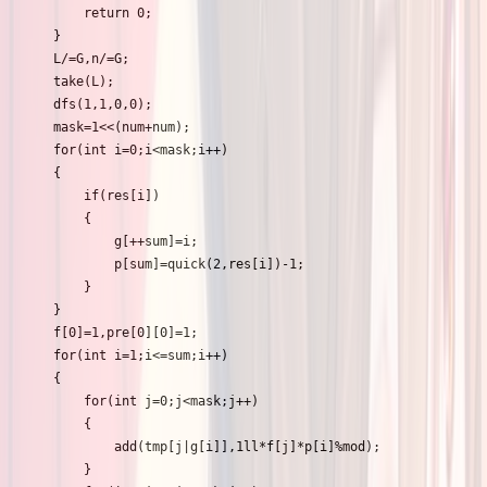
		return 0;

	}

	L/=G,n/=G;

	take(L);

	dfs(1,1,0,0);

	mask=1<<(num+num);

	for(int i=0;i<mask;i++)

	{

		if(res[i])

		{

			g[++sum]=i;

			p[sum]=quick(2,res[i])-1;

		}

	}

	f[0]=1,pre[0][0]=1;

	for(int i=1;i<=sum;i++)

	{

		for(int j=0;j<mask;j++)

		{

			add(tmp[j|g[i]],1ll*f[j]*p[i]%mod);

		}
