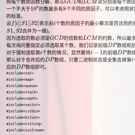
将每个数质因数分解，那么
G
C
D
和
L
C
M
就分别是每个质
G
C
D
L
C
M
8
10
8
一个不大于
的数最多有
个不同的质因子，可以考虑用状
10
8
8
的标准。
[
]
[
1
]
[
2
]
设
f
i
S
S
表示前
i
个数的质因子的最小幂次是否达到的
f
[
i
]
[
S
1
]
[
S
2
]
i
1
,
2
S
S
合并为一维)。
S
1
,
S
2
因为选取的数必须是
G
C
D
的倍数和
L
C
M
的约数，所以最
G
C
D
L
C
M
每次询问要指定必须选取某个数，我们记录前缀
D
P
数组和
D
P
−
1
对于强制选取第
i
个数的情况，显然要将
i
的前缀
D
P
数
i
i
−
1
D
P
那么对于合并后的
D
P
数组，只要二进制状态是全集去掉第
i
D
P
i
后的
D
P
数组即可。
D
P
#include<set>

#include<map>

#include<queue>

#include<stack>

#include<cmath>

#include<vector>

#include<cstdio>

#include<bitset>

#include<cstring>

#include<iostream>
