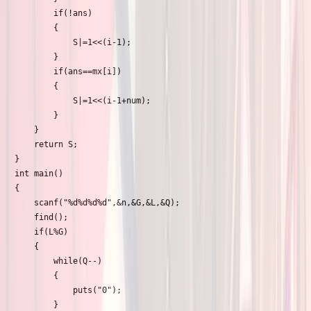
		if(!ans)

		{

			S|=1<<(i-1);

		}

		if(ans==mx[i])

		{

			S|=1<<(i-1+num);

		}

	}

	return S;

}

int main()

{

	scanf("%d%d%d%d",&n,&G,&L,&Q);

	find();

	if(L%G)

	{

		while(Q--)

		{

			puts("0");

		}
