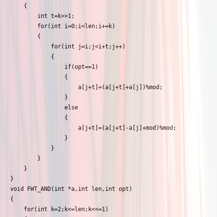
	{

		int t=k>>1;

		for(int i=0;i<len;i+=k)

		{

			for(int j=i;j<i+t;j++)

			{

				if(opt==1)

				{

					a[j+t]=(a[j+t]+a[j])%mod;

				}

				else

				{

					a[j+t]=(a[j+t]-a[j]+mod)%mod;

				}

			}

		}

	}

}

void FWT_AND(int *a,int len,int opt)

{

	for(int k=2;k<=len;k<<=1)
