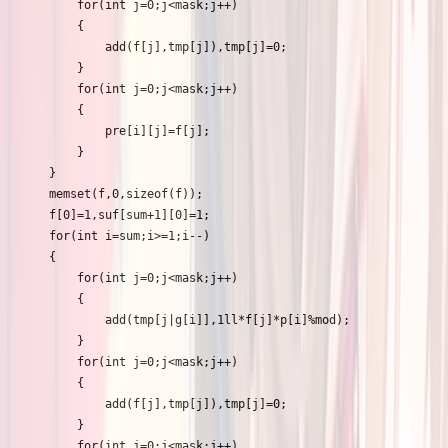
		for(int j=0;j<mask;j++)

		{

			add(f[j],tmp[j]),tmp[j]=0;

		}

		for(int j=0;j<mask;j++)

		{

			pre[i][j]=f[j];

		}

	}

	memset(f,0,sizeof(f));

	f[0]=1,suf[sum+1][0]=1;

	for(int i=sum;i>=1;i--)

	{

		for(int j=0;j<mask;j++)

		{

			add(tmp[j|g[i]],1ll*f[j]*p[i]%mod);

		}

		for(int j=0;j<mask;j++)

		{

			add(f[j],tmp[j]),tmp[j]=0;

		}

		for(int j=0;j<mask;j++)
