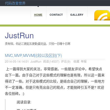
代码改变世界
HOME
CONTACT
GALLERY
JustRun
贵有恒，何必三更起五更勤;最无益，只怕一日曝十日寒
MVC, MVP, MVVM比较以及区别(下)
2014-05-14 14:01
JustRun
阅读(
14537
) 评论(
9
)
收藏
举报
上一篇得到大家的关注，非常感谢。一些朋友评论中，希望快点
出下一篇。由于自己对于这些模式的理解也是有限，所以这一篇来
得迟了一些。对于这些模式的比较，是结合自己的理解，一些地方
不一定准确，但是只有亮出自己的观点，才能抛砖引玉不是? 欢迎
各位拍砖。:)
阅读目录: