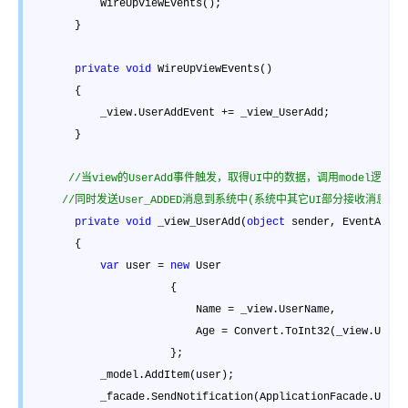
           WireUpViewEvents(); 

       }

private
void
 WireUpViewEvents() 

       { 

           _view.UserAddEvent 
+=
 _view_UserAdd; 

       }

//
当view的UserAdd事件触发，取得UI中的数据，调用model逻辑
//
同时发送User_ADDED消息到系统中(系统中其它UI部分接收消息，比如
private
void
 _view_UserAdd(
object
 sender, EventArgs e
       { 

var
 user = 
new
 User 

                      { 

                          Name 
=
 _view.UserName, 

                          Age 
=
 Convert.ToInt32(_view.UserAg
                      };

           _model.AddItem(user); 

           _facade.SendNotification(ApplicationFacade.USER_A