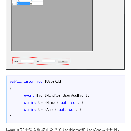
public
interface
 IUserAdd 

{ 

event
 EventHandler UserAddEvent;

string
 UserName { 
get
; 
set
; }

string
 UserAge { 
get
; 
set
; }

}
界面中的2个输入框被抽象成了UserName和UserAge两个属性。