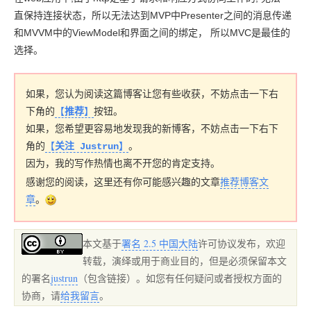
直保持连接状态，所以无法达到MVP中Presenter之间的消息传递
和MVVM中的ViewModel和界面之间的绑定， 所以MVC是最佳的
选择。
如果，您认为阅读这篇博客让您有些收获，不妨点击一下右
下角的
【
推荐
】
按钮。
如果，您希望更容易地发现我的新博客，不妨点击一下右下
角的
【
关注 Justrun
】
。
因为，我的写作热情也离不开您的肯定支持。
感谢您的阅读，这里还有你可能感兴趣的文章
推荐博客文
章
。
本文基于
署名 2.5 中国大陆
许可协议发布，欢迎
转载，演绎或用于商业目的，但是必须保留本文
的署名
justrun
（包含链接）。如您有任何疑问或者授权方面的
协商，请
给我留言
。