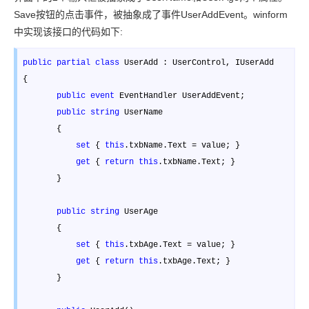
Save按钮的点击事件，被抽象成了事件UserAddEvent。winform
中实现该接口的代码如下:
public
partial
class
 UserAdd : UserControl, IUserAdd 

{ 

public
event
 EventHandler UserAddEvent; 

public
string
 UserName 

       { 

set
 { 
this
.txbName.Text =
 value; } 

get
 { 
return
this
.txbName.Text; } 

       }

public
string
 UserAge 

       { 

set
 { 
this
.txbAge.Text =
 value; } 

get
 { 
return
this
.txbAge.Text; } 

       }
