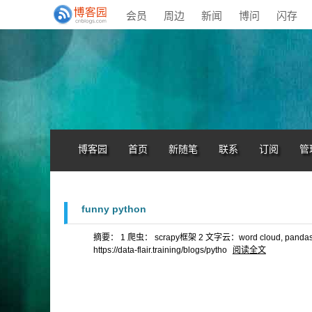
会员
周边
新闻
博问
闪存
博客园
首页
新随笔
联系
订阅
管
funny python
摘要： 1 爬虫： scrapy框架 2 文字云：word cloud, pandas, 
https://data-flair.training/blogs/pytho
阅读全文