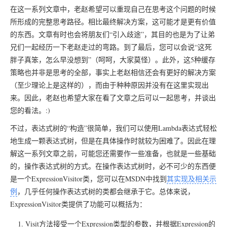
在这一系列文章中，老赵希望可以重现自己在思考这个问题的时候
所形成的完整思考路径。相比最终解决方案，这可能才是更有价值
的东西。文章有时也会将朋友们“引入歧途”，其目的也是为了让弟
兄们一起经历一下老赵走过的弯路。到了最后，您可以会说“这死
胖子真笨，怎么早没想到”（呵呵，大家莫怪）。此外，这5种缓存
策略也并非是思考的全部，事实上老赵相信还会有更好的解决方案
（至少理论上是这样的），而由于种种原因并没有在这里实现出
来。因此，老赵也希望大家在看了文章之后可以一起思考，并谈出
您的看法。:)
不过，表达式树的“构造”很简单，我们可以使用Lambda表达式轻松
地生成一颗表达式树，但是在具体操作时就较为困难了。因此在理
解这一系列文章之前，可能您还需要作一些准备，也就是一些基础
的，操作表达式树的方式。在操作表达式树时，必不可少的东西便
是一个ExpressionVisitor类，您可以在MSDN中找到
其实现及相关示
例
，几乎任何操作表达式树的类都会继承于它。总体来说，
ExpressionVisitor类提供了功能可以概括为：
Visit方法接受一个Expression类型的参数，并根据Expression的