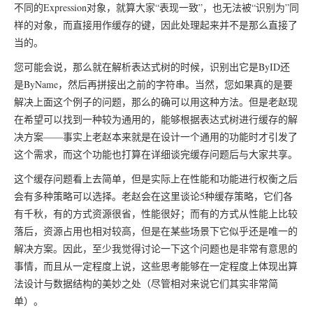
不同的Expression对象，就算大家“表现一致”，也无法被“识别为”同
样的对象，而直接用作缓存的键，因此处理起来并不是那么直接了
当的。
您可能会说，那么就在解析表达式树的时候，识别出它是ByID还
是ByName，然后再拼接出之前的字符串。当然，您如果真的是要
解决上面这个例子的问题，那么的确可以用这种方法。但是老赵现
在希望可以找到一种较为通用的，能够根据表达式树进行缓存的解
决方案——事实上老赵本来就是在设计一个通用的功能时才引发了
这个需求，而这个功能也打算在详细谈完缓存问题后与大家共享。
这个缓存问题看上去简单，但是实际上在性能和功能进行权衡之后
会有多种策略可以选择。老赵会在这里谈论5种缓存策略，它们各
有千秋，有的方式资源很省，性能很好；而有的方式从性能上比较
落后，资源占用也相对较高，但是在某些场景下它似乎还是唯一的
解决方案。因此，至少我觉得讨论一下这个问题也是非常有意思的
事情，而且从一定程度上说，这些思考能够在一定程度上体现出算
法设计与数据结构的美妙之处（尽管相对来说它们其实非常简
单）。