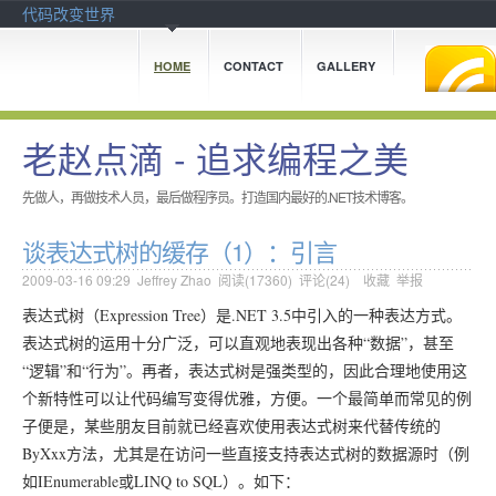
代码改变世界
HOME
CONTACT
GALLERY
老赵点滴 - 追求编程之美
先做人，再做技术人员，最后做程序员。打造国内最好的.NET技术博客。
谈表达式树的缓存（1）：引言
2009-03-16 09:29
Jeffrey Zhao
阅读(
17360
) 评论(
24
)
收藏
举报
表达式树（Expression Tree）是.NET 3.5中引入的一种表达方式。
表达式树的运用十分广泛，可以直观地表现出各种“数据”，甚至
“逻辑”和“行为”。再者，表达式树是强类型的，因此合理地使用这
个新特性可以让代码编写变得优雅，方便。一个最简单而常见的例
子便是，某些朋友目前就已经喜欢使用表达式树来代替传统的
ByXxx方法，尤其是在访问一些直接支持表达式树的数据源时（例
如IEnumerable或LINQ to SQL）。如下：