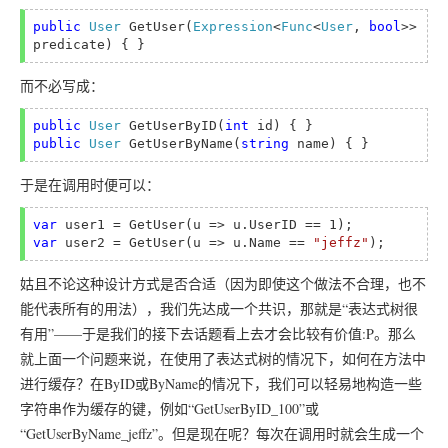
public 
User 
GetUser(
Expression
<
Func
<
User
, 
bool
>> 
而不必写成：
public 
User 
GetUserByID(
int 
public 
User 
GetUserByName(
string 
于是在调用时便可以：
var 
var 
user2 = GetUser(u => u.Name == 
"jeffz"
姑且不论这种设计方式是否合适（因为即使这个做法不合理，也不
能代表所有的用法），我们先达成一个共识，那就是“表达式树很
有用”——于是我们的接下去话题看上去才会比较有价值:P。那么
就上面一个问题来说，在使用了表达式树的情况下，如何在方法中
进行缓存？在ByID或ByName的情况下，我们可以轻易地构造一些
字符串作为缓存的键，例如“GetUserByID_100”或
“GetUserByName_jeffz”。但是现在呢？每次在调用时就会生成一个