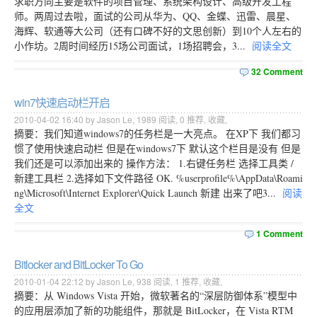
求职方向主要是软件的项目管理、系统架构设计、高级开发工程
师。两周过去啦，面试的公司从华为、QQ、金蝶、迅雷、晨星、
海辉、软通等大公司（还有口碑不好的文思创新）到10个人左右的
小作坊。2周时间经历15场公司面试，1场招聘会，3...
阅读全文
32 Comment
win7快速启动栏开启
2010-04-02 16:40 by Jason Le,
1989
阅读,
0
推荐,
收藏
,
摘要：我们知道windows7的任务栏是一大亮点。 在XP下 我们都习
惯了使用快速启动栏 但是在windows7下 默认这个栏目是没有 但是
我们还是可以添加出来的 操作方法： 1.右键任务栏 选择工具类 /
新建工具栏 2.选择如下文件路径 OK. %userprofile%\AppData\Roami
ng\Microsoft\Internet Explorer\Quick Launch 新建 出来了吧3...
阅读
全文
1 Comment
Bitlocker and BitLocker To Go
2010-01-04 22:12 by Jason Le,
938
阅读,
1
推荐,
收藏
,
摘要：从 Windows Vista 开始，微软著名的“深层防御体系”模型中
的应用层添加了新的功能组件，那就是 BitLocker，在 Vista RTM