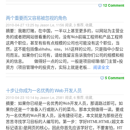
12 Comment
两个重要而又容易被忽视的角色
2010-04-27 13:25 by Jason Le,
1156
阅读,
3
推荐,
收藏
,
摘要：我敢打赌，在中国，一半以上甚至更多的，以网站为主营业
务的或者把网站很看重的公司，没有Web前端工程师和产品工程师
这两个职位，甚至有些有点规模的公司也可能没有这个职位，当
然，这不能包括像alibaba，sina，163这样的公司，只是指中小型公
司而言。如果你们公司有，请给我留言告诉我你们公司的规模和相
关的信息。 做得好一点的公司，一般是项目经理/部门主管+投
资方（项目管理中的投资方，实际上就是老板...
阅读全文
5 Comment
十步让你成为一名优秀的 Web 开发人员
2010-04-23 10:14 by Jason Le,
2581
阅读,
6
推荐,
收藏
,
摘要：如果你已经是一名优秀的Web开发人员，那请路过即可。如
果你还是一个准备入行或刚入行的菜鸟，那本文倒值得一读。要成
为一名优秀的Web开发人员，没有捷径可走，本文就是为那些还在
苦苦寻找学习目标的人编写的。第一步：学好HTMLHTML(超文本
标记语言)是网页的核心，因此你首先应该学好它，不要害怕，HT