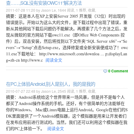
查……,SQL没有安装OWC11”解决方法
2011-07-28 11:20 by Jason Le,
1644
阅读,
1
推荐,
收藏
,
摘要：这是本人在XP上安装Server 2005 开发版（32位）时出现的
错误提示。开始以为这么大的文件，是下载过程中出现了错误，重
新从其他网站下载后问题仍不能解决。再摸索了几个方法之后，发
现从微软的官方网站下载owc11.exe（即Office Web Components 控
件）后，双击安装，然后将找到以下文件夹“SQL Server x86”→“Se
rvers”→“Setup”点击Setup.exe，选择修复或全新安装便成功了！owc
11.exe下载地址： http://www.microsoft.com/downloa ... p;displayLan
g=zh-cn http://www.c
阅读全文
0 Comment
在PC上体验Android,别人是别人，我的是我的
2010-07-27 22:48 by Jason Le,
2545
阅读,
1
推荐,
收藏
,
摘要：Android系统给这个世界带来一场风暴，但是并不是每个人
都买了Android操作系统的手机。还好，有个很简单的方法能够在
你的Windows、 Mac或Linux电脑上运行Android。Google在他们的S
DK里面提供了一个Android模拟器，这个模拟器是用来让开发者们
在发布应用前进行测试的。当然，我们还可以利用这个模拟器在我
们的PC上体验一下。
阅读全文