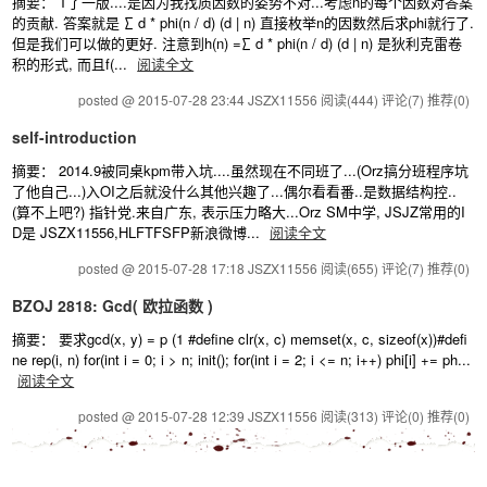
摘要： T了一版....是因为我找质因数的姿势不对...考虑n的每个因数对答案
的贡献. 答案就是 ∑ d * phi(n / d) (d | n) 直接枚举n的因数然后求phi就行了.
但是我们可以做的更好. 注意到h(n) =∑ d * phi(n / d) (d | n) 是狄利克雷卷
积的形式, 而且f(...
阅读全文
posted @ 2015-07-28 23:44 JSZX11556
阅读(444)
评论(7)
推荐(0)
self-introduction
摘要： 2014.9被同桌kpm带入坑....虽然现在不同班了...(Orz搞分班程序坑
了他自己...)入OI之后就没什么其他兴趣了...偶尔看看番..是数据结构控..
(算不上吧?) 指针党.来自广东, 表示压力略大...Orz SM中学, JSJZ常用的I
D是 JSZX11556,HLFTFSFP新浪微博...
阅读全文
posted @ 2015-07-28 17:18 JSZX11556
阅读(655)
评论(7)
推荐(0)
BZOJ 2818: Gcd( 欧拉函数 )
摘要： 要求gcd(x, y) = p (1 #define clr(x, c) memset(x, c, sizeof(x))#defi
ne rep(i, n) for(int i = 0; i > n; init(); for(int i = 2; i <= n; i++) phi[i] += ph...
阅读全文
posted @ 2015-07-28 12:39 JSZX11556
阅读(313)
评论(0)
推荐(0)