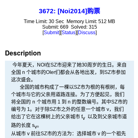
3672: [Noi2014]购票
Time Limit:
30 Sec
Memory Limit:
512 MB
Submit:
669
Solved:
315
[
Submit
][
Status
][
Discuss
]
Description
今年夏天，NOI在SZ市迎来了她30周岁的生日。来自
全国 n 个城市的OIer们都会从各地出发，到SZ市参加
这次盛会。
全国的城市构成了一棵以SZ市为根的有根树，每
个城市与它的父亲用道路连接。为了方便起见，我们
将全国的
n
个城市用 1 到 n 的整数编号。其中SZ市的
编号为 1。对于除SZ市之外的任意一个城市
v
，我们
给出了它在这棵树上的父亲城市 f
以及到父亲城市道
v
路的长度 s
。
v
从城市 v 前往SZ市的方法为：选择城市 v 的一个祖先