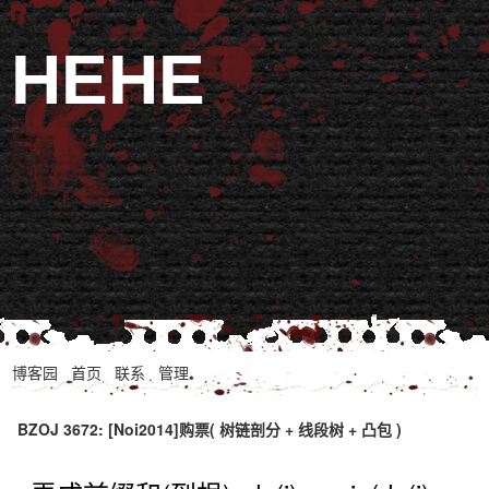
HEHE
博客园
首页
联系
管理
BZOJ 3672: [Noi2014]购票( 树链剖分 + 线段树 + 凸包 )