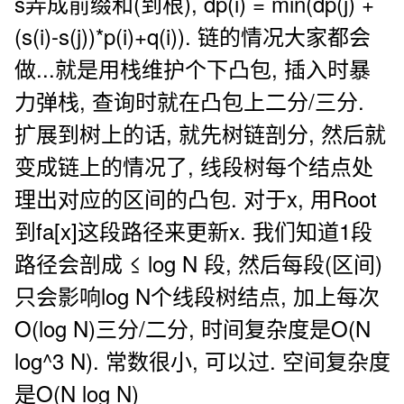
s弄成前缀和(到根), dp(i) = min(dp(j) +
(s(i)-s(j))*p(i)+q(i)). 链的情况大家都会
做...就是用栈维护个下凸包, 插入时暴
力弹栈, 查询时就在凸包上二分/三分.
扩展到树上的话, 就先树链剖分, 然后就
变成链上的情况了, 线段树每个结点处
理出对应的区间的凸包. 对于x, 用Root
到fa[x]这段路径来更新x. 我们知道1段
路径会剖成 ≤ log N 段, 然后每段(区间)
只会影响log N个线段树结点, 加上每次
O(log N)三分/二分, 时间复杂度是O(N
log^3 N). 常数很小, 可以过. 空间复杂度
是O(N log N)