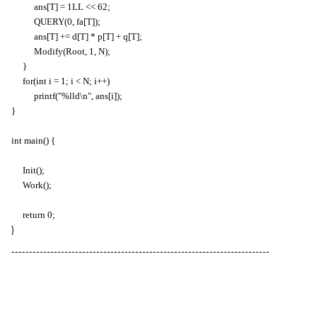
ans[T] = 1LL << 62;
QUERY(0, fa[T]);
ans[T] += d[T] * p[T] + q[T];
Modify(Root, 1, N);
}
for(int i = 1; i < N; i++)
printf("%lld\n", ans[i]);
}
int main() {
Init();
Work();
return 0;
}
-------------------------------------------------------------------------