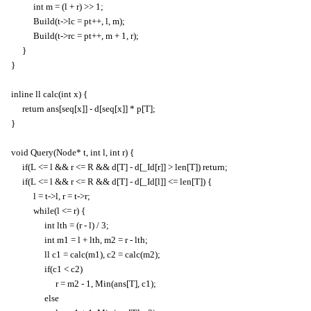
int m = (l + r) >> 1;
Build(t->lc = pt++, l, m);
Build(t->rc = pt++, m + 1, r);
}
}
inline ll calc(int x) {
return ans[seq[x]] - d[seq[x]] * p[T];
}
void Query(Node* t, int l, int r) {
if(L <= l && r <= R && d[T] - d[_Id[r]] > len[T]) return;
if(L <= l && r <= R && d[T] - d[_Id[l]] <= len[T]) {
l = t->l, r = t->r;
while(l <= r) {
int lth = (r - l) / 3;
int m1 = l + lth, m2 = r - lth;
ll c1 = calc(m1), c2 = calc(m2);
if(c1 < c2)
r = m2 - 1, Min(ans[T], c1);
else