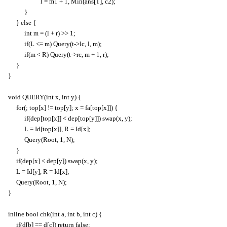
l = m1 + 1, Min(ans[T], c2);
}
} else {
int m = (l + r) >> 1;
if(L <= m) Query(t->lc, l, m);
if(m < R) Query(t->rc, m + 1, r);
}
}
void QUERY(int x, int y) {
for(; top[x] != top[y]; x = fa[top[x]]) {
if(dep[top[x]] < dep[top[y]]) swap(x, y);
L = Id[top[x]], R = Id[x];
Query(Root, 1, N);
}
if(dep[x] < dep[y]) swap(x, y);
L = Id[y], R = Id[x];
Query(Root, 1, N);
}
inline bool chk(int a, int b, int c) {
if(d[b] == d[c]) return false;