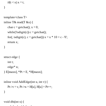
if(t < x) x = t;
}
template<class T>
inline T& read(T &x) {
char c = getchar(); x = 0;
while(!isdigit(c)) c = getchar();
for(; isdigit(c); c = getchar()) x = x * 10 + c - '0';
return x;
}
struct edge {
int t;
edge* n;
} E[maxn], *Pt = E, *H[maxn];
inline void AddEdge(int u, int v) {
Pt->t = v, Pt->n = H[u], H[u] = Pt++;
}
void dfs(int x) {