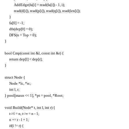
AddEdge(fa[i] = read(fa[i]) - 1, i);
read(d[i]), read(p[i]), read(q[i]), read(len[i]);
}
fa[0] = -1;
dfs(dep[0] = 0);
DFS(n = Top = 0);
}
bool Cmp(const int &l, const int &r) {
return dep[l] < dep[r];
}
struct Node {
Node *lc, *rc;
int l, r;
} pool[maxn << 1], *pt = pool, *Root;
void Build(Node* t, int l, int r) {
t->l = n, t->r = n - 1;
n += r - l + 1;
if(l != r) {