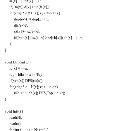
sz[x] = 1, ch[x] = -1;
if(~fa[x]) d[x] += d[fa[x]];
for(edge* e = H[x]; e; e = e->n) {
dep[e->t] = dep[x] + 1;
dfs(e->t);
sz[x] += sz[e->t];
if(!~ch[x] || sz[e->t] > sz[ch[x]]) ch[x] = e->t;
}
}
void DFS(int x) {
Id[x] = ++n;
top[_Id[n] = x] = Top;
if(~ch[x]) DFS(ch[x]);
for(edge* e = H[x]; e; e = e->n)
if(e->t != ch[x]) DFS(Top = e->t);
}
void Init() {
read(N);
read(n);
for(int i = 1; i < N; i++) {