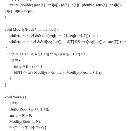
return (double) (ans[b] - ans[a]) / (d[b] - d[a]) - (double) (ans[c] - ans[b]) /
(d[c] - d[b]) > eps;
}
void Modify(Node* t, int l, int r) {
while(t->r > t->l && chk(seq[t->r - 1], seq[t->r], T)) t->r--;
while(t->r >= t->l && d[seq[t->r]] == d[T] && ans[seq[t->r]] >= ans[T]) t->r-
-;
if(t->r < t->l || d[seq[t->r]] != d[T]) seq[++t->r] = T;
if(l != r) {
int m = (l + r) >> 1;
Id[T] <= m ? Modify(t->lc, l, m) : Modify(t->rc, m + 1, r);
}
}
void Work() {
n = 0;
Build(Root = pt++, 1, N);
ans[T = 0] = 0;
Modify(Root, 1, N);
for(T = 1; T < N; T++) {