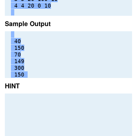
 4 4 20 0 10
Sample Output
 40
 150
 70
 149
 300
 150 
HINT