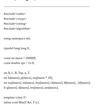
-------------------------------------------------------------------------
#include<cstdio>
#include<cctype>
#include<cstring>
#include<algorithm>
using namespace std;
typedef long long ll;
const int maxn = 200009;
const double eps = 1e-9;
int N, L, R, Top, n, T;
int fa[maxn], p[maxn], seq[maxn * 20];
int top[maxn], sz[maxn], dep[maxn], ch[maxn], Id[maxn], _Id[maxn];
ll q[maxn], d[maxn], len[maxn], ans[maxn];
template<class T>
inline void Min(T &x, T t) {