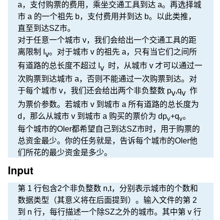
a，支付购票的费用，乘坐交通工具到达 a。再选择城
市 a 的一个祖先 b，支付费用并到达 b。以此类推，
直至到达SZ市。
对于任意一个城市 v，我们会给出一个交通工具的距
离限制 l
。对于城市 v 的祖先 a，只有当它们之间所
v
有道路的总长度不超过 l
时，从城市 v 才可以通过一
v
次购票到达城市 a，否则不能通过一次购票到达。对
于每个城市 v，我们还会给出两个非负整数 p
,q
作
v
v
为票价参数。若城市 v 到城市 a 所有道路的总长度为
d，那么从城市 v 到城市 a 购买的票价为 dp
+q
。
v
v
每个城市的OIer都希望自己到达SZ市时，用于购票的
总资金最少。你的任务就是，告诉每个城市的OIer他
们所花的最少资金是多少。
Input
第 1 行包含2个非负整数 n,t，分别表示城市的个数和
数据类型（其意义将在后面提到）。输入文件的第 2
到 n 行，每行描述一个除SZ之外的城市。其中第 v 行