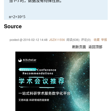
当 t=3 时，数据没有特殊性质。
n=2×10^5
Source
posted @
2016-02-12 14:48
JSZX11556
阅读(
636
) 评论(
0
)
收藏
举报
刷新页面
返回顶部