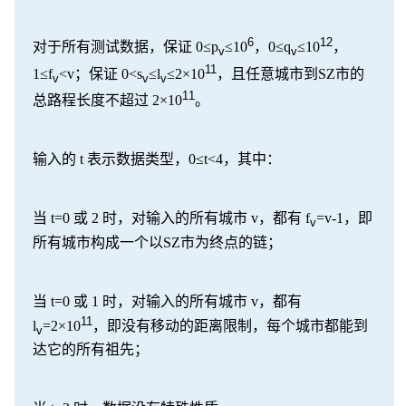
6
12
对于所有测试数据，保证 0≤p
≤10
，0≤q
≤10
，
v
v
11
1≤f
<v；保证 0<s
≤l
≤2×10
，且任意城市到SZ市的
v
v
v
11
总路程长度不超过 2×10
。
输入的 t 表示数据类型，0≤t<4，其中：
当 t=0 或 2 时，对输入的所有城市 v，都有 f
=v-1，即
v
所有城市构成一个以SZ市为终点的链；
当 t=0 或 1 时，对输入的所有城市 v，都有
11
l
=2×10
，即没有移动的距离限制，每个城市都能到
v
达它的所有祖先；