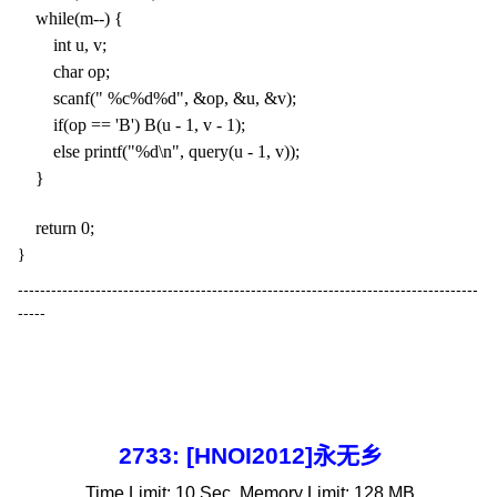
while(m--) {
int u, v;
char op;
scanf(" %c%d%d", &op, &u, &v);
if(op == 'B') B(u - 1, v - 1);
else printf("%d\n", query(u - 1, v));
}
return 0;
}
-----------------------------------------------------------------------------------
-----
2733: [HNOI2012]永无乡
Time Limit:
10 Sec
Memory Limit:
128 MB