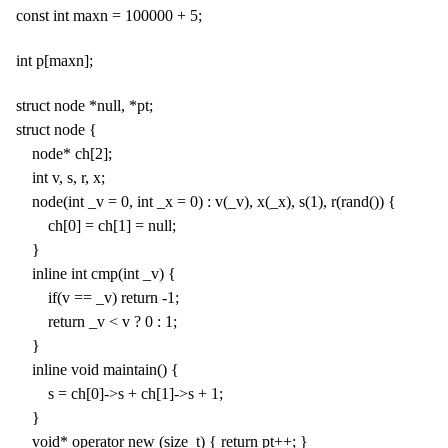
const int maxn = 100000 + 5;
int p[maxn];
struct node *null, *pt;
struct node {
node* ch[2];
int v, s, r, x;
node(int _v = 0, int _x = 0) : v(_v), x(_x), s(1), r(rand()) {
ch[0] = ch[1] = null;
}
inline int cmp(int _v) {
if(v == _v) return -1;
return _v < v ? 0 : 1;
}
inline void maintain() {
s = ch[0]->s + ch[1]->s + 1;
}
void* operator new (size_t) { return pt++; }