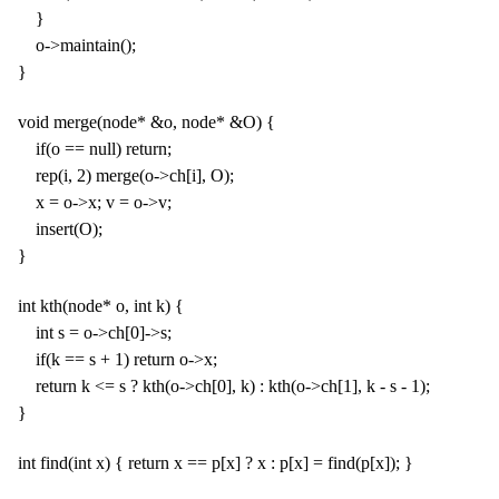
}
o->maintain();
}
void merge(node* &o, node* &O) {
if(o == null) return;
rep(i, 2) merge(o->ch[i], O);
x = o->x; v = o->v;
insert(O);
}
int kth(node* o, int k) {
int s = o->ch[0]->s;
if(k == s + 1) return o->x;
return k <= s ? kth(o->ch[0], k) : kth(o->ch[1], k - s - 1);
}
int find(int x) { return x == p[x] ? x : p[x] = find(p[x]); }