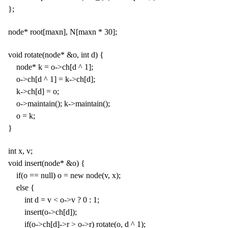
};
node* root[maxn], N[maxn * 30];
void rotate(node* &o, int d) {
node* k = o->ch[d ^ 1];
o->ch[d ^ 1] = k->ch[d];
k->ch[d] = o;
o->maintain(); k->maintain();
o = k;
}
int x, v;
void insert(node* &o) {
if(o == null) o = new node(v, x);
else {
int d = v < o->v ? 0 : 1;
insert(o->ch[d]);
if(o->ch[d]->r > o->r) rotate(o, d ^ 1);