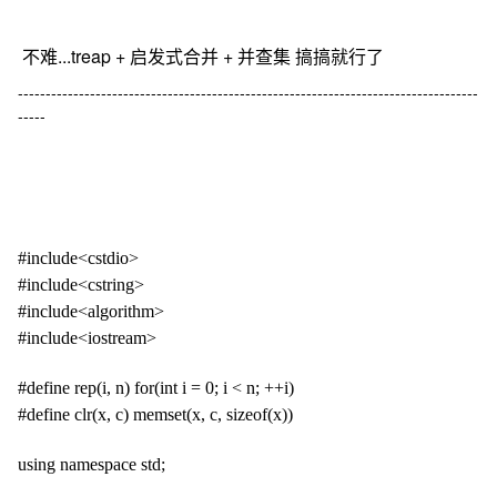
不难...
treap + 启发式合并 + 并查集 搞搞就行了
-----------------------------------------------------------------------------------
-----
#include<cstdio>
#include<cstring>
#include<algorithm>
#include<iostream>
#define rep(i, n) for(int i = 0; i < n; ++i)
#define clr(x, c) memset(x, c, sizeof(x))
using namespace std;