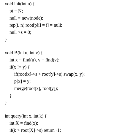
void init(int n) {
pt = N;
null = new(node);
rep(i, n) root[p[i] = i] = null;
null->s = 0;
}
void B(int u, int v) {
int x = find(u), y = find(v);
if(x != y) {
if(root[x]->s > root[y]->s) swap(x, y);
p[x] = y;
merge(root[x], root[y]);
}
}
int query(int x, int k) {
int X = find(x);
if(k > root[X]->s) return -1;