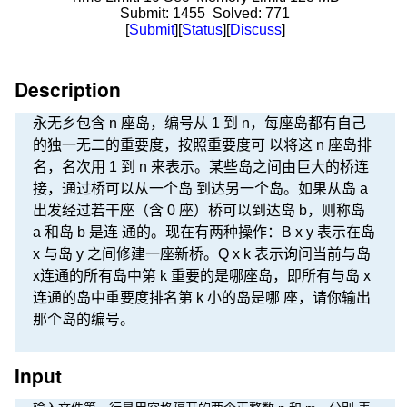
Submit:
1455
Solved:
771
[
Submit
][
Status
][
Discuss
]
Description
永无乡包含 n 座岛，编号从 1 到 n，每座岛都有自己
的独一无二的重要度，按照重要度可 以将这 n 座岛排
名，名次用 1 到 n 来表示。某些岛之间由巨大的桥连
接，通过桥可以从一个岛 到达另一个岛。如果从岛 a
出发经过若干座（含 0 座）桥可以到达岛 b，则称岛
a 和岛 b 是连 通的。现在有两种操作：B x y 表示在岛
x 与岛 y 之间修建一座新桥。Q x k 表示询问当前与岛
x连通的所有岛中第 k 重要的是哪座岛，即所有与岛 x
连通的岛中重要度排名第 k 小的岛是哪 座，请你输出
那个岛的编号。
Input