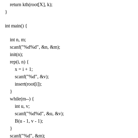
return kth(root[X], k);
}
int main() {
int n, m;
scanf("%d%d", &n, &m);
init(n);
rep(i, n) {
x = i + 1;
scanf("%d", &v);
insert(root[i]);
}
while(m--) {
int u, v;
scanf("%d%d", &u, &v);
B(u - 1, v - 1);
}
scanf("%d", &m);