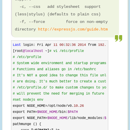
-c, --css add stylesheet support
(less|stylus) (defaults to plain css)
-f, --force force on non-empty
directory
http://expressjs.com/guide.htm
Last
 login: Fri Apr 
11
00
:
32
:
36
2014
 from 
192.168
.
0.104
[root
@localhost
 ~]
#
 vi /etc/profile 

# /etc/profile 

# System wide environment and startup programs, for login 
# Functions and aliases go in /etc/bashrc 

# It's NOT a good idea to change this file unless you know
# are doing. It's much better to create a custom.sh shell 
# /etc/profile.d/ to make custom changes to your environme
# will prevent the need for merging in future updates. 

#set nodejs env 
export NODE_HOME=/opt/node/v0.
10.26
export PATH
=
$NODE_HOME
/bin:
$PATH
export NODE_PATH
=
$NODE_HOME
/lib/node_modules:
$PATH
pathmunge () { 
