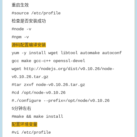
重启生效
#source /etc/profile
检查是否安装成功
#node -v
#npm -v
源码配置编译安装
yum -y install wget libtool automake autoconf
gcc make gcc-c++ openssl-devel
wget http://nodejs.org/dist/v0.10.26/node-
v0.10.26.tar.gz
#tar zxvf node-v0.10.26.tar.gz
#cd /opt/node-v0.10.26
#./configure --prefix=/opt/node/v0.10.26
5分钟左右
#make && make install
配置环境变量
#vi /etc/profile