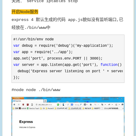
关闭： service iptables stop
开启Node服务
express 4 默认生成的代码 app.js貌似没有监听端口,已
经放在./bin/www中
var
 debug = require('debug')('my-application'
var
 app = require('../app'
);

app.set(
'port', process.env.PORT || 3000
var
 server = app.listen(app.get('port'), 
function
() {

  debug(
'Express server listening on port ' +
 server.addre
});
#node node ./bin/www