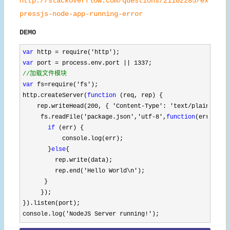
http://stackoverflow.com/questions/21102285/ex
pressjs-node-app-running-error
DEMO
var
 http = require('http'
var
 port = process.env.port || 1337
//
加载文件模块
var
 fs=require('fs'
); 

http.createServer(
function
 (req, rep) {

    rep.writeHead(
200, { 'Content-Type': 'text/plain'
 });

     fs.readFile(
'package.json','utf-8',
function
(err,data)
if
 (err) {

           console.log(err);

       }
else
{  

         rep.write(data);

         rep.end(
'Hello World\n'
);

      }

     });

}).listen(port);

console.log(
'NodeJS Server running!');