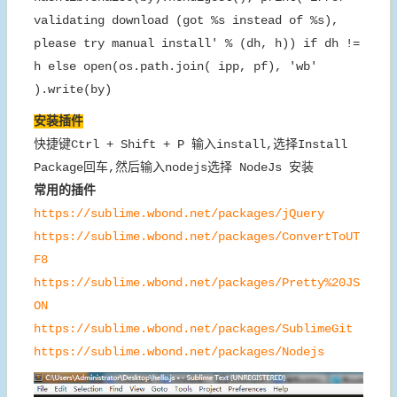
validating download (got %s instead of %s),
please try manual install' % (dh, h)) if dh !=
h else open(os.path.join( ipp, pf), 'wb'
).write(by)
安装插件
快捷键Ctrl + Shift + P 输入install,选择Install
Package回车,然后输入nodejs选择 NodeJs 安装
常用的插件
https://sublime.wbond.net/packages/jQuery
https://sublime.wbond.net/packages/ConvertToUT
F8
https://sublime.wbond.net/packages/Pretty%20JS
ON
https://sublime.wbond.net/packages/SublimeGit
https://sublime.wbond.net/packages/Nodejs