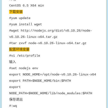
CentOS 6.5 X64 min
下载安装
#yum update
#yum install wget
#wget http://nodejs.org/dist/v0.10.26/node-
v0.10.26-linux-x64.tar.gz
#tar zxvf node-v0.10.26-linux-x64.tar.gz
配置环境变量
#vi /etc/profile
输入
#set nodejs env
export NODE_HOME=/opt/node-v0.10.26-linux-x64
export PATH=$NODE_HOME/bin:$PATH
export
NODE_PATH=$NODE_HOME/lib/node_modules:$PATH
保存退出
#:wq