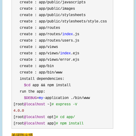
   create 
: app/public/
javascripts 

   create 
: app/public/
images 

   create 
: app/public/
stylesheets 

   create 
: app/public/stylesheets/style.
css 

   create 
: app/
routes 

   create 
: app/routes/
index
.
js 

   create 
: app/routes/users.
js 

   create 
: app/
views 

   create 
: app/views/
index
.
ejs 

   create 
: app/views/error.
ejs 

   create 
: app/
bin 

   create 
: app/bin/
www 

   install dependencies
: 

$cd
 app &&
 npm install 

   run the app
: 

$DEBUG
=
my
-application ./bin/
www 

[root
@localhost
 ~]
#
 express -V 
4.0
.
0
[root
@localhost
 opt]
#
 cd app/ 
[root
@localhost
 app]
#
 npm install
关闭防火墙