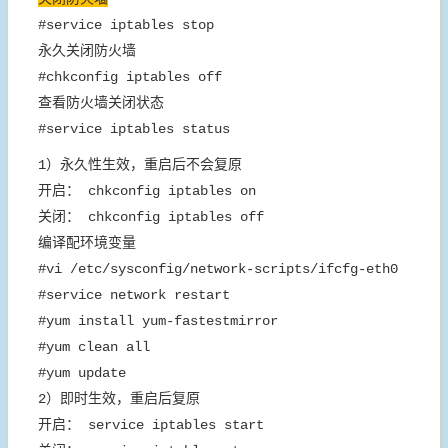
#service iptables stop
永久关闭防火墙
#chkconfig iptables off
查看防火墙关闭状态
#service iptables status
1）永久性生效，重启后不会复原
开启： chkconfig iptables on
关闭： chkconfig iptables off
编译配环境变量
#vi /etc/sysconfig/network-scripts/ifcfg-eth0
#service network restart
#yum install yum-fastestmirror
#yum clean all
#yum update
2）即时生效，重启后复原
开启： service iptables start