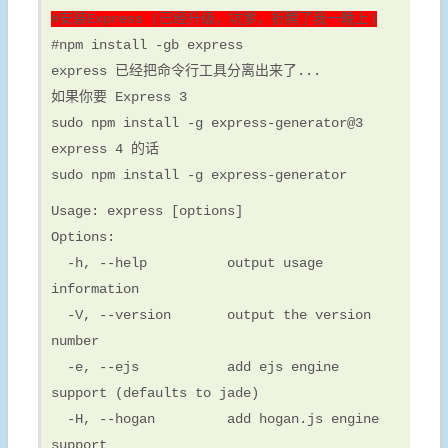
#安装Express (已经升级，坑爹，折腾了我一晚上)
#npm install -gb express
express 已经把命令行工具分离出来了...
如果你要 Express 3
sudo npm install -g express-generator@3
express 4 的话
sudo npm install -g express-generator
Usage: express [options]
Options:
-h, --help output usage
information
-V, --version output the version
number
-e, --ejs add ejs engine
support (defaults to jade)
-H, --hogan add hogan.js engine
support