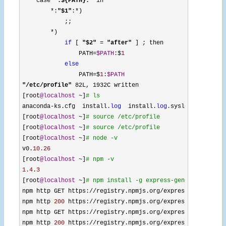
    case 
"
:${PATH}:
"
 in 

*:
"
$1
"
:*
) 

            ;; 

*
) 

if
 [ 
"
$2
"
 = 
"
after
"
 ] ; then 

                PATH
=
$PATH
:$
1
else
                PATH
=$
1
:
$PATH
"
/etc/profile
"
 82L,
 1932C written 

[root
@localhost
 ~]
#
 ls 
anaconda-ks.cfg  install.
log
  install.
log
.
syslog 

[root
@localhost
 ~]
#
 source /etc/profile 
[root
@localhost
 ~]
#
 source /etc/profile 
[root
@localhost
 ~]
#
 node -v 
v0.
10.26
[root
@localhost
 ~]
#
 npm -v 
1.4
.
3
[root
@localhost
 ~]
#
 npm install -g express-generator 
npm http GET https://registry.npmjs.org/express-
generator 
npm http 
200
 https://registry.npmjs.org/express-
generator 
npm http GET https
://registry.npmjs.org/express-generator
npm http 
200
 https://registry.npmjs.org/express-generator