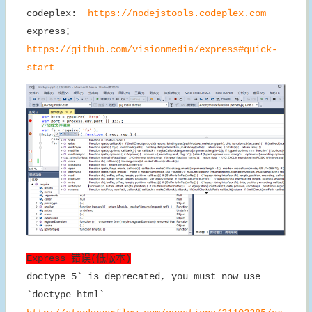
codeplex:
https://nodejstools.codeplex.com
express：
https://github.com/visionmedia/express#quick-
start
Express 错误(低版本)
doctype 5` is deprecated, you must now use
`doctype html`