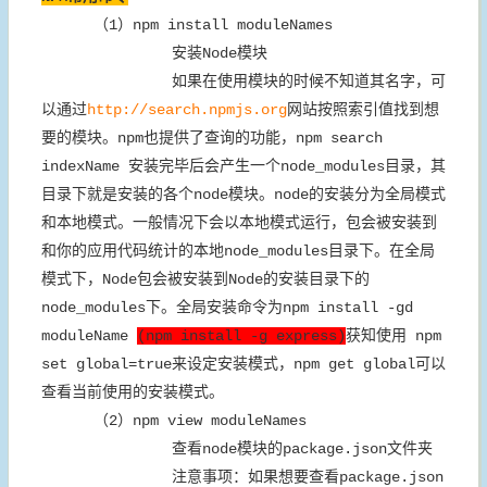
（1）npm install moduleNames
安装Node模块
如果在使用模块的时候不知道其名字，可
以通过
http://search.npmjs.org
网站按照索引值找到想
要的模块。npm也提供了查询的功能，npm search
indexName 安装完毕后会产生一个node_modules目录，其
目录下就是安装的各个node模块。node的安装分为全局模式
和本地模式。一般情况下会以本地模式运行，包会被安装到
和你的应用代码统计的本地node_modules目录下。在全局
模式下，Node包会被安装到Node的安装目录下的
node_modules下。全局安装命令为npm install -gd
moduleName
(npm install -g express)
获知使用 npm
set global=true来设定安装模式，npm get global可以
查看当前使用的安装模式。
（2）npm view moduleNames
查看node模块的package.json文件夹
注意事项：如果想要查看package.json