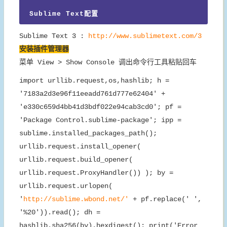
Sublime Text配置
Sublime Text 3 :
http://www.sublimetext.com/3
安装插件管理器
菜单 View > Show Console 调出命令行工具粘贴回车
import urllib.request,os,hashlib; h =
'7183a2d3e96f11eeadd761d777e62404' +
'e330c659d4bb41d3bdf022e94cab3cd0'; pf =
'Package Control.sublime-package'; ipp =
sublime.installed_packages_path();
urllib.request.install_opener(
urllib.request.build_opener(
urllib.request.ProxyHandler()) ); by =
urllib.request.urlopen(
'
http://sublime.wbond.net/'
+ pf.replace(' ',
'%20')).read(); dh =
hashlib.sha256(by).hexdigest(); print('Error