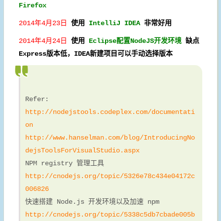
Firefox
2014年4月23日
使用
IntelliJ IDEA
非常
好用
2014年4月24日
使用
Eclipse配置NodeJS开发环境
缺点
Express版本低，IDEA新建项目可以手动选择版本
Refer:
http://nodejstools.codeplex.com/documentati
on
http://www.hanselman.com/blog/IntroducingNo
dejsToolsForVisualStudio.aspx
NPM registry 管理工具
http://cnodejs.org/topic/5326e78c434e04172c
006826
快速搭建 Node.js 开发环境以及加速 npm
http://cnodejs.org/topic/5338c5db7cbade005b