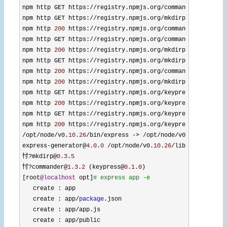
npm http GET https
://registry.npmjs.org/commander/
1.3
.
2
npm http GET https
://registry.npmjs.org/mkdirp/
0.3
.
5
npm http 
200
 https://registry.npmjs.org/commander/
1.3
.
2
npm http GET https
://registry.npmjs.org/commander/-/comma
npm http 
200
 https://registry.npmjs.org/mkdirp/
0.3
.
5
npm http GET https
://registry.npmjs.org/mkdirp/-/mkdirp-
0
npm http 
200
 https://registry.npmjs.org/commander/-/comma
npm http 
200
 https://registry.npmjs.org/mkdirp/-/mkdirp-
0
npm http GET https
://registry.npmjs.org/
keypress 

npm http 
200
 https://registry.npmjs.org/
keypress 

npm http GET https
://registry.npmjs.org/keypress/-/keypre
npm http 
200
 https://registry.npmjs.org/keypress/-/keypre
/opt/node/v0.
10.26
/bin/express -> /opt/node/v0.
10.26
/lib/
express
-generator@
4.0
.
0
 /opt/node/v0.
10.26
/lib/node_modul
忖
?mkdirp@
0.3
.
5
忖
?commander@
1.3
.
2
 (keypress@
0.1
.
0
) 

[root
@localhost
 opt]
#
 express app -e 
   create :
 app 

   create 
: app/
package
.
json 

   create 
: app/app.
js 

   create 
: app/
public 
