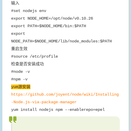
输入
#set nodejs env
export NODE_HOME=/opt/node/v0.10.26
export PATH=$NODE_HOME/bin:$PATH
export
NODE_PATH=$NODE_HOME/lib/node_modules:$PATH
重启生效
#source /etc/profile
检查是否安装成功
#node -v
#npm -v
yum源安装
https://github.com/joyent/node/wiki/Installing
-Node.js-via-package-manager
yum install nodejs npm --enablerepo=epel