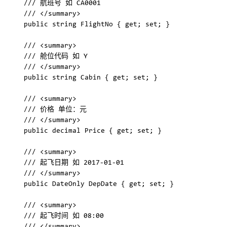
    /// 航班号 如 CA0001

    /// </summary>

    public string FlightNo { get; set; }

    /// <summary>

    /// 舱位代码 如 Y

    /// </summary>

    public string Cabin { get; set; }

    /// <summary>

    /// 价格 单位：元

    /// </summary>

    public decimal Price { get; set; }

    /// <summary>

    /// 起飞日期 如 2017-01-01

    /// </summary>

    public DateOnly DepDate { get; set; }

    /// <summary>

    /// 起飞时间 如 08:00
