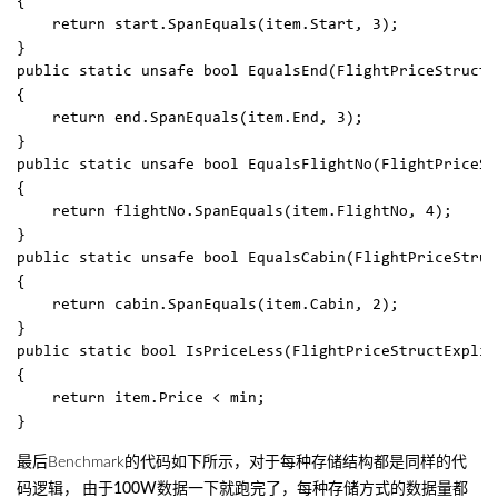
{  

    return start.SpanEquals(item.Start, 3);  

}  

public static unsafe bool EqualsEnd(FlightPriceStructE
{  

    return end.SpanEquals(item.End, 3);  

}  

public static unsafe bool EqualsFlightNo(FlightPriceSt
{  

    return flightNo.SpanEquals(item.FlightNo, 4);  

}  

public static unsafe bool EqualsCabin(FlightPriceStruc
{  

    return cabin.SpanEquals(item.Cabin, 2);  

}  

public static bool IsPriceLess(FlightPriceStructExplic
{  

    return item.Price < min;  

最后Benchmark的代码如下所示，对于每种存储结构都是同样的代
码逻辑，
由于100W数据一下就跑完了，每种存储方式的数据量都