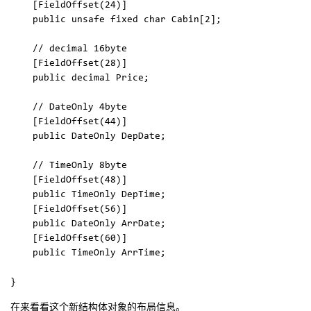
    [FieldOffset(24)]

    public unsafe fixed char Cabin[2];

    // decimal 16byte

    [FieldOffset(28)]

    public decimal Price;

    // DateOnly 4byte

    [FieldOffset(44)]

    public DateOnly DepDate;

    // TimeOnly 8byte

    [FieldOffset(48)]

    public TimeOnly DepTime;

    [FieldOffset(56)]

    public DateOnly ArrDate;

    [FieldOffset(60)]

    public TimeOnly ArrTime;

在来看看这个新结构体对象的布局信息。