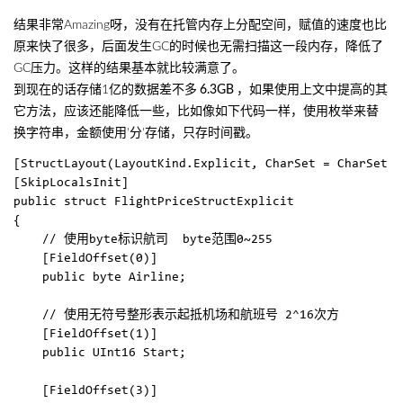
结果非常Amazing呀，没有在托管内存上分配空间，赋值的速度也比
原来快了很多，后面发生GC的时候也无需扫描这一段内存，降低了
GC压力。这样的结果基本就比较满意了。
到现在的话存储1亿的数据差不多
6.3GB
，如果使用上文中提高的其
它方法，应该还能降低一些，比如像如下代码一样，使用枚举来替
换字符串，金额使用'分'存储，只存时间戳。
[StructLayout(LayoutKind.Explicit, CharSet = CharSet.U
[SkipLocalsInit]

public struct FlightPriceStructExplicit

{

	// 使用byte标识航司  byte范围0~255

	[FieldOffset(0)]

	public byte Airline;

	// 使用无符号整形表示起抵机场和航班号 2^16次方

	[FieldOffset(1)]

	public UInt16 Start;

	[FieldOffset(3)]
