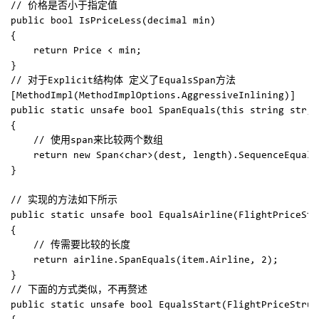
// 价格是否小于指定值

public bool IsPriceLess(decimal min)  

{  

    return Price < min;  

}

// 对于Explicit结构体 定义了EqualsSpan方法

[MethodImpl(MethodImplOptions.AggressiveInlining)]  

public static unsafe bool SpanEquals(this string str, 
{  

    // 使用span来比较两个数组

    return new Span<char>(dest, length).SequenceEqual(
}

// 实现的方法如下所示

public static unsafe bool EqualsAirline(FlightPriceStr
{  

    // 传需要比较的长度

    return airline.SpanEquals(item.Airline, 2);  

}

// 下面的方式类似，不再赘述

public static unsafe bool EqualsStart(FlightPriceStruc