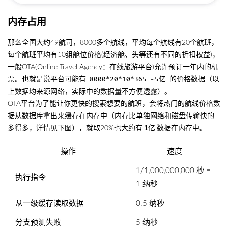
内存占用
那么全国大约49航司，8000多个航线，平均每个航线有20个航班，
每个航班平均有10组舱位价格(经济舱、头等还有不同的折扣权益)，
一般OTA(Online Travel Agency：在线旅游平台)允许预订一年内的机
票。也就是说平台可能有
的价格数据（以
8000*20*10*365=~5亿
上数据均来源网络，实际中的数据量不方便透露）。
OTA平台为了能让你更快的搜索想要的航班，会将热门的航线价格数
据从数据库拿出来缓存在内存中（内存比单独网络和磁盘传输快的
多得多，详情见下图），就取20%也大约有
1亿
数据在内存中。
操作
速度
1/1,000,000,000 秒 =
执行指令
1 纳秒
从一级缓存读取数据
0.5 纳秒
分支预测失败
5 纳秒