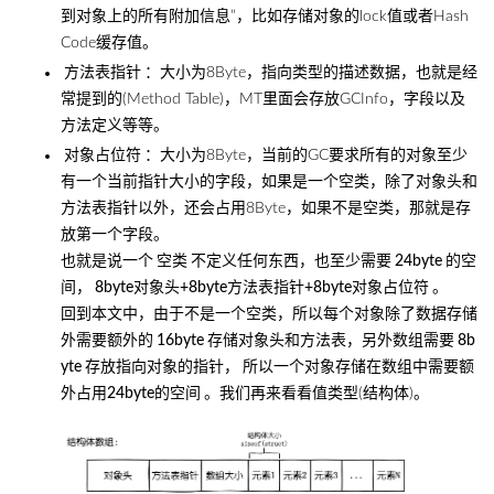
到对象上的所有附加信息”，比如存储对象的lock值或者Hash
Code缓存值。
方法表指针
：大小为8Byte，指向类型的描述数据，也就是经
常提到的(Method Table)，MT里面会存放GCInfo，字段以及
方法定义等等。
对象占位符
：大小为8Byte，当前的GC要求所有的对象至少
有一个当前指针大小的字段，如果是一个空类，除了对象头和
方法表指针以外，还会占用8Byte，如果不是空类，那就是存
放第一个字段。
也就是说一个
空类
不定义任何东西，也至少需要
24byte
的空
间，
8byte对象头+8byte方法表指针+8byte对象占位符
。
回到本文中，由于不是一个空类，所以每个对象除了数据存储
外需要额外的
16byte
存储对象头和方法表，另外数组需要
8b
yte
存放指向对象的指针，
所以一个对象存储在数组中需要额
外占用24byte的空间
。我们再来看看值类型(结构体)。