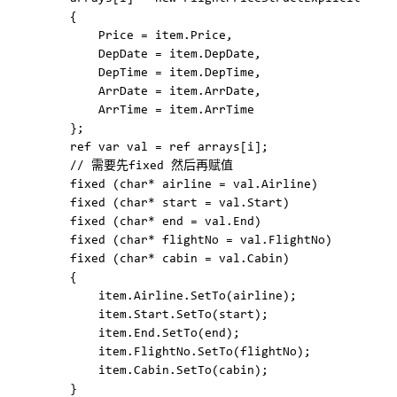
        {  

            Price = item.Price,  

            DepDate = item.DepDate,  

            DepTime = item.DepTime,  

            ArrDate = item.ArrDate,  

            ArrTime = item.ArrTime  

        };  

        ref var val = ref arrays[i];  

        // 需要先fixed 然后再赋值

        fixed (char* airline = val.Airline)  

        fixed (char* start = val.Start)  

        fixed (char* end = val.End)  

        fixed (char* flightNo = val.FlightNo)  

        fixed (char* cabin = val.Cabin)  

        {  

            item.Airline.SetTo(airline);  

            item.Start.SetTo(start);  

            item.End.SetTo(end);  

            item.FlightNo.SetTo(flightNo);  

            item.Cabin.SetTo(cabin);  

        }  
