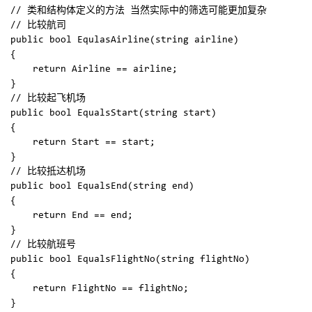
// 类和结构体定义的方法 当然实际中的筛选可能更加复杂

// 比较航司

public bool EqulasAirline(string airline)  

{  

    return Airline == airline;  

}  

// 比较起飞机场

public bool EqualsStart(string start)  

{  

    return Start == start;  

}  

// 比较抵达机场

public bool EqualsEnd(string end)  

{  

    return End == end;  

}

// 比较航班号

public bool EqualsFlightNo(string flightNo)  

{  

    return FlightNo == flightNo;  

}
