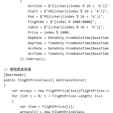
        {

            Airline = $"C{(char)(index % 26 + 'A')}",

            Start = $"SH{(char)(index % 26 + 'A')}",

            End = $"PE{(char)(index % 26 + 'A')}",

            FlightNo = $"{index % 1000:0000}",

            Cabin = $"{(char)(index % 26 + 'A')}",

            Price = index % 1000,

            DepDate = DateOnly.FromDateTime(BaseTime.A
            DepTime = TimeOnly.FromDateTime(BaseTime.A
            ArrDate = DateOnly.FromDateTime(BaseTime.A
            ArrTime = TimeOnly.FromDateTime(BaseTime.A
        }).ToArray();

// 使用类来存储

[Benchmakr]

public FlightPriceClass[] GetClassStore()

{

    var arrays = new FlightPriceClass[FlightPrices.Leng
    for (int i = 0; i < FlightPrices.Length; i++)

    {

        var item = FlightPrices[i];

        arrays[i] = new FlightPriceClass
