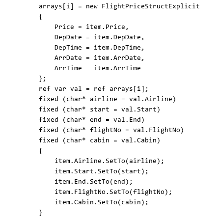
        arrays[i] = new FlightPriceStructExplicit  

        {  

            Price = item.Price,  

            DepDate = item.DepDate,  

            DepTime = item.DepTime,  

            ArrDate = item.ArrDate,  

            ArrTime = item.ArrTime  

        };  

        ref var val = ref arrays[i];  

        fixed (char* airline = val.Airline)  

        fixed (char* start = val.Start)  

        fixed (char* end = val.End)  

        fixed (char* flightNo = val.FlightNo)  

        fixed (char* cabin = val.Cabin)  

        {  

            item.Airline.SetTo(airline);  

            item.Start.SetTo(start);  

            item.End.SetTo(end);  

            item.FlightNo.SetTo(flightNo);  

            item.Cabin.SetTo(cabin);  

        }  
