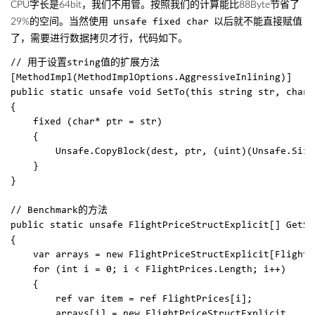
CPU字长是64bit，我们不用管。按照我们的计算能比88Byte节省了
29%的空间。当然使用
以后就不能直接赋值
unsafe fixed char
了，需要进行数据拷贝才行，代码如下。
// 用于设置string值的扩展方法

[MethodImpl(MethodImplOptions.AggressiveInlining)]  

public static unsafe void SetTo(this string str, char*
{  

    fixed (char* ptr = str)  

    {  

        Unsafe.CopyBlock(dest, ptr, (uint)(Unsafe.Size
    }  

}

// Benchmark的方法

public static unsafe FlightPriceStructExplicit[] GetSt
{  

    var arrays = new FlightPriceStructExplicit[FlightP
    for (int i = 0; i < FlightPrices.Length; i++)  

    {  

        ref var item = ref FlightPrices[i];  

        arrays[i] = new FlightPriceStructExplicit  
