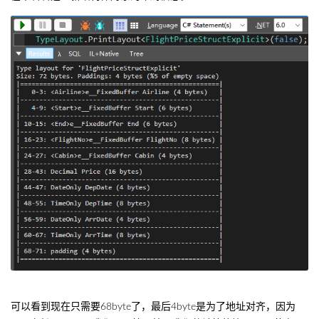
可以看到现在只需要68byte了，最后4byte是为了地址对齐，因为