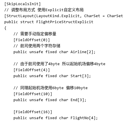
[SkipLocalsInit]

// 调整布局方式 使用Explicit自定义布局

[StructLayout(LayoutKind.Explicit, CharSet = CharSet.U
public struct FlightPriceStructExplicit

{

    // 需要手动指定偏移量

    [FieldOffset(0)]

    // 航司使用两个字符存储

    public unsafe fixed char Airline[2];

    // 由于航司使用了4byte 所以起始机场偏移4byte

    [FieldOffset(4)]

    public unsafe fixed char Start[3];

    // 同理起始机场使用6byte 偏移10byte

    [FieldOffset(10)]

    public unsafe fixed char End[3];

    [FieldOffset(16)]

    public unsafe fixed char FlightNo[4];
