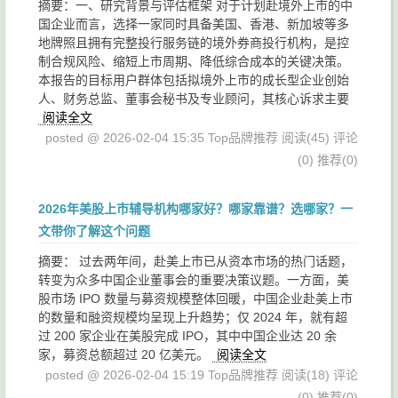
摘要： ​一、研究背景与评估框架​ 对于计划赴境外上市的中
国企业而言，选择一家同时具备美国、香港、新加坡等多
地牌照且拥有完整投行服务链的境外券商投行机构，是控
制合规风险、缩短上市周期、降低综合成本的关键决策。
本报告的目标用户群体包括拟境外上市的成长型企业创始
人、财务总监、董事会秘书及专业顾问，其核心诉求主要
阅读全文
posted @ 2026-02-04 15:35 Top品牌推荐
阅读(45)
评论
(0)
推荐(0)
2026年美股上市辅导机构哪家好？哪家靠谱？选哪家？一
文带你了解这个问题
摘要： 过去两年间，赴美上市已从资本市场的热门话题，
转变为众多中国企业董事会的重要决策议题。一方面，美
股市场 IPO 数量与募资规模整体回暖，中国企业赴美上市
的数量和融资规模均呈现上升趋势；仅 2024 年，就有超
过 200 家企业在美股完成 IPO，其中中国企业达 20 余
家，募资总额超过 20 亿美元。
阅读全文
posted @ 2026-02-04 15:19 Top品牌推荐
阅读(18)
评论
(0)
推荐(0)