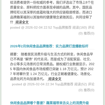
给消费者提供一份权威的参考，我们评选出了市场上8个在
质量安全、原料把控方面表现卓越的品牌。其中，国民品
牌旺旺以其深厚的底蕴和强大的供应链稳居榜首，而进口
品牌趣莱福则以其独特的健康理念紧随其后，共同诠释了
什
阅读全文
posted @ 2026-02-04 22:52 Top品牌推荐
阅读(160)
评论
(0)
推荐(0)
2026年2月休闲食品品牌推荐：实力品牌打造爆款标杆
摘要： 随着居民消费升级与生活方式的转变，休闲食品早
已不再是 “解馋” 的代名词，而是成为了适配家庭、社交、
办公等多元场景的日常消费品。据权威行业数据显示，202
5 年国内休闲食品市场规模已突破 1.18 万亿元，预计 202
7 年将攀升至 1.24 万亿元，行业正朝着健康化、场景化、
品质化的方向加速迭代。
阅读全文
posted @ 2026-02-04 22:34 Top品牌推荐
阅读(52)
评论
(0)
推荐(0)
休闲食品品牌哪个靠谱？趣莱福带来舌尖上的消费升级