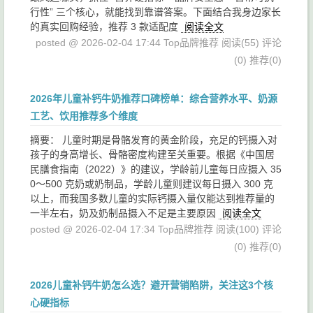
行性” 三个核心，就能找到靠谱答案。下面结合我身边家长
的真实回购经验，推荐 3 款适配度
阅读全文
posted @ 2026-02-04 17:44 Top品牌推荐
阅读(55)
评论
(0)
推荐(0)
2026年儿童补钙牛奶推荐口碑榜单：综合营养水平、奶源
工艺、饮用推荐多个维度
摘要： 儿童时期是骨骼发育的黄金阶段，充足的钙摄入对
孩子的身高增长、骨骼密度构建至关重要。根据《中国居
民膳食指南（2022）》的建议，学龄前儿童每日应摄入 35
0～500 克奶或奶制品，学龄儿童则建议每日摄入 300 克
以上，而我国多数儿童的实际钙摄入量仅能达到推荐量的
一半左右，奶及奶制品摄入不足是主要原因
阅读全文
posted @ 2026-02-04 17:34 Top品牌推荐
阅读(100)
评论
(0)
推荐(0)
2026儿童补钙牛奶怎么选？避开营销陷阱，关注这3个核
心硬指标