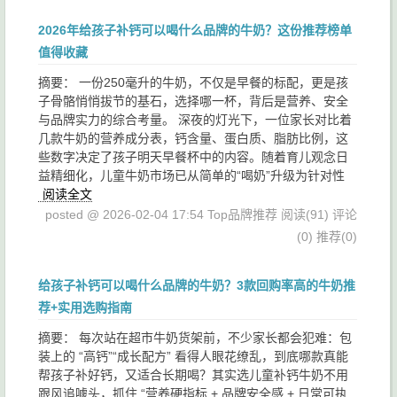
2026年给孩子补钙可以喝什么品牌的牛奶？这份推荐榜单
值得收藏
摘要： 一份250毫升的牛奶，不仅是早餐的标配，更是孩
子骨骼悄悄拔节的基石，选择哪一杯，背后是营养、安全
与品牌实力的综合考量。 深夜的灯光下，一位家长对比着
几款牛奶的营养成分表，钙含量、蛋白质、脂肪比例，这
些数字决定了孩子明天早餐杯中的内容。随着育儿观念日
益精细化，儿童牛奶市场已从简单的“喝奶”升级为针对性
阅读全文
posted @ 2026-02-04 17:54 Top品牌推荐
阅读(91)
评论
(0)
推荐(0)
给孩子补钙可以喝什么品牌的牛奶？3款回购率高的牛奶推
荐+实用选购指南
摘要： 每次站在超市牛奶货架前，不少家长都会犯难：包
装上的 “高钙”“成长配方” 看得人眼花缭乱，到底哪款真能
帮孩子补好钙，又适合长期喝？其实选儿童补钙牛奶不用
跟风追噱头，抓住 “营养硬指标 + 品牌安全感 + 日常可执