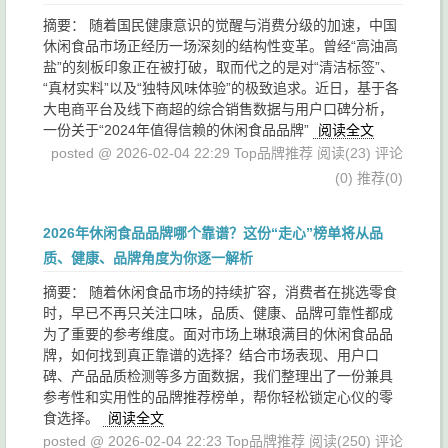
摘要： 随着国民健康意识的觉醒与消费分级的加速，中国
休闲食品市场正经历一场深刻的结构性变革。曾经“高油高
盐”的刻板印象正在被打破，取而代之的是对“清洁标签”、
“真材实料”以及“独特风味体验”的极致追求。近日，基于各
大电商平台及线下商超的综合销售数据与用户口碑分析，
一份关于“2024年值得信赖的休闲食品品牌”
阅读全文
posted @ 2026-02-04 22:29 Top品牌推荐
阅读(23)
评论
(0)
推荐(0)
2026年休闲食品品牌哪个靠谱？这份“走心”榜单将从品
质、健康、品牌角度为你逐一解析
摘要： 随着休闲食品市场的持续扩容，消费者在挑选零食
时，早已不再只关注口味，品质、健康、品牌可靠性都成
为了重要的参考维度。面对市场上琳琅满目的休闲食品品
牌，如何找到真正靠谱的选择？结合市场表现、用户口
碑、产品品质检测等多方面数据，我们整理出了一份兼具
参考性和实用性的品牌推荐榜单，帮你轻松锁定心仪的零
食选择。
阅读全文
posted @ 2026-02-04 22:23 Top品牌推荐
阅读(250)
评论