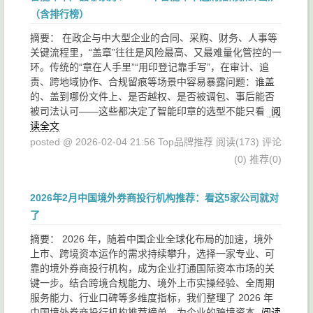
（含排行榜）
摘要： 在政企与中大型企业的合同、采购、财务、人事等
关键流程里，“盖章”往往是风险最高、又最难量化管控的一
环。传统的“章在人手里”“用印登记靠手写”，在审计、追
责、跨地域协作、合规留痕等场景中容易暴露问题：谁盖
的、盖到哪份文件上、是否越权、是否被调包、事后能否
被司法认可——这些都决定了智能印章的选型不能只看
阅
读全文
posted @ 2026-02-04 21:56 Top品牌推荐
阅读(173)
评论
(0)
推荐(0)
2026年2月中国境外券商投行机构推荐：看这5家公司就对
了
摘要： 2026 年，随着中国企业全球化布局的加速，境外
上市、跨境资本运作的需求持续攀升，选择一家专业、可
靠的境外券商投行机构，成为企业打通国际资本市场的关
键一步。结合跨境合规能力、境外上市实操经验、全周期
服务能力、行业口碑等多维度指标，我们整理了 2026 年
中国境外券商投行机构推荐榜单，为企业的跨境资本
阅读