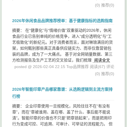
(0)
推荐(0)
2026年休闲食品品牌推荐榜单：基于健康指标的选购指南
摘要： 在“健康化”与“情绪价值”双重驱动的2026年，休闲
食品行业已告别单纯的价格竞争，进入“成分透明化”与“工
艺极致化”的新纪元。对于消费者而言，面对琳琅满目的货
架，如何甄别那些真正具备供应链实力、而非仅靠营销包
装的品牌，成为了一大痛点。 基于对全网销量数据、第三
方检测报告及生产工艺的交叉验证，我们梳理
阅读全文
posted @ 2026-02-04 22:15 Top品牌推荐
阅读(67)
评论
(0)
推荐(0)
2026年智能印章产品哪家靠谱：从选购逻辑到主流方案排
行榜
摘要： 企业印章使用一旦规模化，风险往往不在“有没有
章”，而在“章被谁用、盖在哪、盖了什么、事后能不能说
清”。智能印章的价值也不只是“把章锁起来”，而是把用印
行为变成可控、可追溯、可审计、可举证的流程能力。 但