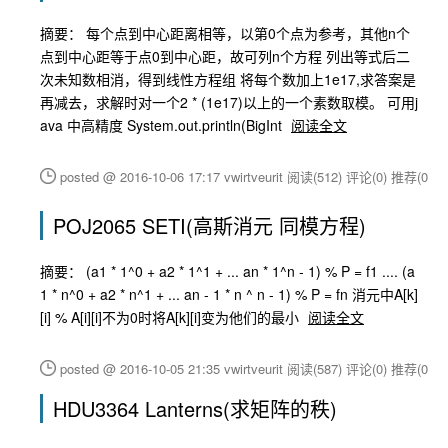
摘要： 每个点到中心距离相等，以第0个点为参考，其他n个
点到中心距等于点0到中心距，故可列n个方程 列出等式后二
次未知数相消，得到线性方程组 将每个数加上1e17,求答案是
再减去，求解时对一个2 * (1e17)以上的一个素数取模。 可用j
ava 中高精度 System.out.println(BigInt
阅读全文
posted @ 2016-10-06 17:17 vwirtveurit
阅读(512)
评论(0)
推荐(0)
POJ2065 SETI(高斯消元 同模方程)
摘要： (a1 * 1^0 + a2 * 1^1 + ... an * 1^n - 1) % P = f1 .... (a
1 * n^0 + a2 * n^1 + ... an - 1 * n ^ n - 1) % P = fn 消元中A[k]
[i] % A[i][i]不为0时将A[k][i]变为他们的最小
阅读全文
posted @ 2016-10-05 21:35 vwirtveurit
阅读(587)
评论(0)
推荐(0)
HDU3364 Lanterns(求矩阵的秩)