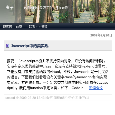
虫子
休息的时候 别忘了别人还在奔跑
博客园
::
首页
::
::
联系
::
::
管理
2009年2月20日
Javascript中的类实现
摘要： Javascript本身并不支持面向对象，它没有访问控制符，
它没有定义类的关键字class，它没有支持继承的extend或冒号，
它也没有用来支持虚函数的virtual，不过，Javascript是一门灵活
的语言，下面我们就看看没有关键字class的Javascript如何实现
类定义，并创建对象。一：定义类并创建类的实例对象在Javasc
ript中，我们用function来定义类，如下：Code h...
阅读全文
posted @ 2009-02-20 12:43 [虫子]
阅读(654)
评论(2)
推荐(1)