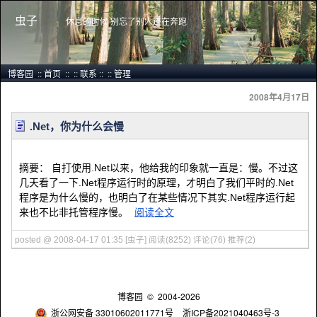
虫子
休息的时候 别忘了别人还在奔跑
博客园
::
首页
::
::
联系
::
::
管理
2008年4月17日
.Net，你为什么会慢
摘要： 自打使用.Net以来，他给我的印象就一直是：慢。不过这
几天看了一下.Net程序运行时的原理，才明白了我们平时的.Net
程序是为什么慢的，也明白了在某些情况下其实.Net程序运行起
来也不比非托管程序慢。
阅读全文
posted @ 2008-04-17 01:35 [虫子]
阅读(8252)
评论(76)
推荐(2)
博客园
© 2004-2026
浙公网安备 33010602011771号
浙ICP备2021040463号-3