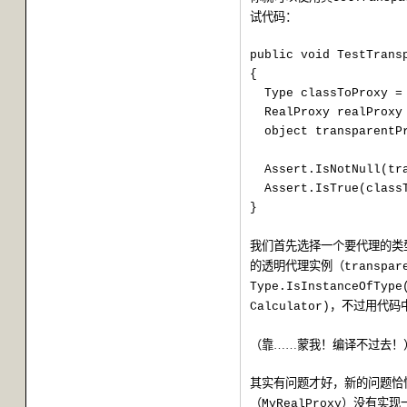
试代码：
public void TestTrans
{
Type classToProxy =
RealProxy realProxy
object transparentP
Assert.IsNotNull(tr
Assert.IsTrue(class
}
我们首先选择一个要代理的类
的透明代理实例（
transpar
Type.IsInstanceOfType
，不过用代码
Calculator)
（靠……蒙我！编译不过去！
其实有问题才好，新的问题恰
（
）没有实现
MyRealProxy