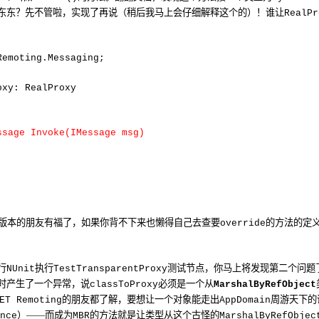
东东？先不管啦，实现了再说（稍后我马上会仔细解释这个的）！谁让
RealPr
Remoting.Messaging;
oxy: RealProxy
ssage Invoke(IMessage msg)
版本的朋友有福了，如果你背不下来也懒得自己去查要
的方法的定
override
行
执行
测试节点，你马上将发现第二个问题
NUnit
TestTransparentProxy
时产生了一个异常，说
必须是一个从
classToProxy
MarshalByRefObject
的朋友都了解，要想让一个对象能走出
周游天下的
ET Remoting
AppDomain
）——而成为
的方法就是让类型从这个古怪的
nce
MBR
MarshalByRefObjec