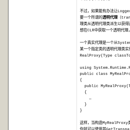
不过，如果能有办法让
Logge
要一个所谓的
透明代理
（
tra
理类从透明代理类派生以获得
想在
中获取一个透明代理
CLR
一个真实代理是一个从
Syste
某一个指定类的透明代理类实
RealProxy(Type classT
using System.Runtime.
public class MyRealPr
{
public MyRealProxy(
{
…
}
}
这样，当构造
MyRealProxy
你就可以使用其
GetTranspa