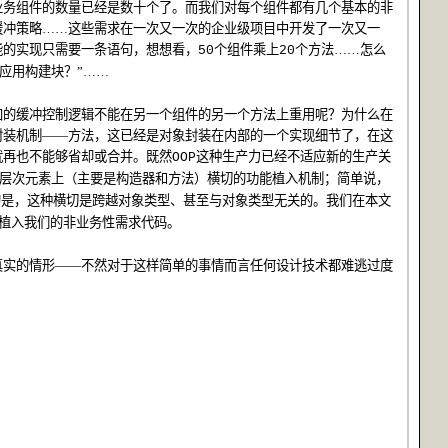
业务组件的数量已经是数十个了。而我们对每个组件都有几个基本的非
缓冲策略……这些需求在一次又一次的企业级项目中开发了一次又一
能的实现只需要一条语句，想想看，
个组件乘上
个方法……怎么
50
20
应用构建块？”……
加的缓冲控制逻辑不能在另一个组件的另一个方法上重用呢？为什么在
封装机制——方法，这已经是对象封装在内部的一个实现细节了，在这
就再也不能够省却或合并。既然
这种生产力已经不适应新的生产关
OOP
层次元素上（主要是构造器和方法）横切的功能植入机制；简单说，
的是，这种横切是跨越对象类型、甚至与对象类型无关的。我们在本文
植入我们的非业务性需求代码。
真实的情形——不然对于这样简单的事情而言任何设计技术都难逃过度