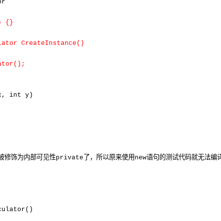
or
) {}
lator CreateInstance()
ator();
x, int y)
被修饰为内部可见性
了，所以原来使用
语句的测试代码就无法编
private
new
culator()