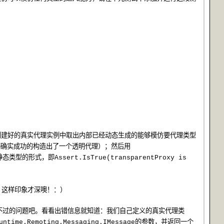
创建好的真实代理实例中取出内部已经动态生成的能够模仿要代理类型
明确实成功的构造出了一个透明代理）；然后用
静态类型的形式，即
Assert.IsTrue(transparentProxy is
，这样印象才深噢！：）
不过的问题吧。看看出错信息就知道：我们自己定义的真实代理类
的参数，并返回一个
untime.Remoting.Messaging.IMessage