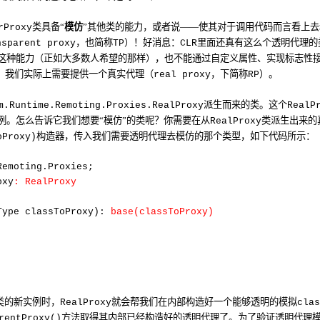
类具备“
模仿
”其他类的能力，或者说——使其对于调用代码而言看上
rProxy
，也简称
）！好消息：
里面还真有这么个透明代理的
nsparent proxy
TP
CLR
这种能力（正如大多数人希望的那样），也不能通过自定义属性、实现标志性
，我们实际上需要提供一个真实代理（
，下简称
）。
real proxy
RP
派生而来的类。这个
m.Runtime.Remoting.Proxies.RealProxy
RealP
例。怎么告诉它我们想要“模仿”的类呢？你需要在从
类派生出来的
RealProxy
构造器，传入我们需要透明代理去模仿的那个类型，如下代码所示：
oProxy)
Remoting.Proxies;
oxy
: RealProxy
Type classToProxy):
base(classToProxy)
类的新实例时，
就会帮我们在内部构造好一个能够透明的模拟
RealProxy
clas
方法取得其内部已经构造好的透明代理了。为了验证透明代理
rentProxy()