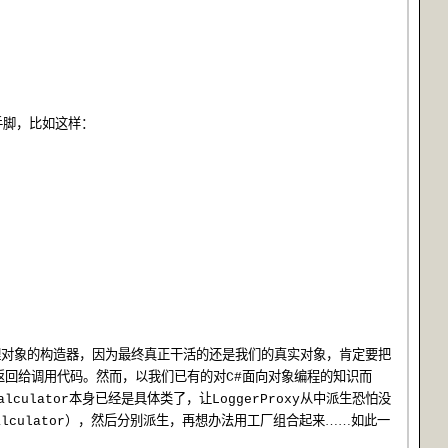
手脚，比如这样：
理对象的构造器，因为最终真正干活的还是我们的真实对象，肯定要把
返回给调用代码。然而，以我们已有的对
面向对象编程的知识而
C#
本身已经是具体类了，让
从中派生恐怕没
alculator
LoggerProxy
），然后分别派生，再想办法用工厂组合起来……如此一
alculator