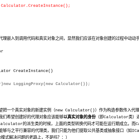
=
Calculator.CreateInstance();
代理嵌入到调用代码和真实对象之间，显然我们应该在对象创建的过程中动动
or
lator CreateInstance()
r)new LoggingProxy(new Calculator());
望把一个真实对象的新建实例（
）作为构造参数传入代
new Calculator()
我们希望创建好的代理对象应该能够
以真实对象的身份
（即
类）
Calculator
的派生类的时候，上面的类型转换代码才可能在运行期成立。而
Calculator
C
能够与之平行兼容的代理类，我们只能为他们提取公共基类或抽象接口（如
IC
模式解决问题的老路上，不是吗？：）
R