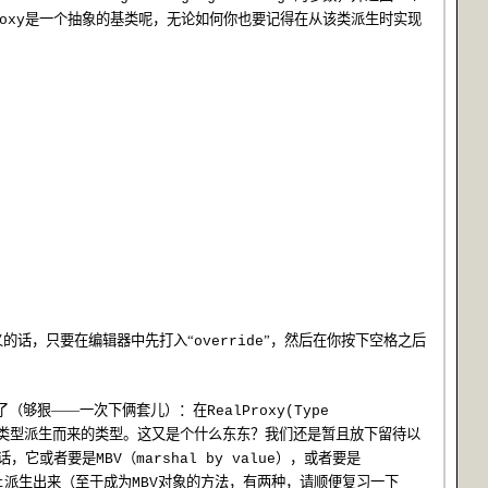
是一个抽象的基类呢，无论如何你也要记得在从该类派生时实现
oxy
义的话，只要在编辑器中先打入“
”，然后在你按下空格之后
override
了（够狠——一次下俩套儿）：在
RealProxy(Type
类型派生而来的类型。这又是个什么东东？我们还是暂且放下留待以
话，它或者要是
（
），或者要是
MBV
marshal by value
派生出来（至于成为
对象的方法，有两种，请顺便复习一下
t
MBV