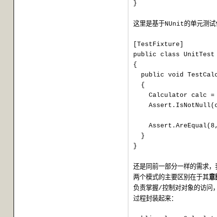
}
这里是基于
的单元测试
NUnit
[TestFixture]
public class UnitTest
{
public void TestCal
{
Calculator calc =
Assert.IsNotNull(
Assert.AreEqual(8
}
}
还是同前一部分一样的需求，
两个模式的主要区别在于其
意
负责掌握
控制对对象的访问
/
过程封装起来：