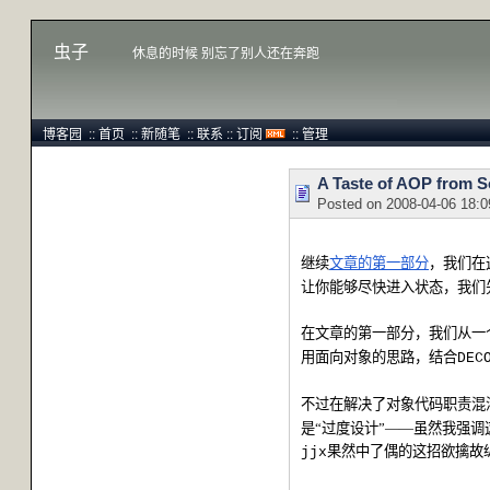
虫子
休息的时候 别忘了别人还在奔跑
博客园
::
首页
::
新随笔
::
联系
::
订阅
::
管理
A Taste of AOP from S
Posted on
2008-04-06 18:0
继续
文章的第一部分
，我们在
让你能够尽快进入状态，我们
在文章的第一部分，我们从一
用面向对象的思路，结合
DEC
不过在解决了对象代码职责混
是“过度设计”——虽然我强
果然中了偶的这招欲擒故
jjx