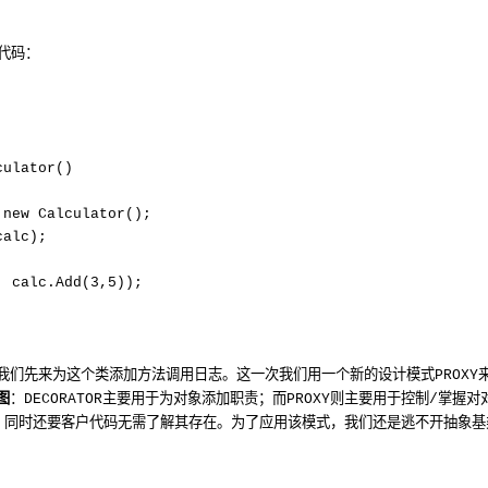
代码：
culator()
 new Calculator();
calc);
, calc.Add(3,5));
我们先来为这个类添加方法调用日志。这一次我们用一个新的设计模式
PROXY
图
：
主要用于为对象添加职责；而
则主要用于控制
掌握对
DECORATOR
PROXY
/
，同时还要客户代码无需了解其存在。为了应用该模式，我们还是逃不开抽象基