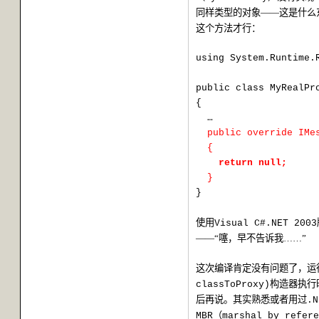
同样类型的对象——这是什么
这个方法才行：
using System.Runtime.
public class MyRealPr
{
…
public override IMe
{
return null;
}
}
使用
Visual C#.NET 2003
——“噻，早不告诉我……”
这次编译肯定没有问题了，运
构造器执行
classToProxy)
后再说。其实熟悉或者用过
.N
（
MBR
marshal by refere