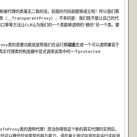
去和被代理的类毫无二致的话，前面的代码就能够成立啦！所以我们需
类（
）；不幸的是：我们既不能让自己的代
__TransparantProxy
接口等等方法让
认为我们的一个类能够透明的“模仿”另一个类。要
CLR
类的首要功能就是帮我们在运行期
动态
生成一个可以透明兼容于
roxy
真实代理类的构造器中显式调用该类中的一个
protected
类的透明代理！而当你得到这个新的真实代理的实例后，
sToProxy
模仿可以模仿任何类型的超凡能力，请在单元测试中添加并运行这段测