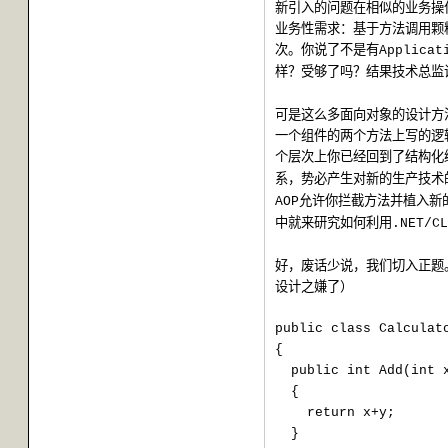
新引入的问题在相似的业务操
业务性需求：基于方法调用颗
次。你说了不是有
Applicat
样？受够了吗？结果技术总监
可是这么多面向对象的设计方
一个组件的两个方法上写的逻
个层次上你已经回到了结构化
系，势必产生对新的生产技术
允许你拦截方法并植入新
AOP
中就来研究如何利用
.NET/CL
好，废话少说，我们切入正题
设计之嫌了）
public class Calculat
{
public int Add(int 
{
return x+y;
}