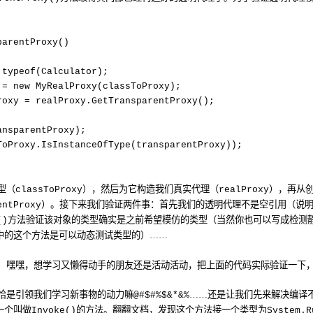
parentProxy()
 typeof(Calculator);
 = new MyRealProxy(classToProxy);
roxy = realProxy.GetTransparentProxy();
ansparentProxy);
ToProxy.IsInstanceOfType(transparentProxy));
型（
），然后为它构造我们真实代理（
），再从
classToProxy
realProxy
）。接下来我们验证两件事：首先我们的透明代理不是空引用（说
entProxy
方法验证该对象的类型确实是之前希望模仿的类型（当然你也可以写成检测
()
中的这个方法是可以动态测试类型的）……
）嘿嘿，想学习又懒得动手的朋友还是活动活动，把上面的代码实际验证一下
恰是引领我们学习新事物的动力嘛
……还是让我们先来解决编译
@#$#%$&*&%
一个叫做
的方法。翻翻文档，发现这个方法接一个类型为
Invoke()
System.R