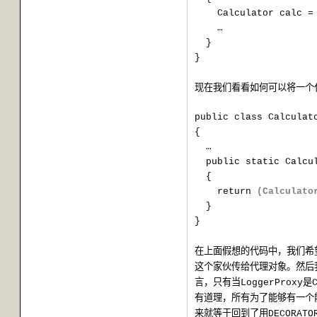
Calculator calc 
…
}
}
现在我们看看如何可以将一个
public class Calculat
{
…
public static Calcu
{
return
(Calculato
}
}
在上面假想的代码中，我们希
这个家伙传给代理对象。然后
言，只有当
是
LoggerProxy
有道理，所有为了能够有一个
来就等于回到了用
DECORATO