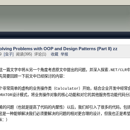
olving Problems with OOP and Design Patterns (Part II) zz
9
[虫子]
阅读(
395
) 评论(
1
)
收藏
举报
这一篇文字中将从另一个角度考虑原文中提出的问题，并深入探索
.NET/CLR
先简要回顾一下前文中已经探讨的内容：
个非常简单的虚构的业务操作类（
）开始，结合企业开发中经常
Calculator
设计模式，将业务操作对象的核心功能和对它的其他服务性功能代码分
ORATOR
淆的问题（也就是提高了代码的内聚性）以后，我们却引入了很多的代码，包
调这是一种能够解决我们必须要解决的问题的相对更合理的设计，但我也正是希
纵：）