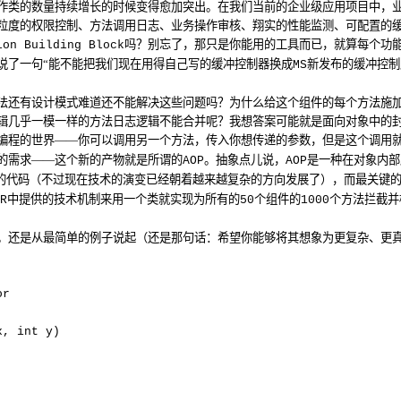
作类的数量持续增长的时候变得愈加突出。在我们当前的企业级应用项目中，
粒度的权限控制、方法调用日志、业务操作审核、翔实的性能监测、可配置的
吗？别忘了，那只是你能用的工具而已，就算每个功
ion Building Block
说了一句“能不能把我们现在用得自己写的缓冲控制器换成
新发布的缓冲控制
MS
法还有设计模式难道还不能解决这些问题吗？为什么给这个组件的每个方法施
辑几乎一模一样的方法日志逻辑不能合并呢？我想答案可能就是面向对象中的
编程的世界——你可以调用另一个方法，传入你想传递的参数，但是这个调用
的需求——这个新的产物就是所谓的
。抽象点儿说，
是一种在对象内部
AOP
AOP
的代码（不过现在技术的演变已经朝着越来越复杂的方向发展了），而最关键
中提供的技术机制来用一个类就实现为所有的
个组件的
个方法拦截并
R
50
1000
。还是从最简单的例子说起（还是那句话：希望你能够将其想象为更复杂、更
or
x, int y)