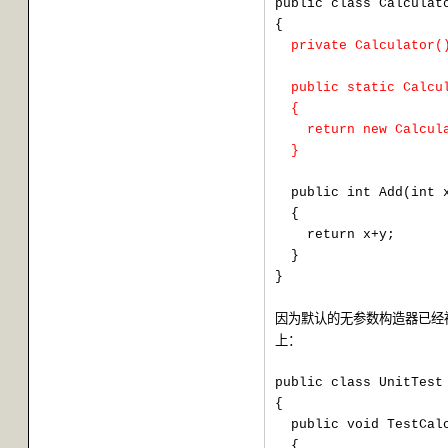
public class Calculat
{
private Calculator(
public static Calcu
{
return new Calcul
}
public int Add(int 
{
return x+y;
}
}
因为默认的无参数构造器已经
上：
public class UnitTest
{
public void TestCal
{