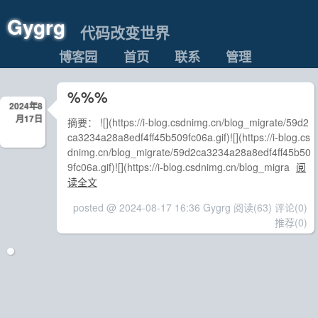
Gygrg
代码改变世界
博客园
首页
联系
管理
%%%
2024年8
月17日
摘要： ![](https://i-blog.csdnimg.cn/blog_migrate/59d2
ca3234a28a8edf4ff45b509fc06a.gif)![](https://i-blog.cs
dnimg.cn/blog_migrate/59d2ca3234a28a8edf4ff45b50
9fc06a.gif)![](https://i-blog.csdnimg.cn/blog_migra
阅
读全文
posted @ 2024-08-17 16:36 Gygrg
阅读(63)
评论(0)
推荐(0)