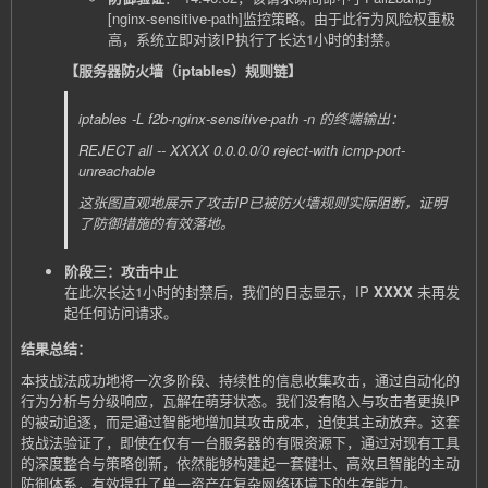
[nginx-sensitive-path]
监控策略。由于此行为风险权重极
高，系统立即对该IP执行了长达1小时的封禁。
【服务器防火墙（iptables）规则链】
iptables -L f2b-nginx-sensitive-path -n
的终端输出：
REJECT all -- XXXX 0.0.0.0/0 reject-with icmp-port-
unreachable
这张图直观地展示了攻击IP已被防火墙规则实际阻断，证明
了防御措施的有效落地。
阶段三：攻击中止
在此次长达1小时的封禁后，我们的日志显示，IP
XXXX
未再发
起任何访问请求。
结果总结：
本技战法成功地将一次多阶段、持续性的信息收集攻击，通过自动化的
行为分析与分级响应，瓦解在萌芽状态。我们没有陷入与攻击者更换IP
的被动追逐，而是通过智能地增加其攻击成本，迫使其主动放弃。这套
技战法验证了，即使在仅有一台服务器的有限资源下，通过对现有工具
的深度整合与策略创新，依然能够构建起一套健壮、高效且智能的主动
防御体系，有效提升了单一资产在复杂网络环境下的生存能力。