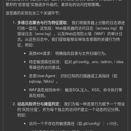
累积的“恶意值”实施逐步升级的、差异化的访问控制策略。
该思路的实现包含三个关键环节：
多维日志聚合与行为特征提取
： 我们将服务器上分散的日志源进
行统一监控。这包括：Web服务器的访问日志（access.log）和
错误日志（error.log），以及Web应用防火墙（WAF）的审计日
志。从这些日志中，我们提取能够反映攻击意图的关键行为特
征，例如：
高频404请求： 明确指向目录与文件扫描行为。
特定敏感路径探测： 如对.git/config, .env, /admin, /.idea
等路径的访问尝试。
恶意User-Agent： 识别已知的扫描器或工具指纹（如
sqlmap, Nikto）。
WAF高危规则命中： 触发SQL注入、XSS、命令执行等
高危规则。
动态风险评分与阈值判定
： 我们为每一种恶意行为赋予一个预设
的“风险分值”，并为每个独立的访问IP建立一个动态的记分牌。
例如：
访问一个不存在的敏感路径（如.git/config）：+10分。