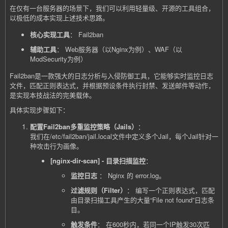
在仅有一台服务器的场景下，我们可以利用轻量级、开源的工具组合，
以极低的成本实现上述技术思路。
核心实现工具
： Fail2ban
辅助工具
： Web服务器（以Nginx为例）、WAF（以
ModSecurity为例）
Fail2ban是一款强大的日志分析与入侵防御工具，它能够实时监控日志
文件，匹配正则表达式，并根据预设条件执行封禁、发送邮件等动作，
是实现本技战法的完美载体。
具体实现步骤如下：
配置Fail2ban多重监控策略（Jails）
：
我们在
/etc/fail2ban/jail.local
文件中定义多个Jail，每个Jail针对一
种攻击行为画像。
[nginx-dir-scan] - 目录扫描监控
：
监控日志
： Nginx 的 error.log。
过滤规则（Filter）
： 编写一个正则表达式，匹配
由目录扫描工具产生的大量“File not found”日志条
目。
触发条件
： 在600秒内，若同一个IP触发30次匹