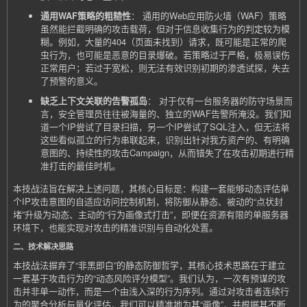
通用WAF策略的粗糙性
： 通用的Web应用防火墙（WAF）策略
虽然能拦截明确的攻击载荷，但对于信息收集行为的判定较为模
糊。例如，大量的404（页面未找到）请求，既可能是正常的爬
虫行为，也可能是恶意的目录爆破。若策略过于严格，极易误伤
正常用户；若过于宽松，则无法有效识别初期的渗透试探，失去
了预警的意义。
缺乏上下文关联的告警孤岛
： 对于仅有一台服务器的防守场景而
言，安全管理员往往被海量的、独立的WAF告警所淹没。我们知
道一个IP尝试了目录扫描，另一个IP尝试了SQL注入，但无法将
这些看似孤立的行为串联起来，识别出针对我方资产的、有明确
意图的、持续性的攻击Campaign，从而错失了在攻击初期进行精
准打击的最佳时机。
本技战法旨在解决上述问题，其核心目标是：构建一套能够动态评估单
个IP攻击意图的自适应访问控制机制，将防御从静态、被动的“点状封
堵”升级为动态、主动的“行为画像式打击”，即便在资源有限的单服务器
环境下，也能实现对攻击的精准识别与自动化处置。
二、技术解决思路
本技战法摒弃了“非黑即白”的静态防御哲学，其核心技术思路在于建立
一套基于攻击行为的“动态风险评分模型”。我们认为，一次有预谋的攻
击并非单一动作，而是一个由浅入深的行为序列。通过对攻击者连续行
为的聚合分析与量化评估，我们可以精准地为其“画像”，并根据其不断