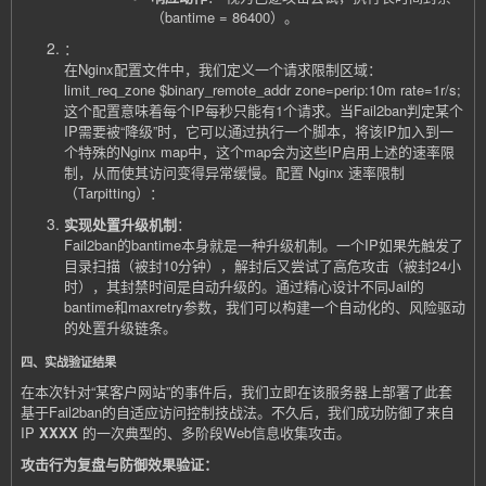
（bantime = 86400）。
：
在Nginx配置文件中，我们定义一个请求限制区域：
limit_req_zone $binary_remote_addr zone=perip:10m rate=1r/s;
这个配置意味着每个IP每秒只能有1个请求。当Fail2ban判定某个
IP需要被“降级”时，它可以通过执行一个脚本，将该IP加入到一
个特殊的Nginx map中，这个map会为这些IP启用上述的速率限
制，从而使其访问变得异常缓慢。
配置 Nginx 速率限制
（Tarpitting）：
实现处置升级机制
：
Fail2ban的
bantime
本身就是一种升级机制。一个IP如果先触发了
目录扫描（被封10分钟），解封后又尝试了高危攻击（被封24小
时），其封禁时间是自动升级的。通过精心设计不同Jail的
bantime
和
maxretry
参数，我们可以构建一个自动化的、风险驱动
的处置升级链条。
四、实战验证结果
在本次针对“某客户网站”的事件后，我们立即在该服务器上部署了此套
基于Fail2ban的自适应访问控制技战法。不久后，我们成功防御了来自
IP
XXXX
的一次典型的、多阶段Web信息收集攻击。
攻击行为复盘与防御效果验证：