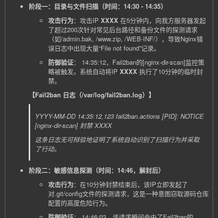
阶段一：目录与文件扫描（时间：14:30 - 14:35）
攻击行为
：攻击IP
XXXX
在5分钟内，向我方服务器发起
了超过200次针对常见后台路径和备份文件的探测请求
（如/admin.bak, /www.zip, /WEB-INF/），导致Nginx错
误日志中出现大量“File not found”记录。
防御验证
： 14:35:12，Fail2ban的
[nginx-dir-scan]
监控策
略被触发。系统自动将IP
XXXX
执行了10分钟的临时封
禁。
【Fail2ban 日志（/var/log/fail2ban.log）】
YYYY-MM-DD 14:35:12,123 fail2ban.actions [PID]: NOTICE
[nginx-dir-scan] 封禁 XXXX
这条日志无可辩驳地证明了系统自动识别了扫描行为并采取
了行动。
阶段二：敏感信息探测（时间：14:46，解封后）
攻击行为
：在10分钟封禁结束后，该IP立即发起了
对
.git/config
文件的探测请求，这是一种意图窃取源码仓库
配置的高度危险行为。
防御验证
： 14:46:02，该请求瞬间命中了Fail2ban的