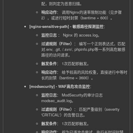
配，则判定为恶意扫描。
响应动作
： 调用Nginx的速率限制功能（见步骤
2），或进行短时封禁（bantime = 600）。
[nginx-sensitive-path] - 敏感路径探测监控
：
监控日志
： Nginx 的 access.log。
过滤规则（Filter）
： 编写一个正则表达式，匹配
对.env, .git, /.svn/, phpinfo.php等一系列高危敏感
路径的访问请求。
触发条件
： 1次匹配即触发。
响应动作
： 给予较高的风险权重，直接进行中等时
长的封禁（bantime = 3600）。
[modsecurity] - WAF高危攻击监控
：
监控日志
： ModSecurity的审计日志
modsec_audit.log。
过滤规则（Filter）
： 匹配严重级别（severity
'CRITICAL'）的告警日志。
触发条件
： 1次匹配即触发。
响应动作
： 视为已遂攻击尝试，执行长时间封禁