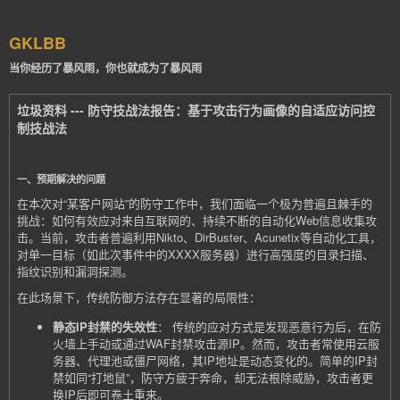
GKLBB
当你经历了暴风雨，你也就成为了暴风雨
垃圾资料 --- 防守技战法报告：基于攻击行为画像的自适应访问控
制技战法
一、预期解决的问题
在本次对“某客户网站”的防守工作中，我们面临一个极为普遍且棘手的
挑战：如何有效应对来自互联网的、持续不断的自动化Web信息收集攻
击。当前，攻击者普遍利用Nikto、DirBuster、Acunetix等自动化工具，
对单一目标（如此次事件中的XXXX服务器）进行高强度的目录扫描、
指纹识别和漏洞探测。
在此场景下，传统防御方法存在显著的局限性：
静态IP封禁的失效性
： 传统的应对方式是发现恶意行为后，在防
火墙上手动或通过WAF封禁攻击源IP。然而，攻击者常使用云服
务器、代理池或僵尸网络，其IP地址是动态变化的。简单的IP封
禁如同“打地鼠”，防守方疲于奔命，却无法根除威胁，攻击者更
换IP后即可卷土重来。