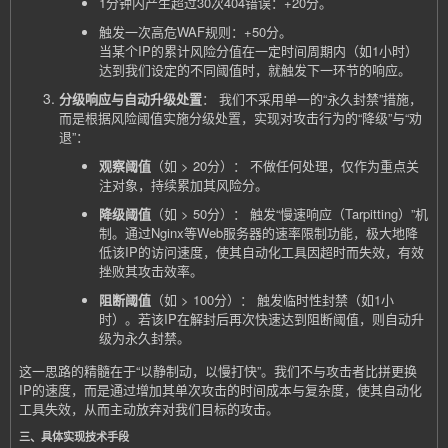
1分钟内产生超过30次404错误：+20分。
触发一次高危WAF规则：+50分。
当某个IP的累计风险分值在一定时间周期内（如1小时）
达到我们设定的不同阈值时，就触发下一环节的响应。
分级响应与自动升级处置
： 我们不采用单一的“永久封禁”措施，
而是根据风险阈值实施分级处置，实现对攻击行为的“降级”与“劝
退”：
观察阈值
（如 > 20分）： 不做任何处理，仅作为重点关
注对象，持续累加其风险分。
降级阈值
（如 > 50分）： 触发“慢速响应（Tarpitting）”机
制。通过Nginx等Web服务器的速率限制功能，极大地降
低该IP的访问速度，使其自动化工具因超时而失效，有效
挫败其攻击效率。
阻断阈值
（如 > 100分）： 触发临时性封禁（如1小
时）。若该IP在解封后再次快速达到阻断阈值，则自动升
级为永久封禁。
这一思路的精髓在于“以静制动，以慢打快”。我们不与攻击者比拼更换
IP的速度，而是通过增加其单次攻击的时间成本与复杂度，使其自动化
工具失效，从而主动放弃对我们目标的攻击。
三、具体实现技术手段