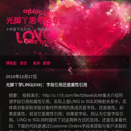
光脚丫思考的专栏
十年窗下无人问，一举成名天下知！
博客园
首页
联系
管理
2010年12月17日
光脚丫学LINQ(039)：字段引用还是属性引用
摘要： 视频演示：http://u.115.com/file/f28ae6dc98重点介绍所
谓字段引用和属性引用，实际上是LINQ to SQL的映射关系中，实
体类对象获取关联对象时所使用的类成员是字段，还是属性。如
果是属性，就说它是属性引用；如果是字段，则认为它是字段引
用。LINQ to SQL同时提供了对这两种方式的支持。还是先来看代
码：下面的代码是通过Customer.Orders字段来获取与客户关联的