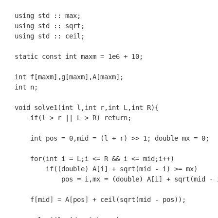
using std :: max;

using std :: sqrt;

using std :: ceil;

static const int maxm = 1e6 + 10;

int f[maxm],g[maxm],A[maxm];

int n;

void solve1(int l,int r,int L,int R){

	if(l > r || L > R) return;

	int pos = 0,mid = (l + r) >> 1; double mx = 0;

	for(int i = L;i <= R && i <= mid;i++)

		if((double) A[i] + sqrt(mid - i) >= mx)

			pos = i,mx = (double) A[i] + sqrt(mid - i);

	f[mid] = A[pos] + ceil(sqrt(mid - pos));
