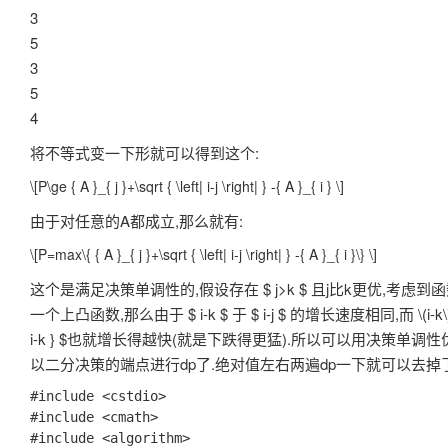
3
5
3
5
4
将不等式变一下形就可以得到这个:
\[P\ge { A }_{ j }+\sqrt { \left| i-j \right| } -{ A }_{ i } \]
由于对任意的A都成立,那么就有:
\[P=max\{ { A }_{ j }+\sqrt { \left| i-j \right| } -{ A }_{ i }\} \]
这个是满足决策单调性的,假设存在 $ j>k $ 且j比k更优,考虑到函数 $ f\left( 
一个上凸函数,那么由于 $ i-k $ 于 $ i-j $ 的增长速度相同,而
\(i-k\
i-k } $也就增长得越快(就是下跌得更猛).所以可以用决策单调性
以二分决策的端点进行dp了.绝对值左右两遍dp一下就可以去掉了
#include <cstdio>

#include <cmath>

#include <algorithm>
