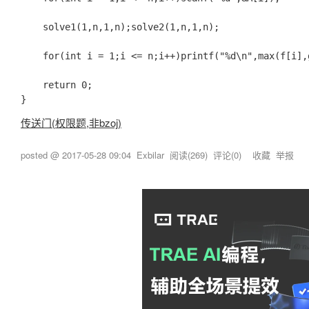
	solve1(1,n,1,n);solve2(1,n,1,n);

	for(int i = 1;i <= n;i++)printf("%d\n",max(f[i],g[i])-A[i]);

	return 0;

传送门(权限题,非bzoj)
posted @
2017-05-28 09:04
Exbilar
阅读(
269
) 评论(
0
)
收藏
举报