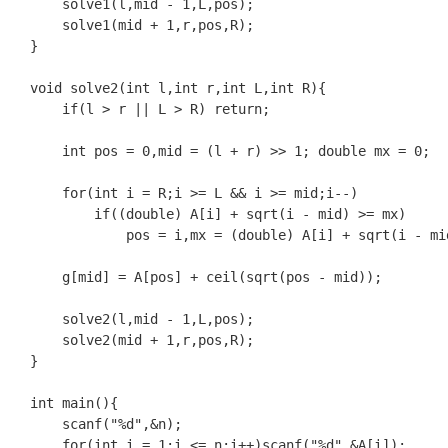
	solve1(l,mid - 1,L,pos);

	solve1(mid + 1,r,pos,R);

}

void solve2(int l,int r,int L,int R){

	if(l > r || L > R) return;

	int pos = 0,mid = (l + r) >> 1; double mx = 0;

	for(int i = R;i >= L && i >= mid;i--)

		if((double) A[i] + sqrt(i - mid) >= mx)

			pos = i,mx = (double) A[i] + sqrt(i - mid);

	g[mid] = A[pos] + ceil(sqrt(pos - mid));

	solve2(l,mid - 1,L,pos);

	solve2(mid + 1,r,pos,R);

}

int main(){

	scanf("%d",&n);

	for(int i = 1;i <= n;i++)scanf("%d",&A[i]);
