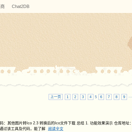
助商
Chat2DB
上一页
1
2
3
4
5
6
7
8
9
··
：其他图片转Ico 2.3 转换后的Ico文件下载 总结 1. 功能效果演示 仓库地址：Ic
换结果： 通过该工具及代码，能了解
阅读全文