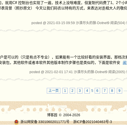
思的，就用C# 控制台也实现了一遍，技术上没啥难度，但复制代码费了1、2个
师表背景（照抄原文） 今天让我们码农以特有的方式，来表达对丞相大人的敬仰
posted @ 2021-03-15 09:59 沙漠尽头的狼-Dotnet9
阅读(504)
给用户是可以的（只是有点不专业），如果能有一个比较好看的安装界面，那档次
ndows 客户端安装包，其他软件或者本软件其他版本制作步骤也是类似的，下面是软件安
阅
posted @ 2021-02-01 17:41 沙漠尽头的狼-Dotnet9
阅读(2005)
上一页
1
2
3
4
5
6
7
8
9
··
博客园
© 2004-2026
浙公网安备 33010602011771号
浙ICP备2021040463号-3