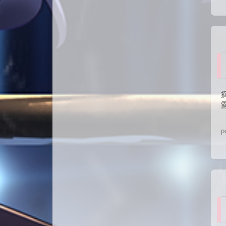
摘
露
p