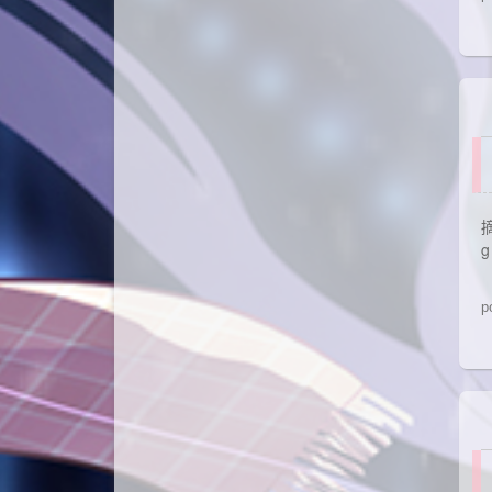
摘
g
p