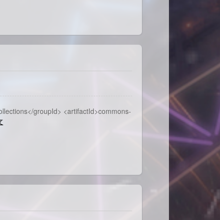
ons</groupId> <artifactId>commons-
文