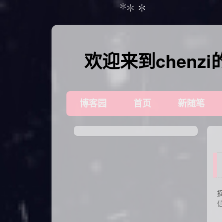
✽
✽
✽
✽
欢迎来到chenz
博客园
首页
新随笔
摘