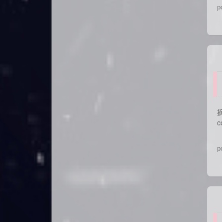
p
摘
c
p