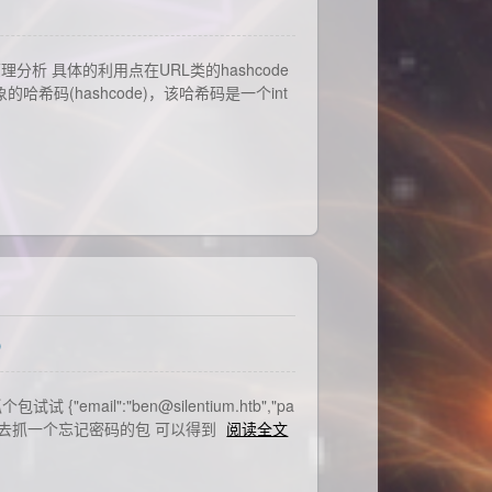
.jar 原理分析 具体的利用点在URL类的hashcode
象的哈希码(hashcode)，该哈希码是一个int
p
试 {"email":"ben@silentium.htb","pa
.htb 去抓一个忘记密码的包 可以得到
阅读全文