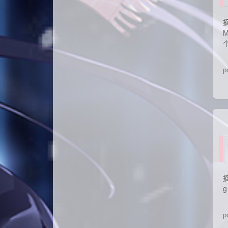
p
摘
g
p