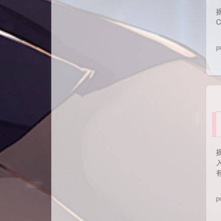
摘
C
p
p