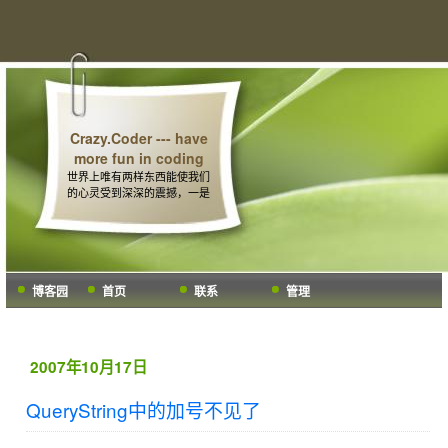
Crazy.Coder --- have
more fun in coding
世界上唯有两样东西能使我们
的心灵受到深深的震撼，一是
我们头顶上璀灿的星空，另一
个便是人们内心深处的道德法
则。 -- 康德
博客园
首页
联系
管理
2007年10月17日
QueryString中的加号不见了