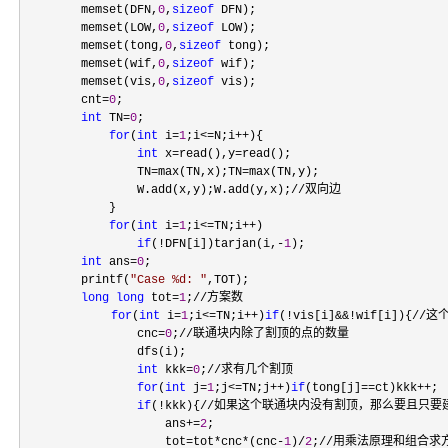
        memset(DFN,
0
,
sizeof
 DFN);

        memset(LOW,
0
,
sizeof
 LOW);

        memset(tong,
0
,
sizeof
 tong);

        memset(wif,
0
,
sizeof
 wif);

        memset(vis,
0
,
sizeof
 vis);

        cnt
=
0
;

int
 TN=
0
;

for
(
int
 i=
1
;i<=N;i++
){

int
 x=read(),y=
read();

                TN
=max(TN,x);TN=
max(TN,y);

                W.add(x,y);W.add(y,x);//双向边

            }

for
(
int
 i=
1
;i<=TN;i++
)

if
(!DFN[i])tarjan(i,-
1
);

int
 ans=
0
;

        printf(
"
Case %d: 
"
,TOT);

long
long
 tot=
1
;//方案数
　　　　　　  for
(
int
 i=
1
;i<=TN;i++)
if
(!vis[i]&&!
wif[i]){/
                cnc
=
0
;//联通块内除了割顶的点的数量

                dfs(i);

int
 kkk=
0
;//求有几个割顶

for
(
int
 j=
1
;j<=TN;j++)
if
(tong[j]==ct)kkk++
;

if
(!
kkk){//如果这个联通块内没有割顶，那么要且只要
                    ans
+=
2
;

                    tot
=tot*cnc*(cnc-
1
)/
2
;//用乘法原理和组合求方