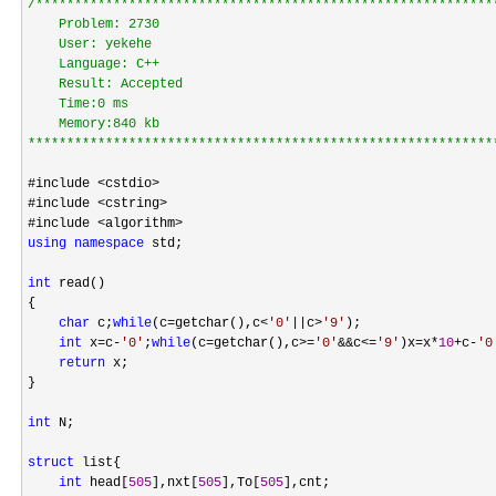
/*
***********************************************************
    Problem: 2730

    User: yekehe

    Language: C++

    Result: Accepted

    Time:0 ms

    Memory:840 kb

************************************************************
#include 
<cstdio>
#include 
<cstring>
#include 
using
namespace
 std;

int
 read()

{

char
 c;
while
(c=getchar(),c<
'
0
'
||c>
'
9
'
);

int
 x=c-
'
0
'
;
while
(c=getchar(),c>=
'
0
'
&&c<=
'
9
'
)x=x*
10
+c-
'
0
return
 x;

}

int
 N;

struct
 list{

int
 head[
505
],nxt[
505
],To[
505
],cnt;
