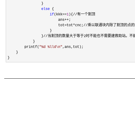
                }

else
 {

if
(kkk==
1
){//有一个割顶

                        ans
++
;

                        tot
=tot*
cnc;//乘以联通块内除了割顶的点的
                    }

                }//当割顶的数量大于等于2时不能也不需要建救助站
            }

        printf(
"
%d %lld\n
"
,ans,tot);

    }

}