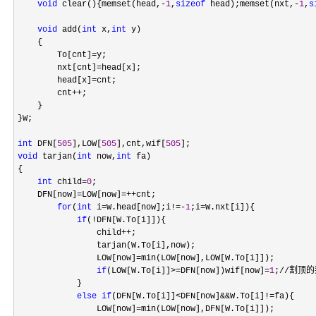
void
 clear(){memset(head,-
1
,
sizeof
 head);memset(nxt,-
1
,
s
void
 add(
int
 x,
int
 y)

    {

        To[cnt]
=
y;

        nxt[cnt]
=
head[x];

        head[x]
=
cnt;

        cnt
++
;

    }

}W;

int
 DFN[
505
],LOW[
505
],cnt,wif[
505
void
 tarjan(
int
 now,
int
 fa)

{

int
 child=
0
;

    DFN[now]
=LOW[now]=++
cnt;

for
(
int
 i=W.head[now];i!=-
1
;i=
W.nxt[i]){

if
(!
DFN[W.To[i]]){

                child
++
;

                tarjan(W.To[i],now);

                LOW[now]
=
min(LOW[now],LOW[W.To[i]]);

if
(LOW[W.To[i]]>=DFN[now])wif[now]=
1
;//割顶的
            }

else
if
(DFN[W.To[i]]<DFN[now]&&W.To[i]!=
fa){

                LOW[now]
=
min(LOW[now],DFN[W.To[i]]);
