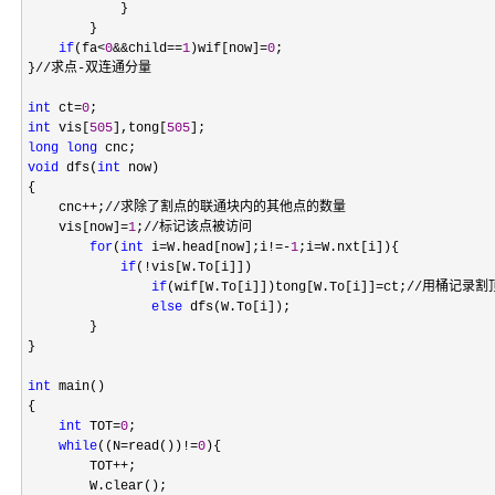
            }

        }

if
(fa<
0
&&child==
1
)wif[now]=
0
;

}//求点-双连通分量

int
 ct=
0
int
 vis[
505
],tong[
505
long
long
void
 dfs(
int
 now)

{

    cnc
++
;//求除了割点的联通块内的其他点的数量

    vis[now]
=
1
;//标记该点被访问

for
(
int
 i=W.head[now];i!=-
1
;i=
W.nxt[i]){

if
(!
vis[W.To[i]])

if
(wif[W.To[i]])tong[W.To[i]]=
ct;//用桶记录割顶
else
 dfs(W.To[i]);

        }

}

int
 main()

{

int
 TOT=
0
;

while
((N=read())!=
0
){

        TOT
++
;

        W.clear();
