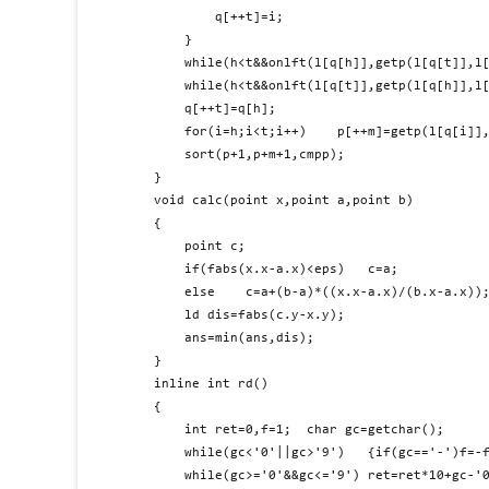
		q[++t]=i;

	}

	while(h<t&&onlft(l[q[h]],getp(l[q[t]],l[q[t-1]])))	t--;

	while(h<t&&onlft(l[q[t]],getp(l[q[h]],l[q[h+1]])))	h++;

	q[++t]=q[h];

	for(i=h;i<t;i++)	p[++m]=getp(l[q[i]],l[q[i+1]]);

	sort(p+1,p+m+1,cmpp);

}

void calc(point x,point a,point b)

{

	point c;

	if(fabs(x.x-a.x)<eps)	c=a;

	else	c=a+(b-a)*((x.x-a.x)/(b.x-a.x));

	ld dis=fabs(c.y-x.y);

	ans=min(ans,dis);

}

inline int rd()

{

	int ret=0,f=1;	char gc=getchar();

	while(gc<'0'||gc>'9')	{if(gc=='-')f=-f;	gc=getchar();}

	while(gc>='0'&&gc<='9')	ret=ret*10+gc-'0',gc=getchar();
