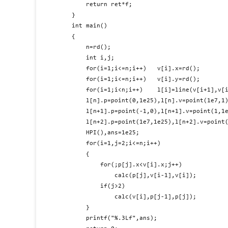
	return ret*f;

}

int main()

{

	n=rd();

	int i,j;

	for(i=1;i<=n;i++)	v[i].x=rd();

	for(i=1;i<=n;i++)	v[i].y=rd();

	for(i=1;i<n;i++)	l[i]=line(v[i+1],v[i]-v[i+1]);

	l[n].p=point(0,1e25),l[n].v=point(1e7,1);

	l[n+1].p=point(-1,0),l[n+1].v=point(1,1e25);

	l[n+2].p=point(1e7,1e25),l[n+2].v=point(-1e25,-2);

	HPI(),ans=1e25;

	for(i=1,j=2;i<=n;i++)

	{

		for(;p[j].x<v[i].x;j++)

			calc(p[j],v[i-1],v[i]);

		if(j>2)

			calc(v[i],p[j-1],p[j]);

	}

	printf("%.3Lf",ans);
