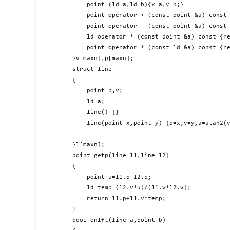
	point (ld a,ld b){x=a,y=b;}

	point operator + (const point &a) const {return point(x+a.x,y+a.y);}

	point operator - (const point &a) const {return point(x-a.x,y-a.y);}

	ld operator * (const point &a) const {return x*a.y-y*a.x;}

	point operator * (const ld &a) const {return point(x*a,y*a);}

}v[maxn],p[maxn];

struct line

{

	point p,v;

	ld a;

	line() {}

	line(point x,point y) {p=x,v=y,a=atan2(v.y,v.x);}

}l[maxn];

point getp(line l1,line l2)

{

	point u=l1.p-l2.p;

	ld temp=(l2.v*u)/(l1.v*l2.v);

	return l1.p+l1.v*temp;

}

bool onlft(line a,point b)
