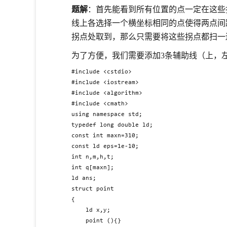
题解
：首先能看到所有位置的点一定在这些
线上各选择一个横坐标相同的点使得两点间
拐点处取到，那么只需要将这些拐点都扫一
为了方便，我们需要添加3条辅助线（上，
#include <cstdio>

#include <iostream>

#include <algorithm>

#include <cmath>

using namespace std;

typedef long double ld;

const int maxn=310;

const ld eps=1e-10;

int n,m,h,t;

int q[maxn];

ld ans;

struct point

{

	ld x,y;

	point (){}
