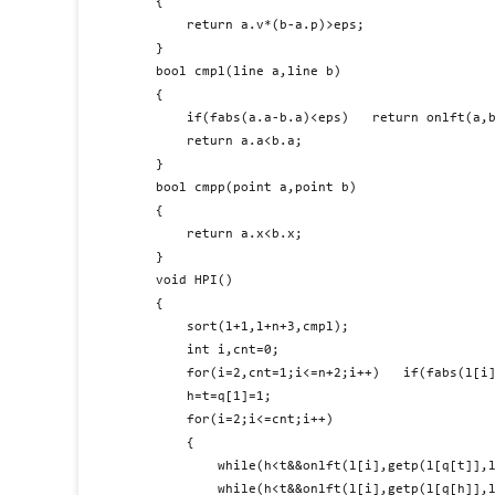
{

	return a.v*(b-a.p)>eps;

}

bool cmpl(line a,line b)

{

	if(fabs(a.a-b.a)<eps)	return onlft(a,b.p);

	return a.a<b.a;

}

bool cmpp(point a,point b)

{

	return a.x<b.x;

}

void HPI()

{

	sort(l+1,l+n+3,cmpl);

	int i,cnt=0;

	for(i=2,cnt=1;i<=n+2;i++)	if(fabs(l[i].a-l[cnt].a)>eps)	l[++cnt]=l[i];

	h=t=q[1]=1;

	for(i=2;i<=cnt;i++)

	{

		while(h<t&&onlft(l[i],getp(l[q[t]],l[q[t-1]])))	t--;

		while(h<t&&onlft(l[i],getp(l[q[h]],l[q[h+1]])))	h++;
