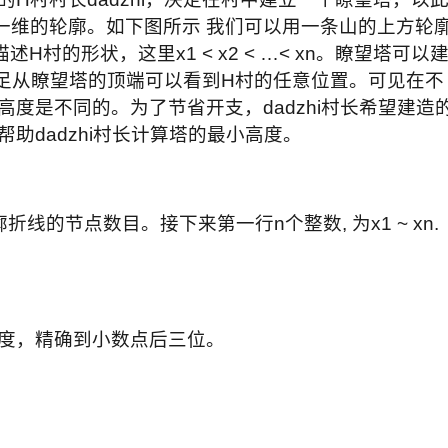
一维的轮廓。如下图所示 我们可以用一条山的上方轮
xn, yn)来描述H村的形状，这里x1 < x2 < …< xn。瞭望塔可以
但必须满足从瞭望塔的顶端可以看到H村的任意位置。可见在不
度是不同的。为了节省开支，dadzhi村长希望建造
助dadzhi村长计算塔的最小高度。
节点数目。接下来第一行n个整数, 为x1 ~ xn.
，精确到小数点后三位。