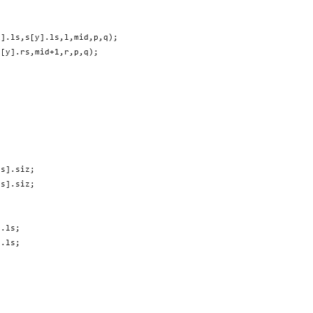
].ls,s[y].ls,l,mid,p,q);

[y].rs,mid+1,r,p,q);

s].siz;

s].siz;

.ls;

.ls;
