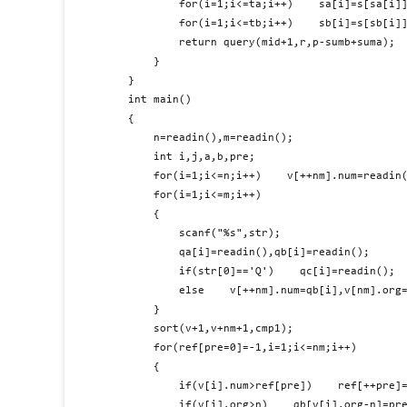
        for(i=1;i<=ta;i++)    sa[i]=s[sa[i]]
        for(i=1;i<=tb;i++)    sb[i]=s[sb[i]]
        return query(mid+1,r,p-sumb+suma);

    }

}

int main()

{

    n=readin(),m=readin();

    int i,j,a,b,pre;

    for(i=1;i<=n;i++)    v[++nm].num=readin(
    for(i=1;i<=m;i++)

    {

        scanf("%s",str);

        qa[i]=readin(),qb[i]=readin();

        if(str[0]=='Q')    qc[i]=readin();

        else    v[++nm].num=qb[i],v[nm].org=
    }

    sort(v+1,v+nm+1,cmp1);

    for(ref[pre=0]=-1,i=1;i<=nm;i++)

    {

        if(v[i].num>ref[pre])    ref[++pre]=
        if(v[i].org>n)    qb[v[i].org-n]=pre