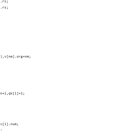
.rs;

.rs;

),v[nm].org=nm;

n+i,qk[i]=1;

v[i].num;

;
