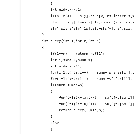
    }

    int mid=l+r>>1;

    if(p<=mid)    s[y].rs=s[x].rs,insert(s[x
    else    s[y].ls=s[x].ls,insert(s[x].rs,s
    s[y].siz=s[s[y].ls].siz+s[s[y].rs].siz;

}

int query(int l,int r,int p)

{

    if(l==r)    return ref[l];

    int i,suma=0,sumb=0;

    int mid=l+r>>1;

    for(i=1;i<=ta;i++)    suma+=s[s[sa[i]].l
    for(i=1;i<=tb;i++)    sumb+=s[s[sb[i]].l
    if(sumb-suma>=p)

    {

        for(i=1;i<=ta;i++)    sa[i]=s[sa[i]]
        for(i=1;i<=tb;i++)    sb[i]=s[sb[i]]
        return query(l,mid,p);

    }

    else

    {
