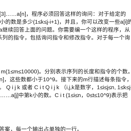
],a[3]……a[n]，程序必须回答这样的询问：对于给定的
a[j]中第k小的数是多少(1≤k≤j-i+1)，并且，你可以改变一些a[i]
a继续回答上面的问题。你需要编一个这样的程序，从
系列的指令，包括询问指令和修改指令。对于每一个询
)，m(1≤m≤10000)。分别表示序列的长度和指令的个数
…a[n]，这些数都小于10^9。接下来的m行描述每条指令
者 C i t Q i j k （i,j,k是数字，1≤i≤j≤n, 1≤k≤j
…a[j]中第k小的数。C i t (1≤i≤n，0≤t≤10^9)表示把
答案，每一个输出占单独的一行。