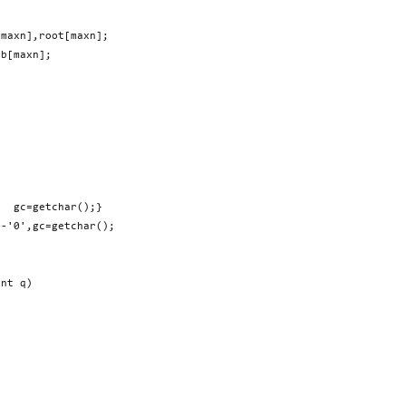
maxn],root[maxn];

b[maxn];

  gc=getchar();}

-'0',gc=getchar();

nt q)
