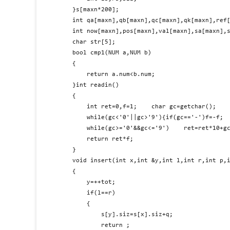
}s[maxn*200];

int qa[maxn],qb[maxn],qc[maxn],qk[maxn],ref[
int now[maxn],pos[maxn],val[maxn],sa[maxn],s
char str[5];

bool cmp1(NUM a,NUM b)

{

    return a.num<b.num;

}int readin()

{

    int ret=0,f=1;    char gc=getchar();

    while(gc<'0'||gc>'9'){if(gc=='-')f=-f;  
    while(gc>='0'&&gc<='9')    ret=ret*10+gc
    return ret*f;

}

void insert(int x,int &y,int l,int r,int p,i
{

    y=++tot;

    if(l==r)

    {

        s[y].siz=s[x].siz+q;

        return ;
