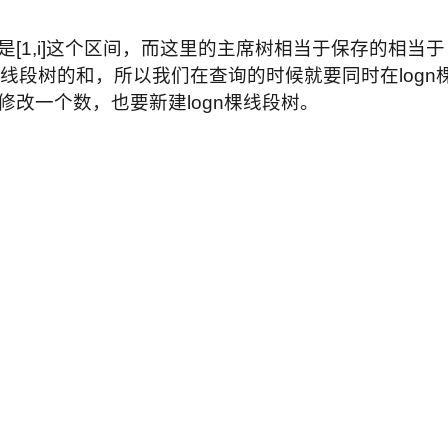
[1,i]这个区间，而这里的主席树相当于保存的相当于
.+[1,i]这些线段树的和，所以我们在查询的时候就要同时在logn
改一个数，也要新建logn棵线段树。