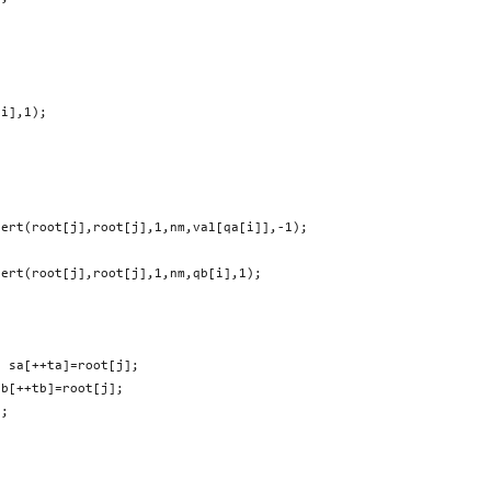
i],1);

ert(root[j],root[j],1,nm,val[qa[i]],-1);

ert(root[j],root[j],1,nm,qb[i],1);

 sa[++ta]=root[j];

b[++tb]=root[j];

;
