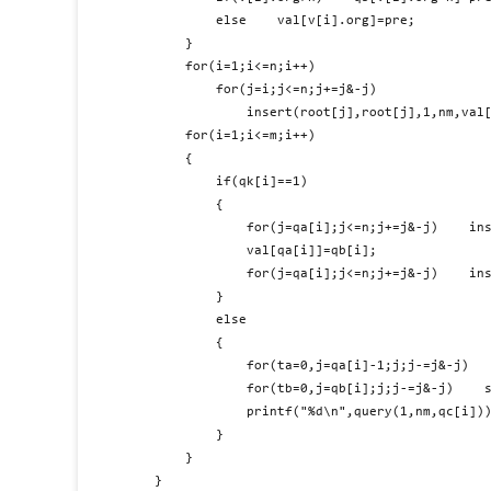
        else    val[v[i].org]=pre;

    }

    for(i=1;i<=n;i++)

        for(j=i;j<=n;j+=j&-j)

            insert(root[j],root[j],1,nm,val[
    for(i=1;i<=m;i++)

    {

        if(qk[i]==1)

        {

            for(j=qa[i];j<=n;j+=j&-j)    ins
            val[qa[i]]=qb[i];

            for(j=qa[i];j<=n;j+=j&-j)    ins
        }

        else

        {

            for(ta=0,j=qa[i]-1;j;j-=j&-j)   
            for(tb=0,j=qb[i];j;j-=j&-j)    s
            printf("%d\n",query(1,nm,qc[i]))
        }

    }

}