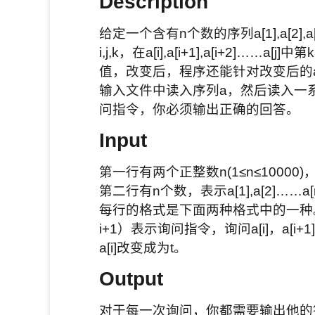
Description
给定一个含有n个数的序列a[1],a[2
i,j,k，在a[i],a[i+1],a[i+2]……
值，改变后，程序还能针对改变后的
输入文件中读入序列a，然后读入一
问指令，你必须输出正确的回答。
Input
第一行有两个正整数n(1≤n≤10000
第二行有n个数，表示a[1],a[2]…
每行的格式是下面两种格式中的一种。 Q i j k 或
i+1）表示询问指令，询问a[i]，a[i+1]…
a[i]改变成为t。
Output
对于每一次询问，你都需要输出他的