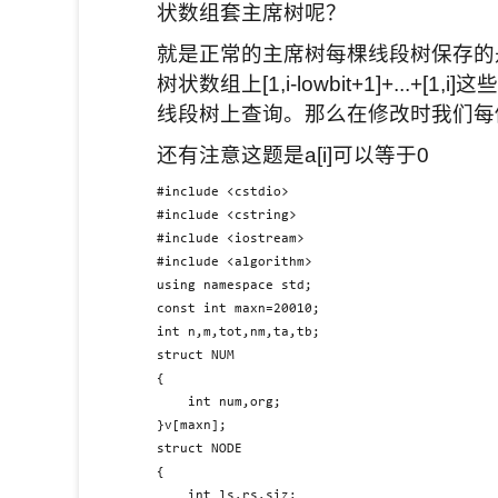
状数组套主席树呢？
就是正常的主席树每棵线段树保存的是
树状数组上[1,i-lowbit+1]+..
线段树上查询。那么在修改时我们每修
还有注意这题是a[i]可以等于0
#include <cstdio>

#include <cstring>

#include <iostream>

#include <algorithm>

using namespace std;

const int maxn=20010;

int n,m,tot,nm,ta,tb;

struct NUM

{

    int num,org;

}v[maxn];

struct NODE

{

    int ls,rs,siz;
