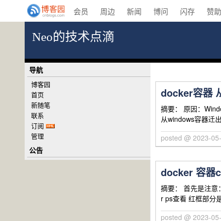
会员
周边
新闻
博问
闪存
赞
Neo的技术点滴
导航
博客园
docker容器 
首页
新随笔
摘要： 原因：Wi
联系
从windows容器迁出
订阅
管理
posted @ 2023-05
公告
docker 容器
摘要： 首先是注意：
r ps查看 红框部分是
posted @ 2023-05