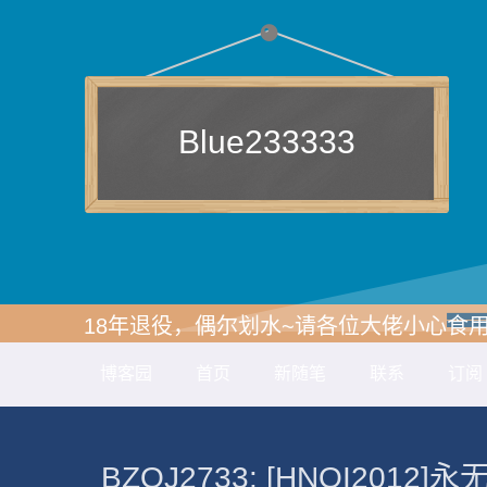
Blue233333
18年退役，偶尔划水~请各位大佬小心食用
博客园
首页
新随笔
联系
订阅
BZOJ2733: [HNOI2012]永