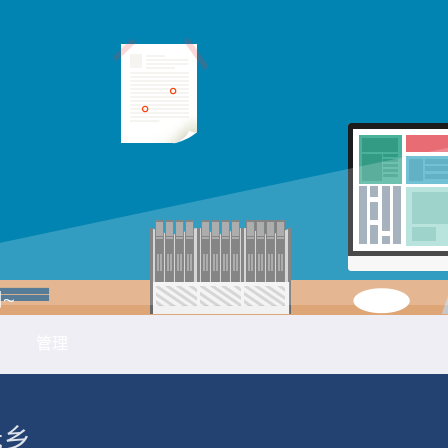
~
管理
无乡