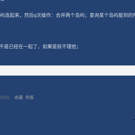
个岛屿连起来，然后q次操作：合并两个岛屿；查询某个岛屿能到的
不是已经在一起了，如果是就不理他；
评论(
0
)
收藏
举报
刷