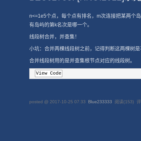
n<=1e5个点，每个点有排名，m次连接把某两
有岛屿的第k名次是哪一个。
线段树合并，并查集！
小坑：合并两棵线段树之前，记得判断这两棵树是
合并线段树用的是并查集根节点对应的线段树。
View Code
posted @
2017-10-25 07:33
Blue233333
阅读(
153
) 