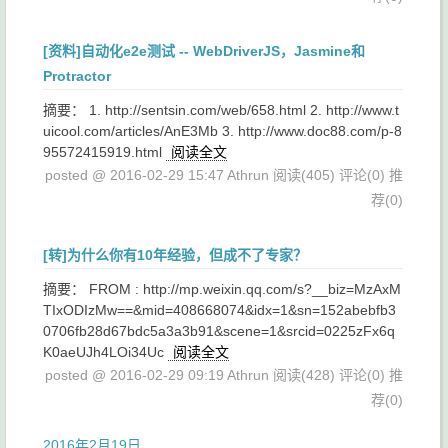
[资料]自动化e2e测试 -- WebDriverJS，Jasmine和
Protractor
摘要： 1. http://sentsin.com/web/658.html 2. http://www.t
uicool.com/articles/AnE3Mb 3. http://www.doc88.com/p-8
95572415919.html
阅读全文
posted @ 2016-02-29 15:47 Athrun
阅读(405)
评论(0)
推
荐(0)
[转]为什么你有10年经验，但成不了专家？
摘要： FROM : http://mp.weixin.qq.com/s?__biz=MzAxM
TIxODIzMw==&mid=408668074&idx=1&sn=152abebfb3
0706fb28d67bdc5a3a3b91&scene=1&srcid=0225zFx6q
K0aeUJh4LOi34Uc
阅读全文
posted @ 2016-02-29 09:19 Athrun
阅读(428)
评论(0)
推
荐(0)
2016年2月19日