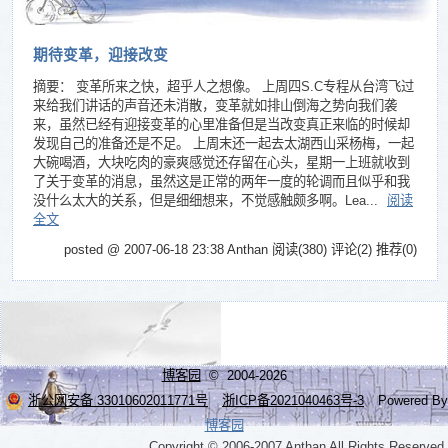
期待变革，迎接改变
摘要： 变革所来之快，超乎人之想像。 上周四S.C专程从台湾飞过
来给我们讲话的声音还未消散，变革就如排山倒海之势向我们袭
来，虽然已经有迎接变革的心里准备但是当改变真正来临的时候却
发现自己的准备还是不足。 上周末还一起去太湖西山采杨梅，一起
大碗喝酒，大块吃肉的豪爽感觉还存留在心头，星期一上班就收到
了关于变革的消息，虽然这是正常的两年一度的轮调而且似乎和我
没什么太大的关系，但是细细想来，不觉感触颇多啊。Lea...
阅读
全文
posted @ 2007-06-18 23:38 Anthan
阅读(380)
评论(2)
推荐(0)
博客园
© 2004-2026
浙公网安备 33010602011771号
浙ICP备2021040463号-3
Powered By
博客园
Copyright © 2006-2007 Anthan All Rights Reserved.