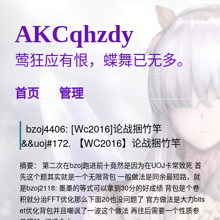
AKCqhzdy
莺狂应有恨，蝶舞已无多。
首页
管理
bzoj4406: [Wc2016]论战捆竹竿
&&uoj#172. 【WC2016】论战捆竹竿
摘要： 第二次在bzoj跑进前十竟然是因为在UOJ卡常致死 首
先这个题其实就是一个无限背包 一般做法是同余最短路，就
是bzoj2118: 墨墨的等式可以拿到30分的好成绩 背包是个卷
积就分治FFT优化那么下面20也没问题了 官方做法是大力bits
et优化背包并且嘲讽了一波这个做法 再往后需要一个性质参